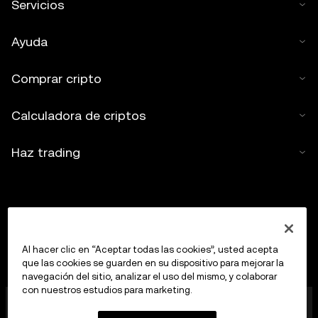
Servicios
Ayuda
Comprar cripto
Calculadora de criptos
Haz trading
Al hacer clic en “Aceptar todas las cookies”, usted acepta
que las cookies se guarden en su dispositivo para mejorar la
navegación del sitio, analizar el uso del mismo, y colaborar
con nuestros estudios para marketing.
OKX Europe Limited, que opera bajo el nombre
comercial de OKX, es ahora una plataforma de trading