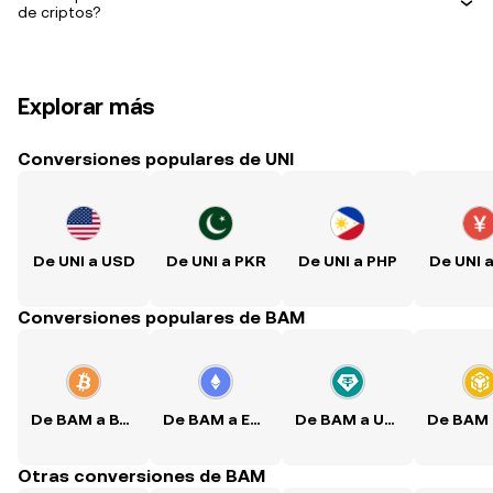
de criptos?
Explorar más
Conversiones populares de UNI
De UNI a USD
De UNI a PKR
De UNI a PHP
De UNI 
Conversiones populares de BAM
De BAM a BTC
De BAM a ETH
De BAM a USDT
Otras conversiones de BAM