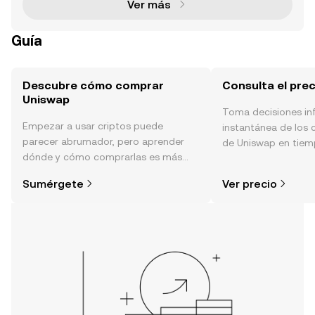
Ver más
Guía
Descubre cómo comprar
Consulta el pre
Uniswap
Toma decisiones i
Empezar a usar criptos puede
instantánea de los 
parecer abrumador, pero aprender
de Uniswap en tiemp
dónde y cómo comprarlas es más
sentimiento de la c
simple de lo que piensas. Comienza
noticias y más.
Sumérgete
Ver precio
tu aventura en la aplicación móvil de
OKX o aquí mismo en la página web.