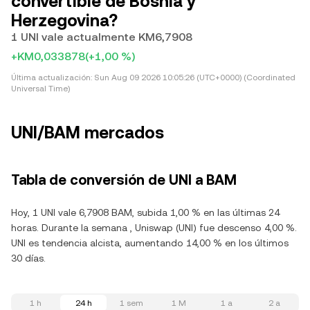
convertible de Bosnia y
Herzegovina?
1 UNI vale actualmente KM6,7908
+KM0,033878
(+1,00 %)
Última actualización:
Sun Aug 09 2026 10:05:26 (UTC+0000) (Coordinated
Universal Time)
UNI/BAM mercados
Tabla de conversión de UNI a BAM
Hoy, 1 UNI vale 6,7908 BAM, subida 1,00 % en las últimas 24
horas. Durante la semana , Uniswap (UNI) fue descenso 4,00 %.
UNI es tendencia alcista, aumentando 14,00 % en los últimos
30 días.
1 h
24 h
1 sem
1 M
1 a
2 a