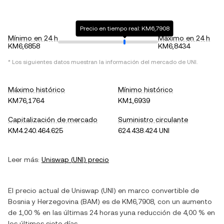
Precio en tiempo real: KM6,7908
Mínimo en 24 h
Máximo en 24 h
KM6,6858
KM6,8434
* Los siguientes datos muestran la información del mercado de
UNI
.
Máximo histórico
Mínimo histórico
KM76,1764
KM1,6939
Capitalización de mercado
Suministro circulante
KM4.240.464.625
624.438.424 UNI
Leer más:
Uniswap
(
UNI
) precio
El precio actual de
Uniswap
(
UNI
) en
marco convertible de
Bosnia y Herzegovina
(
BAM
) es de
KM6,7908
, con
un aumento
de
1,00 %
en las últimas 24 horas y
una reducción
de
4,00 %
en
los últimos siete días.