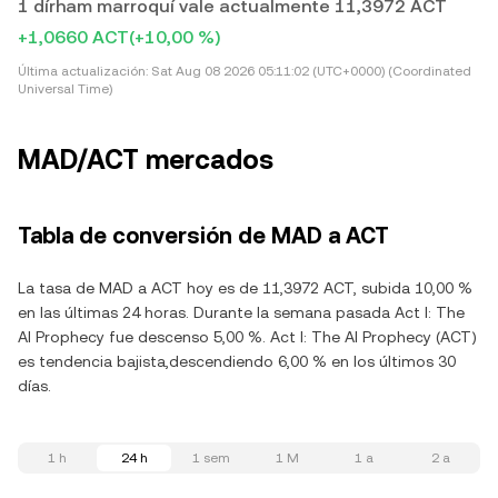
1 dírham marroquí vale actualmente 11,3972 ACT
+1,0660 ACT
(+10,00 %)
Última actualización:
Sat Aug 08 2026 05:11:02 (UTC+0000) (Coordinated
Universal Time)
MAD/ACT mercados
Tabla de conversión de MAD a ACT
La tasa de MAD a ACT hoy es de 11,3972 ACT, subida 10,00 %
en las últimas 24 horas. Durante la semana pasada Act I: The
AI Prophecy fue descenso 5,00 %. Act I: The AI Prophecy (ACT)
es tendencia bajista,descendiendo 6,00 % en los últimos 30
días.
1 h
24 h
1 sem
1 M
1 a
2 a