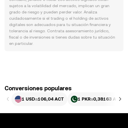
sujetos a la volatilidad del mercado, implican un gran
grado de riesgo y pueden perder valor. Analiza
cuidadosamente si el trading o el holding de activos
digitales son adecuados para tu situación financiera y
tolerancia al riesgo. Contrata asesoramiento jurídico,
fiscal o de inversiones si tienes dudas sobre tu situación
en particular.
Conversiones populares
1 USD
a
106,04 ACT
1 PKR
a
0,38163 ACT