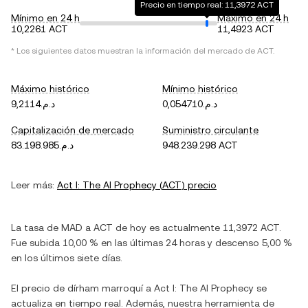
Precio en tiempo real: 11,3972 ACT
Mínimo en 24 h
Máximo en 24 h
10,2261 ACT
11,4923 ACT
* Los siguientes datos muestran la información del mercado de
ACT
.
Máximo histórico
Mínimo histórico
د.م.0,054710
د.م.9,2114
Capitalización de mercado
Suministro circulante
د.م.83.198.985
948.239.298 ACT
Leer más:
Act I: The AI Prophecy
(
ACT
) precio
La tasa de
MAD
a
ACT
de hoy es actualmente
11,3972
ACT
.
Fue
subida
10,00 %
en las últimas 24 horas y
descenso
5,00 %
en los últimos siete días.
El precio de
dírham marroquí
a
Act I: The AI Prophecy
se
actualiza en tiempo real. Además, nuestra herramienta de