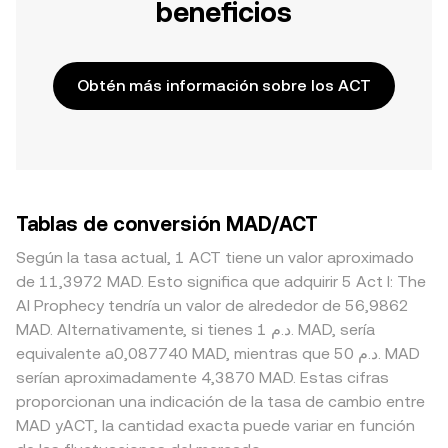
beneficios
Obtén más información sobre los ACT
Tablas de conversión MAD/ACT
Según la tasa actual, 1 ACT tiene un valor aproximado
de 11,3972 MAD. Esto significa que adquirir 5 Act I: The
AI Prophecy tendría un valor de alrededor de 56,9862
MAD. Alternativamente, si tienes 1 د.م. MAD, sería
equivalente a0,087740 MAD, mientras que 50 د.م. MAD
serían aproximadamente 4,3870 MAD. Estas cifras
proporcionan una indicación de la tasa de cambio entre
MAD yACT, la cantidad exacta puede variar en función