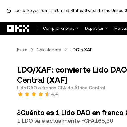
Looks like you're in the United States. Switch to the United S
Pasar al contenido principal
Comprar criptos
Depositar
Merca
Inicio
Calculadora
LDO a XAF
LDO/XAF: convierte Lido DAO
Central (XAF)
Lido DAO a franco CFA de África Central
4,4
¿Cuánto es 1 Lido DAO en franco 
1 LDO vale actualmente FCFA165,30