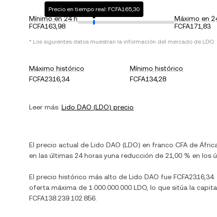
Precio en tiempo real: FCFA165,30
Mínimo en 24 h
Máximo en 2
FCFA163,98
FCFA171,83
* Los siguientes datos muestran la información del mercado de
LDO
.
Máximo histórico
Mínimo histórico
FCFA2316,34
FCFA134,28
Leer más:
Lido DAO
(
LDO
) precio
El precio actual de
Lido DAO
(
LDO
) en
franco CFA de Áfric
en las últimas 24 horas y
una reducción
de
21,00 %
en los ú
El precio histórico más alto de
Lido DAO
fue
FCFA2316,34
.
oferta máxima de
1.000.000.000 LDO
, lo que sitúa la cap
FCFA138.239.102.856
.