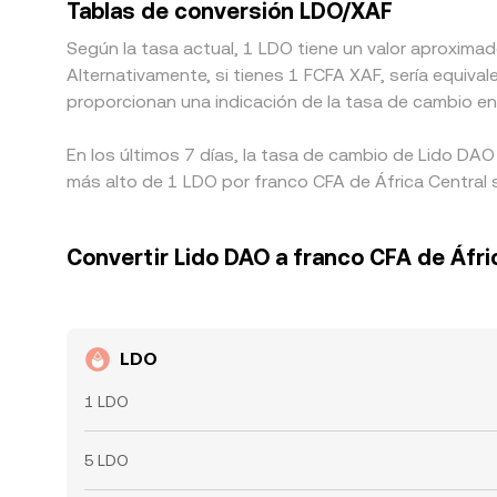
Tablas de conversión LDO/XAF
Según la tasa actual, 1 LDO tiene un valor aproximad
Alternativamente, si tienes 1 FCFA XAF, sería equi
proporcionan una indicación de la tasa de cambio en
En los últimos 7 días, la tasa de cambio de Lido DAO
más alto de 1 LDO por franco CFA de África Central s
Convertir Lido DAO a franco CFA de Áfri
LDO
1 LDO
5 LDO