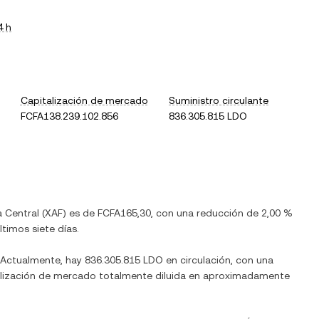
4 h
Capitalización de mercado
Suministro circulante
FCFA138.239.102.856
836.305.815 LDO
a Central
(
XAF
) es de
FCFA165,30
, con
una reducción
de
2,00 %
ltimos siete días.
 Actualmente, hay
836.305.815 LDO
en circulación, con una
italización de mercado totalmente diluida en aproximadamente