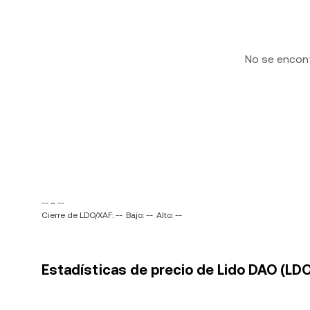
No se encon
-- ~ --
Cierre de LDO/XAF: --
Bajo: --
Alto: --
Estadísticas de precio de Lido DAO (LDO