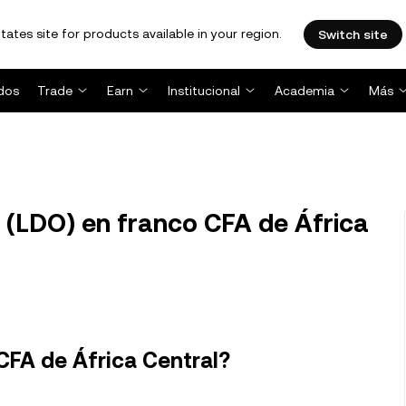
tates site for products available in your region.
Switch site
dos
Trade
Earn
Institucional
Academia
Más
 (LDO) en franco CFA de África
CFA de África Central?