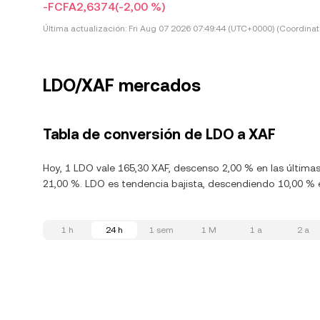
-FCFA2,6374
(-2,00 %)
Última actualización:
Fri Aug 07 2026 07:49:44 (UTC+0000) (Coordinat
LDO/XAF mercados
Tabla de conversión de LDO a XAF
Hoy, 1 LDO vale 165,30 XAF, descenso 2,00 % en las última
21,00 %. LDO es tendencia bajista, descendiendo 10,00 % e
1 h
24 h
1 sem
1 M
1 a
2 a