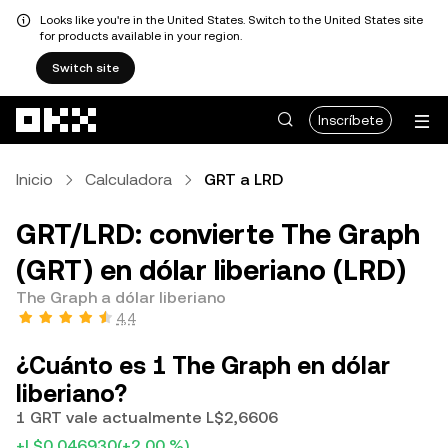
Looks like you're in the United States. Switch to the United States site
for products available in your region.
Switch site
Pasar al contenido principal
Inscríbete
Inicio
Calculadora
GRT a LRD
GRT/LRD: convierte The Graph
(GRT) en dólar liberiano (LRD)
The Graph a dólar liberiano
4,4
¿Cuánto es 1 The Graph en dólar
liberiano?
1 GRT vale actualmente L$2,6606
+L$0,046930
(+2,00 %)