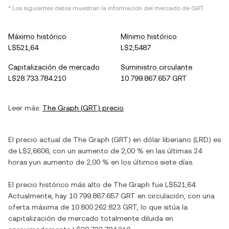
* Los siguientes datos muestran la información del mercado de
GRT
.
Máximo histórico
Mínimo histórico
L$521,64
L$2,5487
Capitalización de mercado
Suministro circulante
L$28.733.784.210
10.799.867.657 GRT
Leer más:
The Graph
(
GRT
) precio
El precio actual de
The Graph
(
GRT
) en
dólar liberiano
(
LRD
) es
de
L$2,6606
, con
un aumento
de
2,00 %
en las últimas 24
horas y
un aumento
de
2,00 %
en los últimos siete días.
El precio histórico más alto de
The Graph
fue
L$521,64
.
Actualmente, hay
10.799.867.657 GRT
en circulación, con una
oferta máxima de
10.800.262.823 GRT
, lo que sitúa la
capitalización de mercado totalmente diluida en