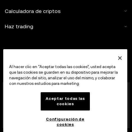
Calculadora de criptos
Haz trading
Al hacer clic en “Aceptar todas las cookies”, usted acepta
que las cookies se guarden en su dispositivo para mejorar la
navegación del sitio, analizar el uso del mismo, y colaborar
con nuestros estudios para marketing.
OKX Europe Limited, que opera bajo el nombre
comercial de OKX, es ahora una plataforma de trading
Aceptar todas las
de criptoactivos autorizada como proveedor de
cookies
servicios de criptoactivos por la MFSA, de
conformidad con el artículo 28 de la Ley de los
mercados de criptoactivos (Capítulo 647 de las Leyes
Configuración de
de Malta).
cookies