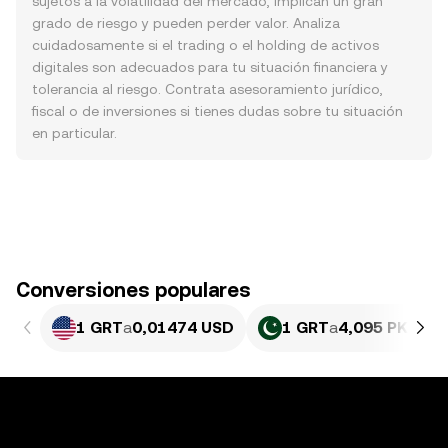
sujetos a la volatilidad del mercado, implican un gran
grado de riesgo y pueden perder valor. Analiza
cuidadosamente si el trading o el holding de activos
digitales son adecuados para tu situación financiera y
tolerancia al riesgo. Contrata asesoramiento jurídico,
fiscal o de inversiones si tienes dudas sobre tu situación
en particular.
Conversiones populares
1 GRT
a
0,01474 USD
1 GRT
a
4,095 PKR