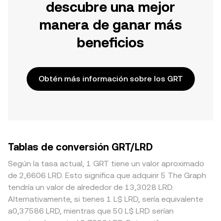
descubre una mejor
manera de ganar más
beneficios
Obtén más información sobre los GRT
Tablas de conversión GRT/LRD
Según la tasa actual, 1 GRT tiene un valor aproximado
de 2,6606 LRD. Esto significa que adquirir 5 The Graph
tendría un valor de alrededor de 13,3028 LRD.
Alternativamente, si tienes 1 L$ LRD, sería equivalente
a0,37586 LRD, mientras que 50 L$ LRD serían