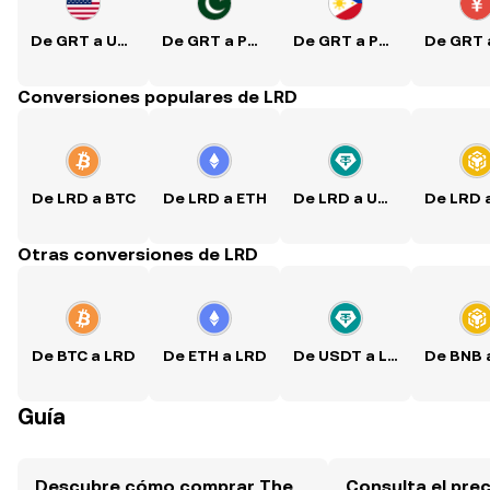
De GRT a USD
De GRT a PKR
De GRT a PHP
Conversiones populares de LRD
De LRD a BTC
De LRD a ETH
De LRD a USDT
Otras conversiones de LRD
De BTC a LRD
De ETH a LRD
De USDT a LRD
Guía
Descubre cómo comprar The
Consulta el pre