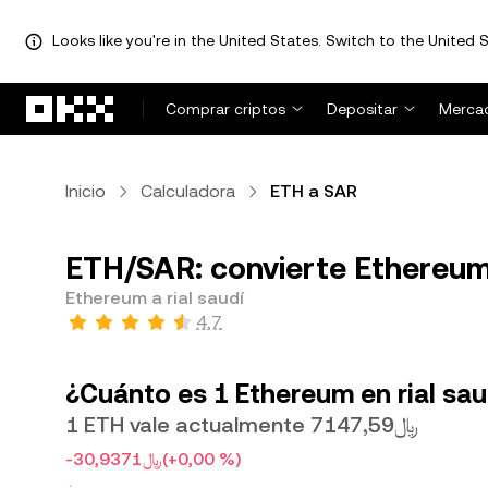
Looks like you're in the United States. Switch to the United S
Pasar al contenido principal
Comprar criptos
Depositar
Merca
Inicio
Calculadora
ETH a SAR
ETH/SAR: convierte Ethereum 
Ethereum a rial saudí
4,7
¿Cuánto es 1 Ethereum en rial sau
1 ETH vale actualmente ﷼7147,59
-﷼30,9371
(+0,00 %)