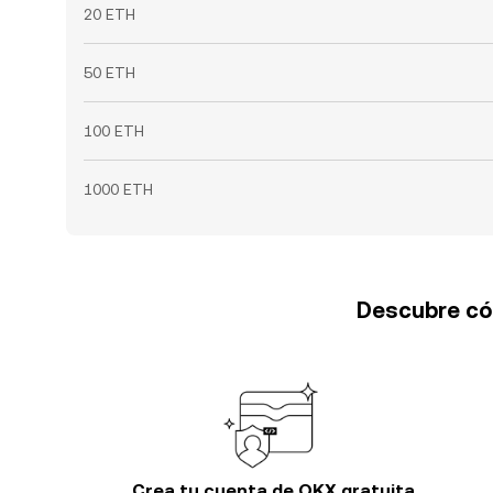
20 ETH
50 ETH
100 ETH
1000 ETH
Descubre cóm
Crea tu cuenta de OKX gratuita