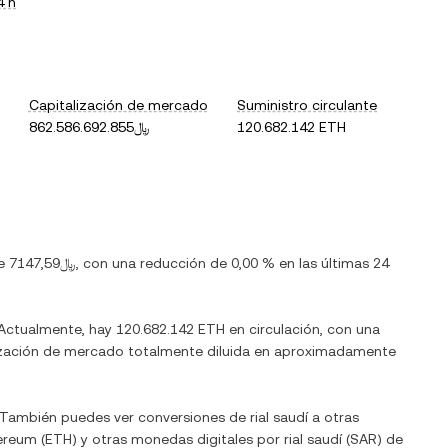
4 h
Capitalización de mercado
Suministro circulante
﷼862.586.692.855
120.682.142 ETH
de
﷼7147,59
, con
una reducción
de
0,00 %
en las últimas 24
 Actualmente, hay
120.682.142 ETH
en circulación, con una
talización de mercado totalmente diluida en aproximadamente
. También puedes ver conversiones de
rial saudí
a otras
ereum
(
ETH
) y otras monedas digitales por
rial saudí
(
SAR
) de