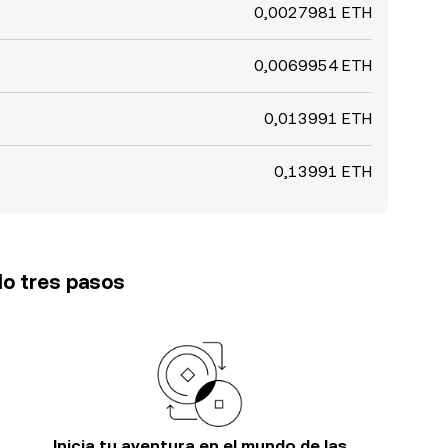
0,0027981 ETH
0,0069954 ETH
0,013991 ETH
0,13991 ETH
lo tres pasos
Inicia tu aventura en el mundo de las