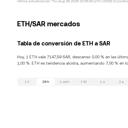
Última actualización:
Thu Aug 06 2026 22:39:34 (UTC+0000) (Coordina
ETH/SAR mercados
Tabla de conversión de ETH a SAR
Hoy, 1 ETH vale 7147,59 SAR, descenso 0,00 % en las últi
1,00 %. ETH es tendencia alcista, aumentando 7,00 % en lo
1 h
24 h
1 sem
1 M
1 a
2 a