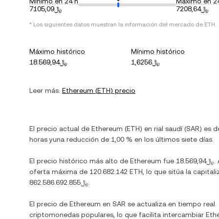
Mínimo en 24 h
Máximo en 2
﷼7208,64
﷼7105,09
* Los siguientes datos muestran la información del mercado de
ETH
.
Máximo histórico
Mínimo histórico
﷼1,6256
﷼18.569,94
Leer más:
Ethereum
(
ETH
) precio
El precio actual de
Ethereum
(
ETH
) en
rial saudí
(
SAR
) es 
horas y
una reducción
de
1,00 %
en los últimos siete días.
El precio histórico más alto de
Ethereum
fue
﷼18.569,94
.
oferta máxima de
120.682.142 ETH
, lo que sitúa la capi
﷼862.586.692.855
.
El precio de
Ethereum
en
SAR
se actualiza en tiempo real
criptomonedas populares, lo que facilita intercambiar
Eth