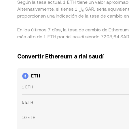
Según la tasa actual, 1 ETH tiene un valor aproximad
Alternativamente, si tienes 1 ﷼ SAR, sería equivalente a0,00013991 SAR, mientras que 50 ﷼ SAR serían aproximadamente 0,0069954 SAR. Estas cifras
proporcionan una indicación de la tasa de cambio en
En los últimos 7 días, la tasa de cambio de Ethereum
más alto de 1 ETH por rial saudí siendo 7208,64 SAR,
Convertir Ethereum a rial saudí
ETH
1 ETH
5 ETH
10 ETH