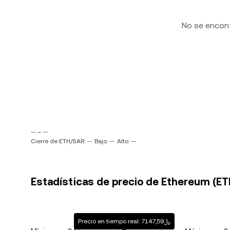
No se encon
-- ~ --
Cierre de ETH/SAR: --
Bajo: --
Alto: --
Estadísticas de precio de Ethereum (ETH)
Precio en tiempo real: ﷼7147,59