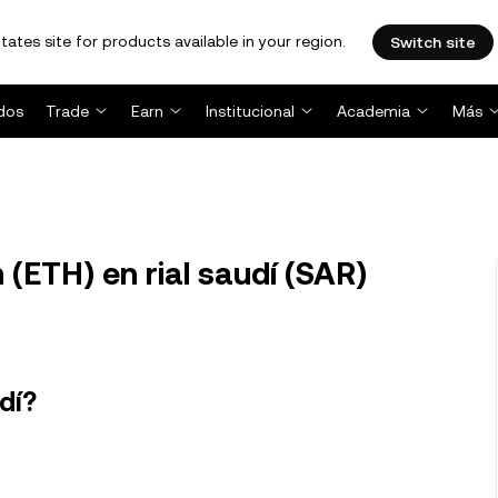
tates site for products available in your region.
Switch site
dos
Trade
Earn
Institucional
Academia
Más
(ETH) en rial saudí (SAR)
dí?