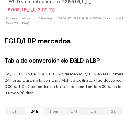
1 EGLD vale actualmente .ل.ل239.516,1
-.ل.ل6.093,19
(-2,00 %)
Última actualización:
Mon Aug 10 2026 01:21:00 (UTC+0000) (Coordinated
Universal Time)
EGLD/LBP mercados
Tabla de conversión de EGLD a LBP
Hoy, 1 EGLD vale 239.516,1 LBP, descenso 2,00 % en las últimas
24 horas. Durante la semana , MultiversX (EGLD) fue descenso
0,00 %. EGLD es tendencia bajista, descendiendo 5,00 % en los
últimos 30 días.
1 h
24 h
1 sem
1 M
1 a
2 a