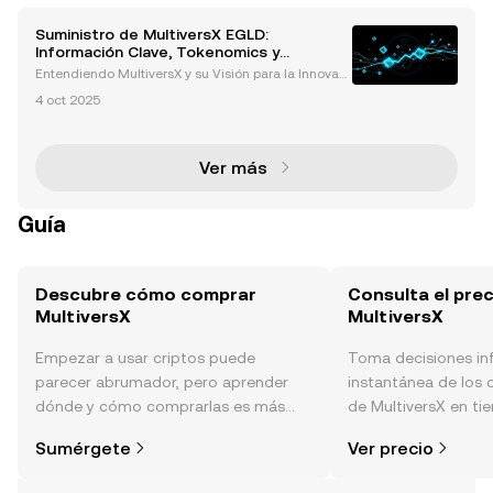
Suministro de MultiversX EGLD:
Información Clave, Tokenomics y
Controversias que Debes Conocer
Entendiendo MultiversX y su Visión para la Innovaci
ón en Blockchain MultiversX, anteriormente conoci
4 oct 2025
do como Elrond, es una plataforma blockchain de p
róxima generación diseñada para abordar los desa
fío
Ver más
Guía
Descubre cómo comprar
Consulta el prec
MultiversX
MultiversX
Empezar a usar criptos puede
Toma decisiones i
parecer abrumador, pero aprender
instantánea de los 
dónde y cómo comprarlas es más
de MultiversX en tie
simple de lo que piensas. Comienza
sentimiento de la c
Sumérgete
Ver precio
tu aventura en la aplicación móvil de
noticias y más.
OKX o aquí mismo en la página web.