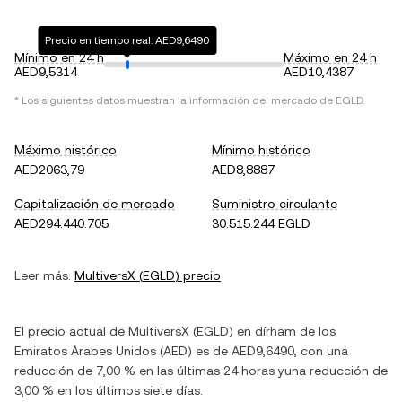
Precio en tiempo real: AED9,6490
Mínimo en 24 h
Máximo en 24 h
AED9,5314
AED10,4387
* Los siguientes datos muestran la información del mercado de
EGLD
.
Máximo histórico
Mínimo histórico
AED2063,79
AED8,8887
Capitalización de mercado
Suministro circulante
AED294.440.705
30.515.244 EGLD
Leer más:
MultiversX
(
EGLD
) precio
El precio actual de
MultiversX
(
EGLD
) en
dírham de los
Emiratos Árabes Unidos
(
AED
) es de
AED9,6490
, con
una
reducción
de
7,00 %
en las últimas 24 horas y
una reducción
de
3,00 %
en los últimos siete días.