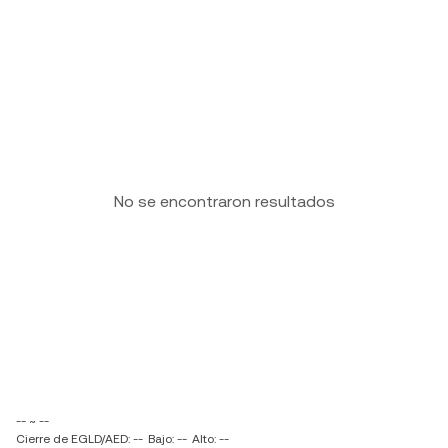
No se encontraron resultados
-- ~ --
Cierre de EGLD/AED: --
Bajo: --
Alto: --