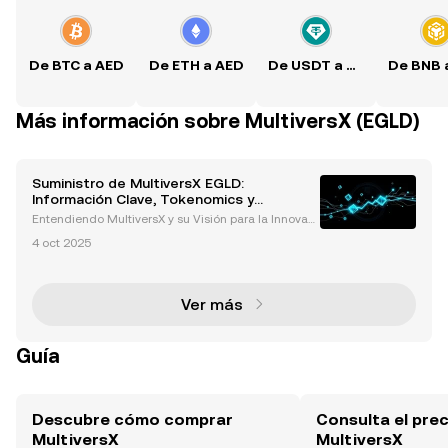
De BTC a AED
De ETH a AED
De USDT a AED
Más información sobre MultiversX (EGLD)
Suministro de MultiversX EGLD:
Información Clave, Tokenomics y
Controversias que Debes Conocer
Entendiendo MultiversX y su Visión para la Innovaci
ón en Blockchain MultiversX, anteriormente conoci
4 oct 2025
do como Elrond, es una plataforma blockchain de p
róxima generación diseñada para abordar los desa
fío
Ver más
Guía
Descubre cómo comprar
Consulta el prec
MultiversX
MultiversX