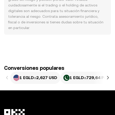
cuidadosamente si el trading o el holding de activos
digitales son adecuados para tu situación financiera y
tolerancia al riesgo. Contrata asesoramiento jurídico,
fiscal o de inversiones si tienes dudas sobre tu situación
en particular.
Conversiones populares
1 EGLD
a
2,627 USD
1 EGLD
a
729,64 PKR