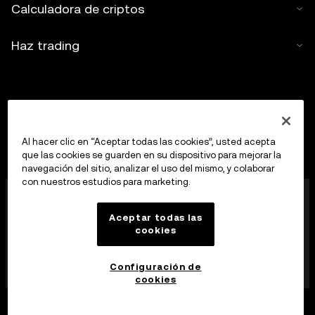
Calculadora de criptos
Haz trading
Al hacer clic en “Aceptar todas las cookies”, usted acepta
que las cookies se guarden en su dispositivo para mejorar la
navegación del sitio, analizar el uso del mismo, y colaborar
con nuestros estudios para marketing.
OKX Europe Limited, que opera bajo el nombre
comercial de OKX, es ahora una plataforma de trading
Aceptar todas las
de criptoactivos autorizada como proveedor de
cookies
servicios de criptoactivos por la MFSA, de
conformidad con el artículo 28 de la Ley de los
mercados de criptoactivos (Capítulo 647 de las Leyes
Configuración de
de Malta).
cookies