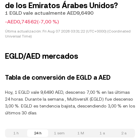
de los Emiratos Árabes Unidos?
1 EGLD vale actualmente AED9,6490
-AED0,74562
(-7,00 %)
Última actualización:
Fri Aug 07 2026 03:31:22 (UTC+0000) (Coordinated
Universal Time)
EGLD/AED mercados
Tabla de conversión de EGLD a AED
Hoy, 1 EGLD vale 9,6490 AED, descenso 7,00 % en las últimas
24 horas. Durante la semana , MultiversX (EGLD) fue descenso
3,00 %. EGLD es tendencia bajista, descendiendo 3,00 % en los
últimos 30 días.
1 h
24 h
1 sem
1 M
1 a
2 a