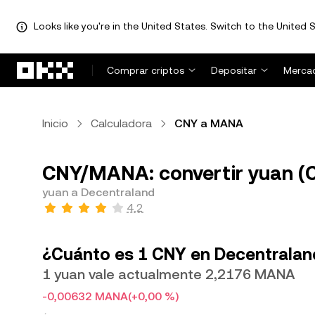
Looks like you're in the United States. Switch to the United S
Pasar al contenido principal
Comprar criptos
Depositar
Merca
Inicio
Calculadora
CNY a MANA
CNY/MANA: convertir yuan (
yuan a Decentraland
4,2
¿Cuánto es 1 CNY en Decentralan
1 yuan vale actualmente 2,2176 MANA
-0,00632 MANA
(+0,00 %)