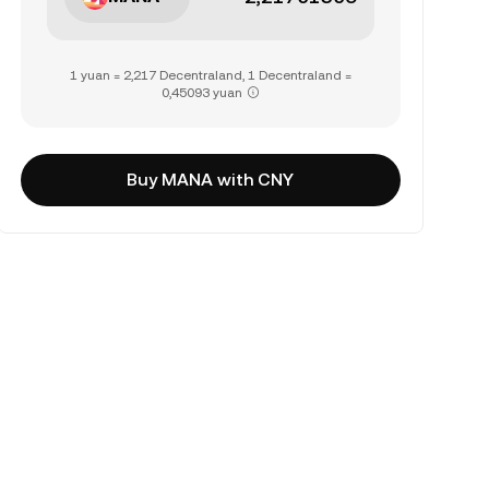
1 yuan = 2,217 Decentraland, 1 Decentraland =
0,45093 yuan
Buy MANA with CNY