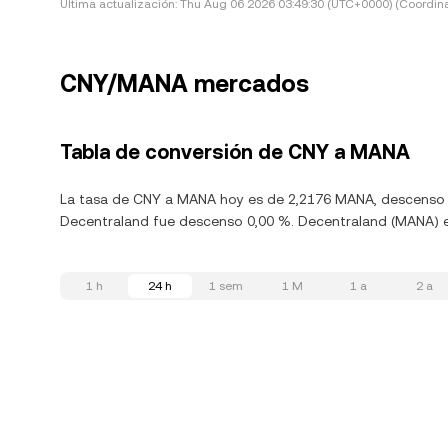
Última actualización:
Thu Aug 06 2026 03:49:30 (UTC+0000) (Coordina
CNY/MANA mercados
Tabla de conversión de CNY a MANA
La tasa de CNY a MANA hoy es de 2,2176 MANA, descenso 0
Decentraland fue descenso 0,00 %. Decentraland (MANA) es
1 h
24 h
1 sem
1 M
1 a
2 a