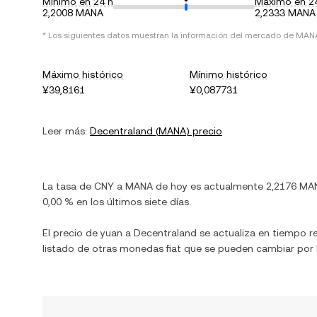
Mínimo en 24 h
Máximo en 2
2,2008 MANA
2,2333 MANA
* Los siguientes datos muestran la información del mercado de
MAN
Máximo histórico
Mínimo histórico
¥39,8161
¥0,087731
Leer más:
Decentraland
(
MANA
) precio
La tasa de
CNY
a
MANA
de hoy es actualmente
2,2176
MA
0,00 %
en los últimos siete días.
El precio de
yuan
a
Decentraland
se actualiza en tiempo r
listado de otras monedas fiat que se pueden cambiar por