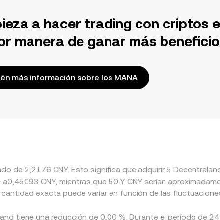
ieza a hacer trading con criptos 
or manera de ganar más beneficio
én más información sobre los MANA
ado de 2,2176 CNY. Esto significa que adquirir 5 Decentralan
ente a0,45093 CNY, mientras que 50 ¥ CNY serían aproximadam
 cantidad exacta puede variar en función de las fluctuacione
land tiene una reducción de 0,00 %. Durante el período de 24 