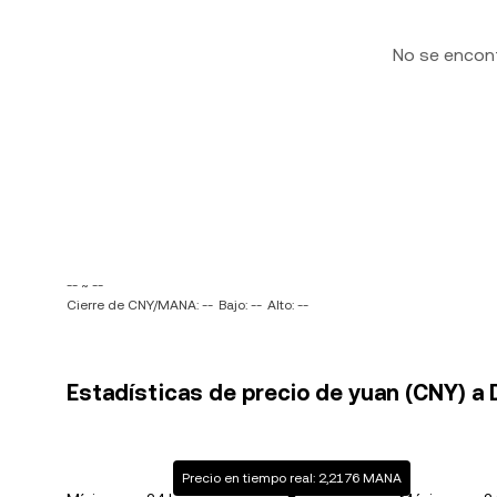
No se encon
-- ~ --
Cierre de CNY/MANA: --
Bajo: --
Alto: --
Estadísticas de precio de yuan (CNY) a
Precio en tiempo real: 2,2176 MANA