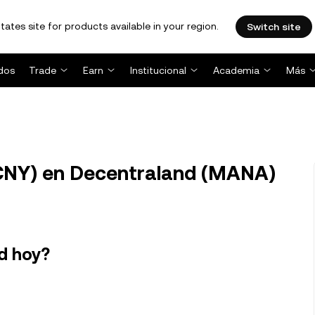
tates site for products available in your region.
Switch site
dos
Trade
Earn
Institucional
Academia
Más
CNY) en Decentraland (MANA)
d hoy?