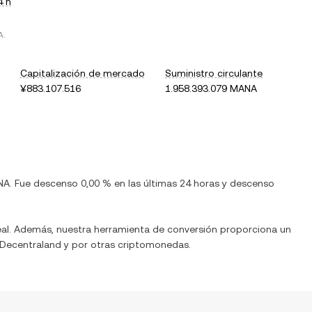
4 h
A
.
Capitalización de mercado
Suministro circulante
¥883.107.516
1.958.393.079 MANA
NA
. Fue
descenso
0,00 %
en las últimas 24 horas y
descenso
eal. Además, nuestra herramienta de conversión proporciona un
Decentraland
y por otras criptomonedas.