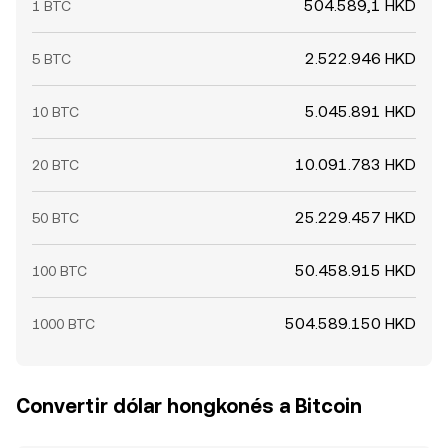
504.589,1 HKD
1 BTC
2.522.946 HKD
5 BTC
5.045.891 HKD
10 BTC
10.091.783 HKD
20 BTC
25.229.457 HKD
50 BTC
50.458.915 HKD
100 BTC
504.589.150 HKD
1000 BTC
Convertir dólar hongkonés a Bitcoin