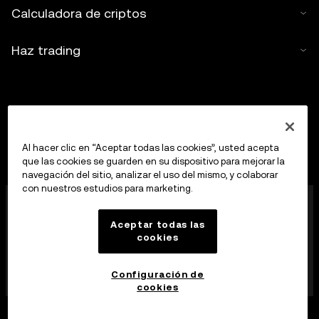
Calculadora de criptos
Haz trading
Al hacer clic en “Aceptar todas las cookies”, usted acepta
que las cookies se guarden en su dispositivo para mejorar la
navegación del sitio, analizar el uso del mismo, y colaborar
con nuestros estudios para marketing.
OKX Europe Limited, que opera bajo el nombre
comercial de OKX, es ahora una plataforma de trading
Aceptar todas las
de criptoactivos autorizada como proveedor de
cookies
servicios de criptoactivos por la MFSA, de
conformidad con el artículo 28 de la Ley de los
mercados de criptoactivos (Capítulo 647 de las Leyes
Configuración de
de Malta).
cookies