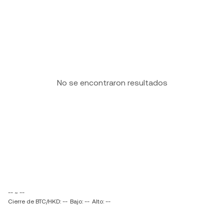
No se encontraron resultados
-- ~ --
Cierre de BTC/HKD: --
Bajo: --
Alto: --