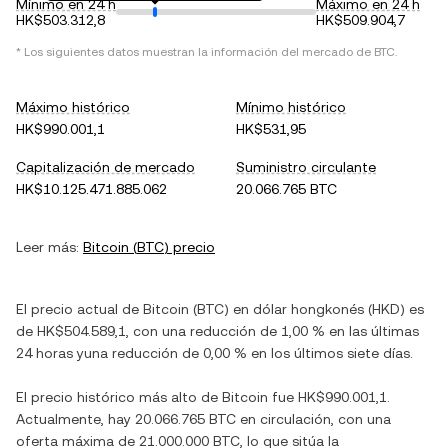
Mínimo en 24 h
Máximo en 24 h
HK$503.312,8
HK$509.904,7
* Los siguientes datos muestran la información del mercado de
BTC
.
Máximo histórico
Mínimo histórico
HK$990.001,1
HK$531,95
Capitalización de mercado
Suministro circulante
HK$10.125.471.885.062
20.066.765 BTC
Leer más:
Bitcoin
(
BTC
) precio
El precio actual de
Bitcoin
(
BTC
) en
dólar hongkonés
(
HKD
) es
de
HK$504.589,1
, con
una reducción
de
1,00 %
en las últimas
24 horas y
una reducción
de
0,00 %
en los últimos siete días.
El precio histórico más alto de
Bitcoin
fue
HK$990.001,1
.
Actualmente, hay
20.066.765 BTC
en circulación, con una
oferta máxima de
21.000.000 BTC
, lo que sitúa la