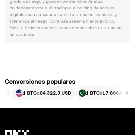
grado de riesgo y pueden perder valor. Analiza
cuidadosamente si el trading o el holding de activos
digitales son adecuados para tu situación financiera y
tolerancia al riesgo. Contrata asesoramiento jurídico,
fiscal o de inversiones si tienes dudas sobre tu situación
en particular.
Conversiones populares
1 BTC
a
64.322,3 USD
1 BTC
a
17.866.809,2