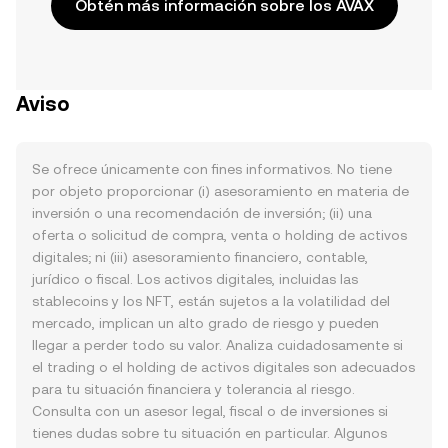
Obtén más información sobre los AVAX
Aviso
Se ofrece únicamente con fines informativos. No tiene
por objeto proporcionar (i) asesoramiento en materia de
inversión o una recomendación de inversión; (ii) una
oferta o solicitud de compra, venta o holding de activos
digitales; ni (iii) asesoramiento financiero, contable,
jurídico o fiscal. Los activos digitales, incluidas las
stablecoins y los NFT, están sujetos a la volatilidad del
mercado, implican un alto grado de riesgo y pueden
llegar a perder todo su valor. Analiza cuidadosamente si
el trading o el holding de activos digitales son adecuados
para tu situación financiera y tolerancia al riesgo.
Consulta con un asesor legal, fiscal o de inversiones si
tienes dudas sobre tu situación en particular. Algunos