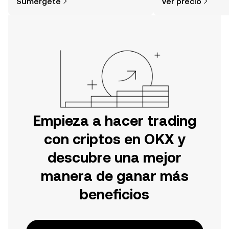
Sumérgete
Ver precio
tu aventura en la aplicación móvil de
noticias y más.
OKX o aquí mismo en la página web.
Empieza a hacer trading
con criptos en OKX y
descubre una mejor
manera de ganar más
beneficios