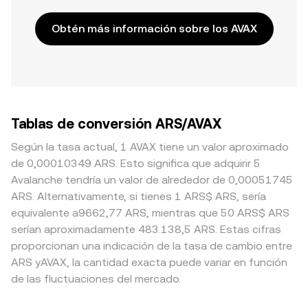
Obtén más información sobre los AVAX
Tablas de conversión ARS/AVAX
Según la tasa actual, 1 AVAX tiene un valor aproximado
de 0,00010349 ARS. Esto significa que adquirir 5
Avalanche tendría un valor de alrededor de 0,00051745
ARS. Alternativamente, si tienes 1 ARS$ ARS, sería
equivalente a9662,77 ARS, mientras que 50 ARS$ ARS
serían aproximadamente 483.138,5 ARS. Estas cifras
proporcionan una indicación de la tasa de cambio entre
ARS yAVAX, la cantidad exacta puede variar en función
de las fluctuaciones del mercado.