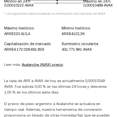
Mínimo en 24 h
Máximo en 24 h
0,00010222 AVAX
0,00010489 AVAX
* Los siguientes datos muestran la información del mercado de
AVAX
.
Máximo histórico
Mínimo histórico
ARS$220.413,4
ARS$4122,26
Capitalización de mercado
Suministro circulante
ARS$4.172.028.691.829
431.771.961 AVAX
Leer más:
Avalanche
(
AVAX
) precio
La tasa de
ARS
a
AVAX
de hoy es actualmente
0,00010349
AVAX
. Fue
subida
0,00 %
en las últimas 24 horas y
descenso
1,00 %
en los últimos siete días.
El precio de
peso argentino
a
Avalanche
se actualiza en
tiempo real. Además, nuestra herramienta de conversión
proporciona un listado de otras monedas fiat que se pueden