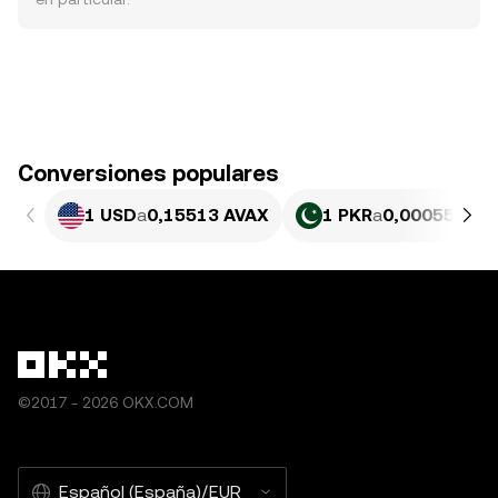
Conversiones populares
1 USD
a
0,15513 AVAX
1 PKR
a
0,0005583 A
©2017 - 2026 OKX.COM
Español (España)/EUR