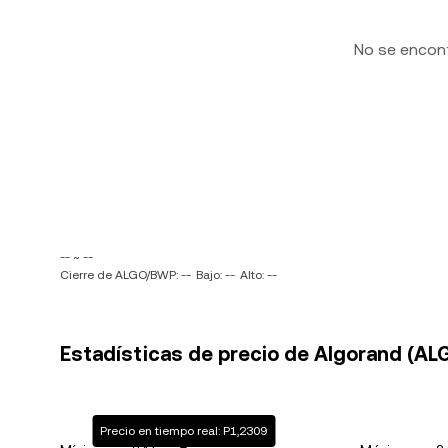
No se encon
-- ~ --
Cierre de ALGO/BWP: --
Bajo: --
Alto: --
Estadísticas de precio de Algorand (ALG
Precio en tiempo real: P1,2309