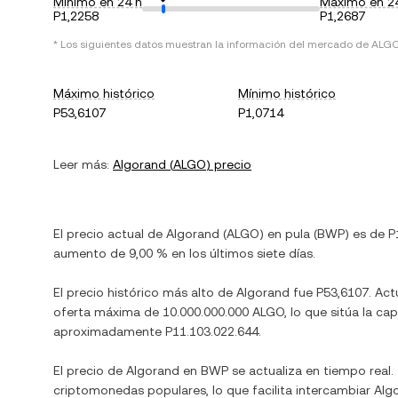
Mínimo en 24 h
Máximo en 2
P1,2258
P1,2687
* Los siguientes datos muestran la información del mercado de
ALG
Máximo histórico
Mínimo histórico
P53,6107
P1,0714
Leer más:
Algorand
(
ALGO
) precio
El precio actual de
Algorand
(
ALGO
) en
pula
(
BWP
) es de
P
aumento
de
9,00 %
en los últimos siete días.
El precio histórico más alto de
Algorand
fue
P53,6107
. Ac
oferta máxima de
10.000.000.000 ALGO
, lo que sitúa la c
aproximadamente
P11.103.022.644
.
El precio de
Algorand
en
BWP
se actualiza en tiempo real
criptomonedas populares, lo que facilita intercambiar
Alg