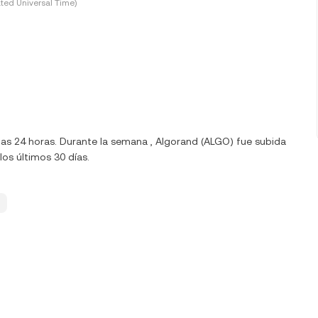
ted Universal Time)
mas 24 horas. Durante la semana , Algorand (ALGO) fue subida
os últimos 30 días.