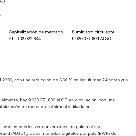
4 h
O
.
Capitalización de mercado
Suministro circulante
P11.103.022.644
9.020.071.609 ALGO
1,2309
, con
una reducción
de
3,00 %
en las últimas 24 horas y
un
tualmente, hay
9.020.071.609 ALGO
en circulación, con una
apitalización de mercado totalmente diluida en
. También puedes ver conversiones de
pula
a otras
orand
(
ALGO
) y otras monedas digitales por
pula
(
BWP
) de