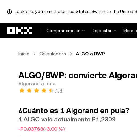
Looks like you're in the United States. Switch to the United S
Pasar al contenido principal
Comprar criptos
Depositar
Merca
Inicio
Calculadora
ALGO a BWP
ALGO/BWP: convierte Algora
Algorand a pula
4,4
¿Cuánto es 1 Algorand en pula?
1 ALGO vale actualmente P1,2309
-P0,03763
(-3,00 %)