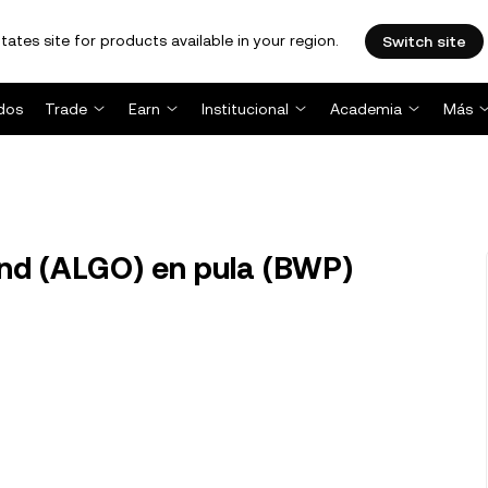
tates site for products available in your region.
Switch site
dos
Trade
Earn
Institucional
Academia
Más
nd (ALGO) en pula (BWP)