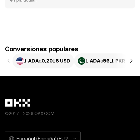
en particular.
Conversiones populares
1 ADA
a
0,2018 USD
1 ADA
a
56,1 PKR
©2017 - 2026 OKX.COM
Español (España)/EUR