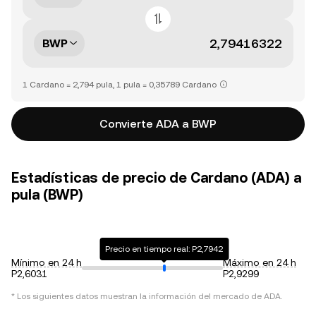
BWP
1 Cardano = 2,794 pula, 1 pula = 0,35789 Cardano
Convierte ADA a BWP
Estadísticas de precio de Cardano (ADA) a
pula (BWP)
Precio en tiempo real: P2,7942
Mínimo en 24 h
Máximo en 24 h
P2,6031
P2,9299
* Los siguientes datos muestran la información del mercado de
ADA
.