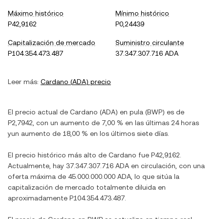
Máximo histórico
Mínimo histórico
P42,9162
P0,24439
Capitalización de mercado
Suministro circulante
P104.354.473.487
37.347.307.716 ADA
Leer más:
Cardano
(
ADA
) precio
El precio actual de
Cardano
(
ADA
) en
pula
(
BWP
) es de
P2,7942
, con
un aumento
de
7,00 %
en las últimas 24 horas
y
un aumento
de
18,00 %
en los últimos siete días.
El precio histórico más alto de
Cardano
fue
P42,9162
.
Actualmente, hay
37.347.307.716 ADA
en circulación, con una
oferta máxima de
45.000.000.000 ADA
, lo que sitúa la
capitalización de mercado totalmente diluida en
aproximadamente
P104.354.473.487
.