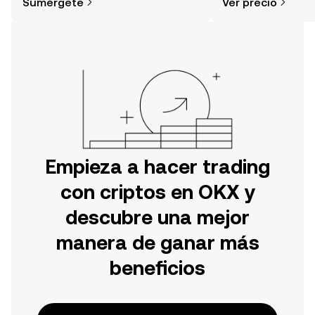
Sumérgete
Ver precio
tu aventura en la aplicación móvil de
OKX o aquí mismo en la página web.
Empieza a hacer trading
con criptos en OKX y
descubre una mejor
manera de ganar más
beneficios