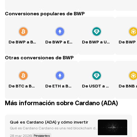
Conversiones populares de BWP
De BWP a BTC
De BWP a ETH
De BWP a USDT
Otras conversiones de BWP
De BTC a BWP
De ETH a BWP
De USDT a BWP
Más información sobre Cardano (ADA)
Qué es Cardano (ADA) y cómo invertir
Qué es Cardano Cardano es una red blockchain de
propósito general lanzada en 2017, diseñada para
28 mar 2026
|
Principiantes