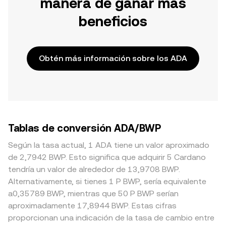
manera de ganar más
beneficios
Obtén más información sobre los ADA
Tablas de conversión ADA/BWP
Según la tasa actual, 1 ADA tiene un valor aproximado
de 2,7942 BWP. Esto significa que adquirir 5 Cardano
tendría un valor de alrededor de 13,9708 BWP.
Alternativamente, si tienes 1 P BWP, sería equivalente
a0,35789 BWP, mientras que 50 P BWP serían
aproximadamente 17,8944 BWP. Estas cifras
proporcionan una indicación de la tasa de cambio entre