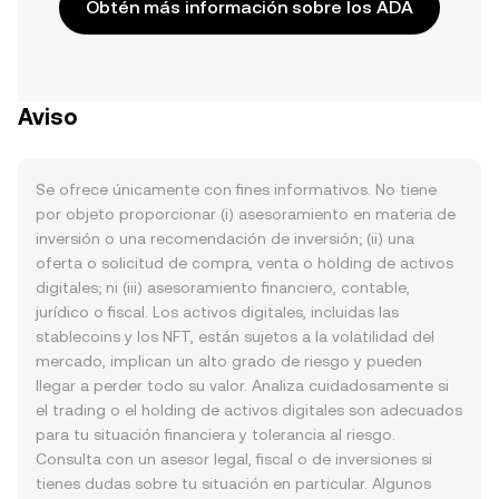
Obtén más información sobre los ADA
Aviso
Se ofrece únicamente con fines informativos. No tiene
por objeto proporcionar (i) asesoramiento en materia de
inversión o una recomendación de inversión; (ii) una
oferta o solicitud de compra, venta o holding de activos
digitales; ni (iii) asesoramiento financiero, contable,
jurídico o fiscal. Los activos digitales, incluidas las
stablecoins y los NFT, están sujetos a la volatilidad del
mercado, implican un alto grado de riesgo y pueden
llegar a perder todo su valor. Analiza cuidadosamente si
el trading o el holding de activos digitales son adecuados
para tu situación financiera y tolerancia al riesgo.
Consulta con un asesor legal, fiscal o de inversiones si
tienes dudas sobre tu situación en particular. Algunos