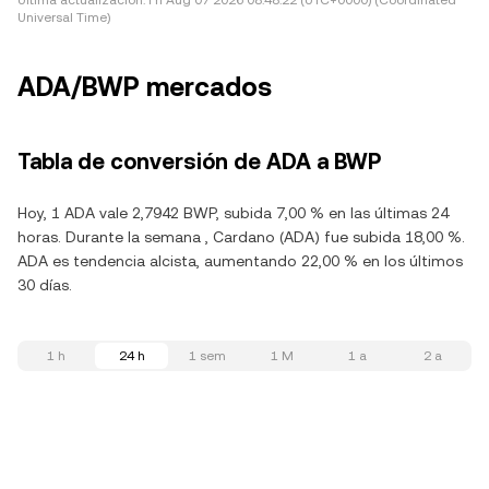
Última actualización:
Fri Aug 07 2026 08:48:22 (UTC+0000) (Coordinated
Universal Time)
ADA/BWP mercados
Tabla de conversión de ADA a BWP
Hoy, 1 ADA vale 2,7942 BWP, subida 7,00 % en las últimas 24
horas. Durante la semana , Cardano (ADA) fue subida 18,00 %.
ADA es tendencia alcista, aumentando 22,00 % en los últimos
30 días.
1 h
24 h
1 sem
1 M
1 a
2 a