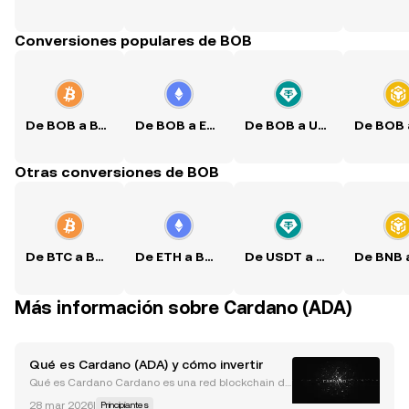
Conversiones populares de BOB
De BOB a BTC
De BOB a ETH
De BOB a USDT
Otras conversiones de BOB
De BTC a BOB
De ETH a BOB
De USDT a BOB
Más información sobre Cardano (ADA)
Qué es Cardano (ADA) y cómo invertir
Qué es Cardano Cardano es una red blockchain de
propósito general lanzada en 2017, diseñada para
28 mar 2026
|
Principiantes