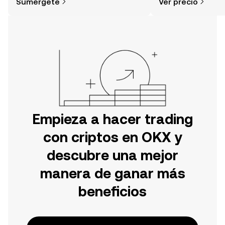
Sumérgete
Ver precio
tu aventura en la aplicación móvil de
OKX o aquí mismo en la página web.
Empieza a hacer trading
con criptos en OKX y
descubre una mejor
manera de ganar más
beneficios