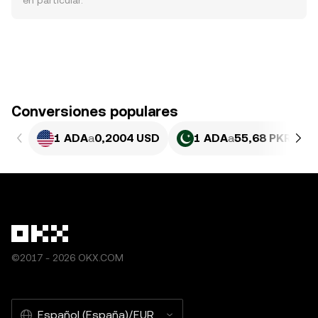
en particular.
Conversiones populares
1 ADA
a
0,2004 USD
1 ADA
a
55,68 PKR
©2017 - 2026 OKX.COM
Español (España)/EUR