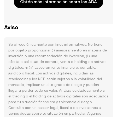
Obtén más información sobre los ADA
Aviso
Se ofrece únicamente con fines informativos. No tiene
por objeto proporcionar (i) asesoramiento en materia de
inversión o una recomendación de inversión; (ii) una
oferta o solicitud de compra, venta o holding de activos
digitales; ni (iii) asesoramiento financiero, contable,
jurídico o fiscal. Los activos digitales, incluidas las
stablecoins y los NFT, están sujetos a la volatilidad del
mercado, implican un alto grado de riesgo y pueden
llegar a perder todo su valor. Analiza cuidadosamente si
el trading o el holding de activos digitales son adecuados
para tu situación financiera y tolerancia al riesgo.
Consulta con un asesor legal, fiscal o de inversiones si
tienes dudas sobre tu situación en particular. Algunos