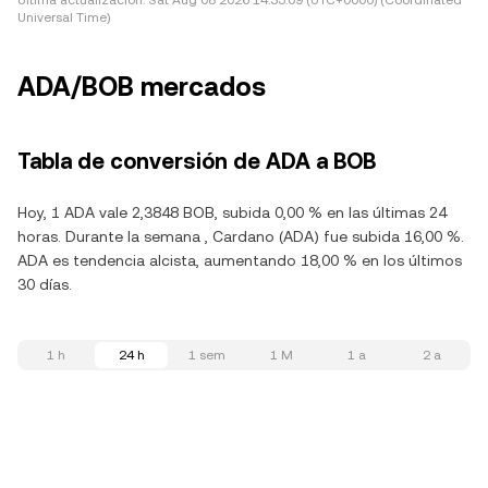
Última actualización:
Sat Aug 08 2026 14:35:09 (UTC+0000) (Coordinated
Universal Time)
ADA/BOB mercados
Tabla de conversión de ADA a BOB
Hoy, 1 ADA vale 2,3848 BOB, subida 0,00 % en las últimas 24
horas. Durante la semana , Cardano (ADA) fue subida 16,00 %.
ADA es tendencia alcista, aumentando 18,00 % en los últimos
30 días.
1 h
24 h
1 sem
1 M
1 a
2 a