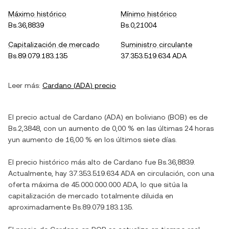
Máximo histórico
Mínimo histórico
Bs.36,8839
Bs.0,21004
Capitalización de mercado
Suministro circulante
Bs.89.079.183.135
37.353.519.634 ADA
Leer más:
Cardano
(
ADA
) precio
El precio actual de
Cardano
(
ADA
) en
boliviano
(
BOB
) es de
Bs.2,3848
, con
un aumento
de
0,00 %
en las últimas 24 horas
y
un aumento
de
16,00 %
en los últimos siete días.
El precio histórico más alto de
Cardano
fue
Bs.36,8839
.
Actualmente, hay
37.353.519.634 ADA
en circulación, con una
oferta máxima de
45.000.000.000 ADA
, lo que sitúa la
capitalización de mercado totalmente diluida en
aproximadamente
Bs.89.079.183.135
.