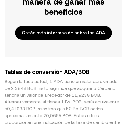
manera de ganar más
beneficios
Obtén más información sobre los ADA
Tablas de conversión ADA/BOB
Según la tasa actual, 1 ADA tiene un valor aproximado
de 2,3848 BOB. Esto significa que adquirir 5 Cardano
tendría un valor de alrededor de 11,9238 BOB.
Alternativamente, si tienes 1 Bs. BOB, sería equivalente
a0,41933 BOB, mientras que 50 Bs. BOB serían
aproximadamente 20,9665 BOB. Estas cifras
proporcionan una indicación de la tasa de cambio entre