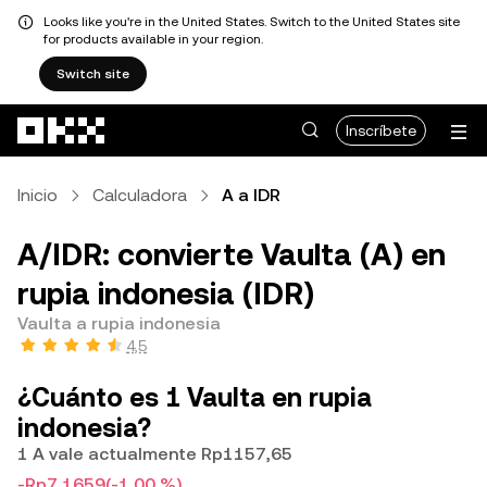
Looks like you're in the United States. Switch to the United States site
for products available in your region.
Switch site
Pasar al contenido principal
Inscríbete
Inicio
Calculadora
A a IDR
A/IDR: convierte Vaulta (A) en
rupia indonesia (IDR)
Vaulta a rupia indonesia
4,5
¿Cuánto es 1 Vaulta en rupia
indonesia?
1 A vale actualmente Rp1157,65
-Rp7,1659
(-1,00 %)