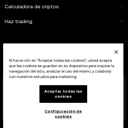
Calculadora de criptos
Haz trading
Al hacer clic en “Aceptar todas las cookies”, usted acepta
que las cookies se guarden en su dispositivo para mejorar la
navegación del sitio, analizar el uso del mismo, y colaborar
con nuestros estudios para marketing.
OKX Europe Limited, que opera bajo el nombre
comercial de OKX, es ahora una plataforma de trading
Aceptar todas las
de criptoactivos autorizada como proveedor de
cookies
servicios de criptoactivos por la MFSA, de
conformidad con el artículo 28 de la Ley de los
mercados de criptoactivos (Capítulo 647 de las Leyes
Configuración de
de Malta).
cookies