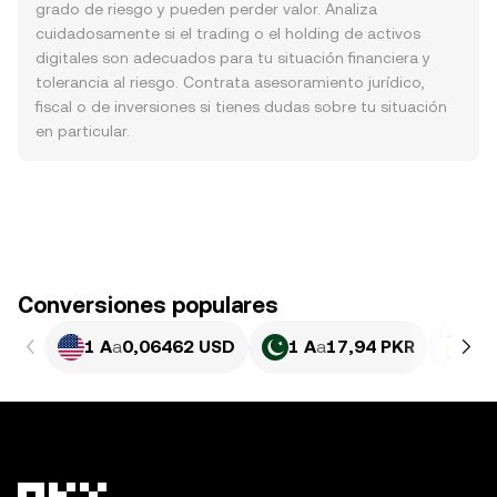
grado de riesgo y pueden perder valor. Analiza
cuidadosamente si el trading o el holding de activos
digitales son adecuados para tu situación financiera y
tolerancia al riesgo. Contrata asesoramiento jurídico,
fiscal o de inversiones si tienes dudas sobre tu situación
en particular.
Conversiones populares
1 A
a
0,06462 USD
1 A
a
17,94 PKR
1 A