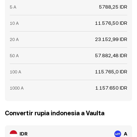
5788,25 IDR
5 A
11.576,50 IDR
10 A
23.152,99 IDR
20 A
57.882,48 IDR
50 A
115.765,0 IDR
100 A
1.157.650 IDR
1000 A
Convertir rupia indonesia a Vaulta
IDR
A