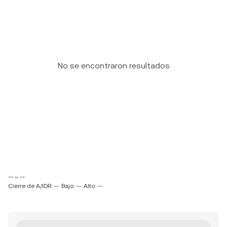
No se encontraron resultados
-- ~ --
Cierre de A/IDR: --
Bajo: --
Alto: --