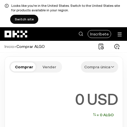
Looks like you're in the United States. Switch to the United States site
for products available in your region.
Switch site
Pasar al contenido principal
Inscríbete
Inicio
>
Comprar ALGO
Comprar ALGO en pocos pasos
Comprar
Vender
Compra única
Bitcoin, Ethereum, Solana y más criptos populares
USD
≈ 0 ALGO