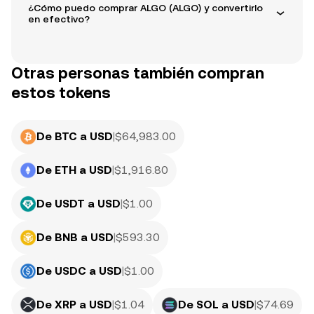
¿Cómo puedo comprar ALGO (ALGO) y convertirlo
en efectivo?
Otras personas también compran
estos tokens
De BTC a USD
|
$
64,983.00
De ETH a USD
|
$
1,916.80
De USDT a USD
|
$
1.00
De BNB a USD
|
$
593.30
De USDC a USD
|
$
1.00
De XRP a USD
|
$
1.04
De SOL a USD
|
$
74.69