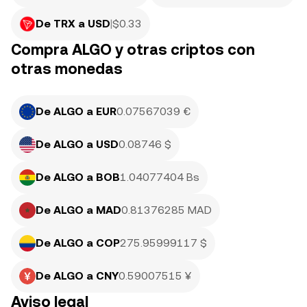
De TRX a USD
|
$
0.33
Compra ALGO y otras criptos con
otras monedas
De ALGO a EUR
0.07567039 €
De ALGO a USD
0.08746 $
De ALGO a BOB
1.04077404 Bs
De ALGO a MAD
0.81376285 MAD
De ALGO a COP
275.95999117 $
De ALGO a CNY
0.59007515 ¥
Aviso legal