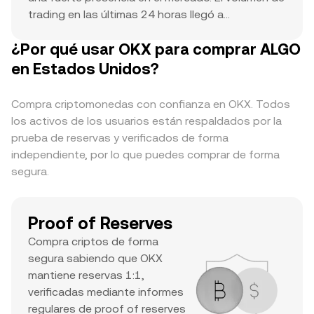
trading en las últimas 24 horas llegó a
$336,666.62. Esto indica una participación
¿Por qué usar OKX para comprar ALGO
activa. El máximo histórico de $3.79 sirve como
punto de referencia para el movimiento actual del
en Estados Unidos?
precio y una posible subida. La combinación de
una cap. de mercado bien posicionada, un
Compra criptomonedas con confianza en OKX. Todos
volumen diario alto y un máximo histórico
los activos de los usuarios están respaldados por la
importante es un indicio de un activo importante
prueba de reservas y verificados de forma
con un interés significativo de los traders y buena
independiente, por lo que puedes comprar de forma
liquidez.
segura.
Proof of Reserves
Compra criptos de forma
segura sabiendo que OKX
mantiene reservas 1:1,
verificadas mediante informes
regulares de proof of reserves