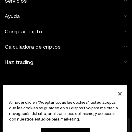
Servicios
Ayuda
Comprar cripto
Calculadora de criptos
Haz trading
Al hacer clic en “Aceptar todas las cookies”, usted acepta
que las cookies se guarden en su dispositivo para mejorar la
navegación del sitio, analizar el uso del mismo, y colaborar
con nuestros estudios para marketing.
OKX Europe Limited, que opera bajo el nombre
comercial de OKX, es ahora una plataforma de trading