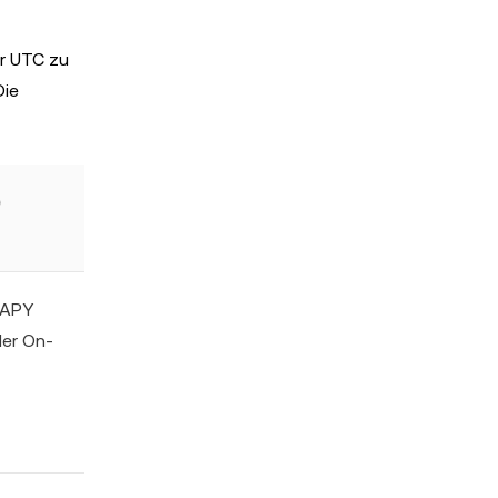
hr UTC zu
Die
)
 APY
der On-