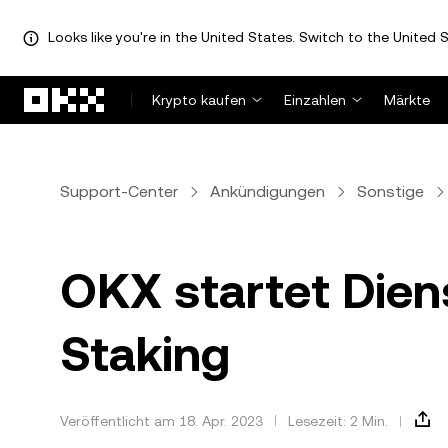
Looks like you're in the United States. Switch to the United S
Zum Hauptinhalt springen
Krypto kaufen
Einzahlen
Märkte
Support-Center
Ankündigungen
Sonstige
OKX startet Dien
Staking
Veröffentlicht am 18. Apr. 2023
Lesezeit: 2 Min.