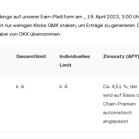
kings auf unserer Earn-Plattform am _ 19. April 2023, 3:00 U
t nur wenigen Klicks GMX staken, um Erträge zu generieren. 
abei von OKX übernommen.
Gesamtlimit
Individuelles
Zinssatz (APY
Limit
k. A.
k. A.
Ca. 4,51 %; der
wird auf Basis 
Chain-Prämien
automatisch
angepasst.