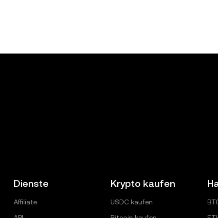
Dienste
Krypto kaufen
Ha
Affiliate
USDC kaufen
BT
API
Bitcoin kaufen
ET