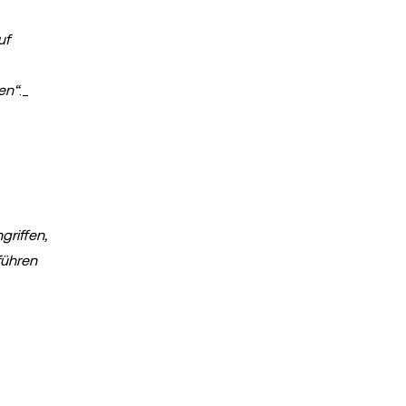
uf
en“
._
griffen,
führen