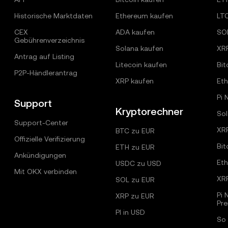
Historische Marktdaten
Ethereum kaufen
LT
CEX
ADA kaufen
SO
Gebührenverzeichnis
Solana kaufen
XR
Antrag auf Listing
Litecoin kaufen
Bit
P2P-Händlerantrag
XRP kaufen
Et
Pi 
Support
Kryptorechner
Sol
Support-Center
XR
BTC zu EUR
Offizielle Verifizierung
Bit
ETH zu EUR
Ankündigungen
Et
USDC zu USD
Mit OKX verbinden
XR
SOL zu EUR
Pi 
XRP zu EUR
Pr
PI in USD
So 