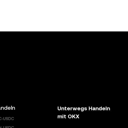
ndeln
Unterwegs Handeln
mit OKX
C-USDC
H-USDC