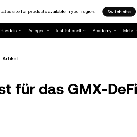
tates site for products available in your region.
Switch site
Handeln
Anlegen
Institutionell
Academy
Mehr
Artikel
st für das GMX-DeFi