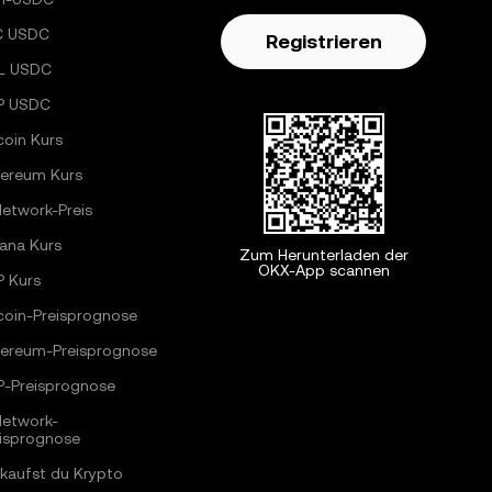
C USDC
Registrieren
L USDC
P USDC
coin Kurs
hereum Kurs
Network-Preis
ana Kurs
Zum Herunterladen der
OKX-App scannen
P Kurs
coin-Preisprognose
hereum-Preisprognose
P-Preisprognose
Network-
eisprognose
kaufst du Krypto