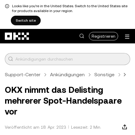
Looks like you're in the United States. Switch to the United States site
for products available in your region.
Switch site
Zum Hauptinhalt springen
Registrieren
Support-Center
Ankündigungen
Sonstige
Artik
OKX nimmt das Delisting
mehrerer Spot-Handelspaare
vor
Veröffentlicht am 18. Apr. 2023
Lesezeit: 2 Min.