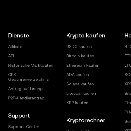
Dienste
Krypto kaufen
Ha
Affiliate
USDC kaufen
BT
API
Bitcoin kaufen
ET
Historische Marktdaten
Ethereum kaufen
LT
CEX
ADA kaufen
SO
Gebührenverzeichnis
Solana kaufen
XR
Antrag auf Listing
Litecoin kaufen
Bit
P2P-Händlerantrag
XRP kaufen
Et
Pi 
Support
Kryptorechner
Sol
Support-Center
XR