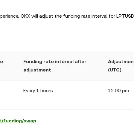
xperience, OKX will adjust the funding rate interval for LPTUS
re
Funding rate interval after
Adjustmen
adjustment
(UTC)
Every 1 hours
12:00 pm
t/funding/swap