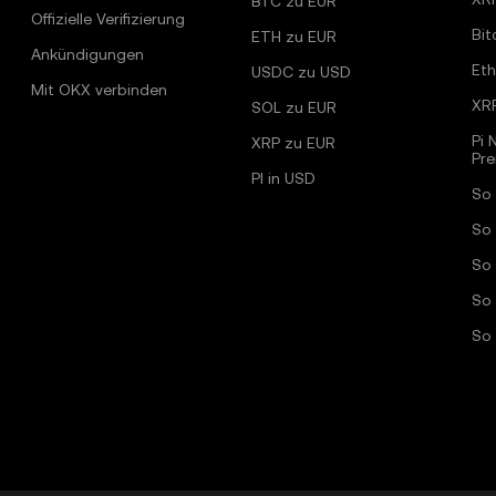
BTC zu EUR
Offizielle Verifizierung
Bit
ETH zu EUR
Ankündigungen
Et
USDC zu USD
Mit OKX verbinden
XR
SOL zu EUR
Pi 
XRP zu EUR
Pr
PI in USD
So 
So 
So
So 
So 