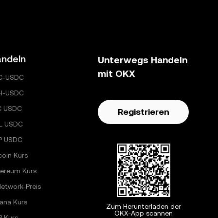
ndeln
Unterwegs Handeln
mit OKX
C-USDC
H-USDC
C USDC
Registrieren
L USDC
P USDC
coin Kurs
hereum Kurs
Network-Preis
ana Kurs
Zum Herunterladen der
OKX-App scannen
P Kurs