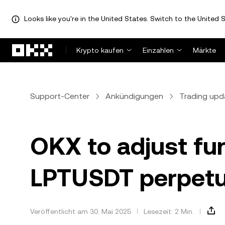
Looks like you're in the United States. Switch to the United S
Zum Hauptinhalt springen
Krypto kaufen
Einzahlen
Märkte
Support-Center
Ankündigungen
Trading upd
OKX to adjust fun
LPTUSDT perpetu
Veröffentlicht am 30. Mai 2025
Lesezeit: 2 Min.