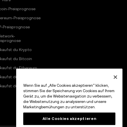
coin-Preisprognose
hereum-Preisprognose
P-Preisprognose
Network-
eisprognose
kaufst du Krypto
kaufst du Bitcoin
 kaufst du Ethereum
kaufst du Solana
Wenn Sie auf „Alle Cookies akzeptieren“ klicken,
kaufst du Pi Network
stimmen Sie der Speicherung von Cookies auf Ihrem
Gerät zu, um die Websitenavigation zu verbessern,
die Websitenutzung zu analysieren und unsere
Marketingbemühungen zu unterstützen.
Alle Cookies akzeptieren