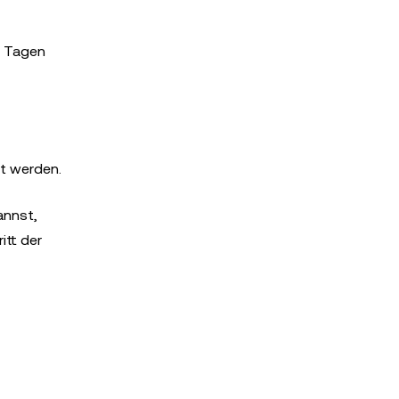
5 Tagen
lt werden.
annst,
itt der