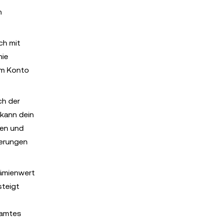
n
ch mit
mie
nem Konto
ch der
 kann dein
ten und
derungen
rämienwert
steigt
samtes