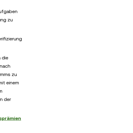
Aufgaben
ung zu
ifizierung
 die
 nach
ramms zu
mit einem
m
n der
sprämien