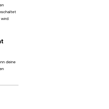
sen
eschaltet
wird.
ht
enn deine
nen