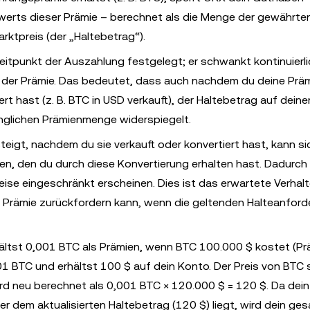
erts dieser Prämie – berechnet als die Menge der gewährte
rktpreis (der „Haltebetrag“).
eitpunkt der Auszahlung festgelegt; er schwankt kontinuierli
 der Prämie. Das bedeutet, dass auch nachdem du deine Prä
rt hast (z. B. BTC in USD verkauft), der Haltebetrag auf dei
ünglichen Prämienmenge widerspiegelt.
igt, nachdem du sie verkauft oder konvertiert hast, kann si
n, den du durch diese Konvertierung erhalten hast. Dadurch
se eingeschränkt erscheinen. Dies ist das erwartete Verhal
 die Prämie zurückfordern kann, wenn die geltenden Halteanfor
ltst 0,001 BTC als Prämien, wenn BTC 100.000 $ kostet (P
01 BTC und erhältst 100 $ auf dein Konto. Der Preis von BTC 
ird neu berechnet als 0,001 BTC × 120.000 $ = 120 $. Da dein
r dem aktualisierten Haltebetrag (120 $) liegt, wird dein ge