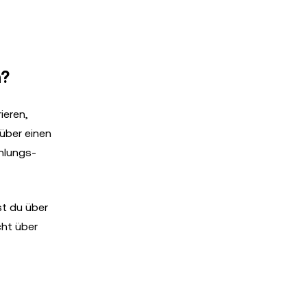
n?
ieren,
über einen
hlungs-
st du über
cht über