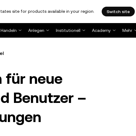
tates site for products available in your region.
Switch site
Handeln
Anlegen
Institutionell
Academy
Mehr
el
für neue
d Benutzer –
gungen