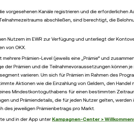
die vorgesehenen Kanäle registrieren und die erforderlichen 
Teilnahmezeitraums abschließen, sind berechtigt, die Belohn
n Nutzern im EWR zur Verfügung und unterliegt der Kontover
en von OKX.
ehrere Prämien-Level (jeweils eine „Prämie“ und zusammen
träge der Prämien und die Teilnahmevoraussetzungen können je
segment variieren. Um sich für Prämien im Rahmen des Prog
timmte Aktionen wie die Einzahlung von Geldern, den Handel 
eines Mindestkontoguthabens für einen bestimmten Zeitrau
en und Prämiendetails, die für jeden Nutzer gelten, werden i
ch des jeweiligen Prämienbetrags pro Markt.
ite und in der App unter
Kampagnen-Center > Willkommen