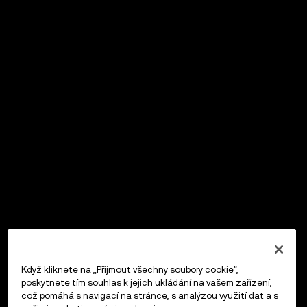
Když kliknete na „Přijmout všechny soubory cookie“,
poskytnete tím souhlas k jejich ukládání na vašem zařízení,
což pomáhá s navigací na stránce, s analýzou využití dat a s