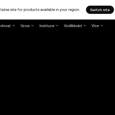
tates site for products available in your region.
Switch site
dovat
Grow
Instituce
Vzdělávání
Více