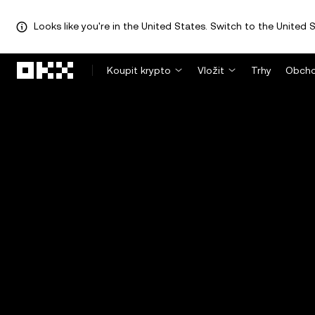
Looks like you're in the United States. Switch to the United S
Přeskočit na hlavní obsah
Koupit krypto
Vložit
Trhy
Obcho