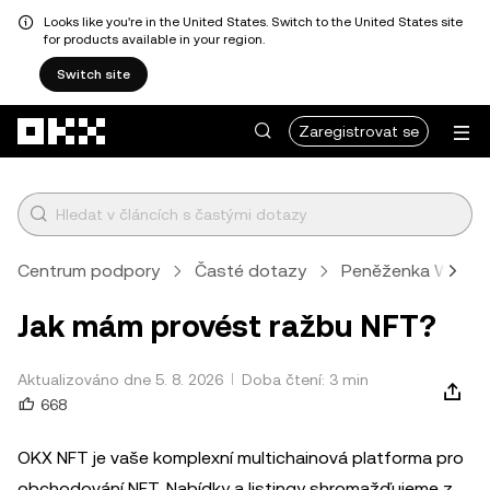
Looks like you're in the United States. Switch to the United States site
for products available in your region.
Switch site
Přeskočit na hlavní obsah
Zaregistrovat se
Centrum podpory
Časté dotazy
Peněženka Web3
Jak mám provést ražbu NFT?
Aktualizováno dne 5. 8. 2026
Doba čtení: 3 min
668
OKX NFT je vaše komplexní multichainová platforma pro
obchodování NFT. Nabídky a listingy shromažďujeme z