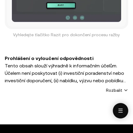
Vyhledejte tlačítko Razit pro dokončení procesu ražby
Prohlášení o vyloučení odpovědnosti
Tento obsah slouží výhradně k informačním účelům.
Účelem není poskytovat (i) investiční poradenství nebo
investiční doporučení, (ii) nabídku, výzvu nebo pobídku
k nákupu, prodeji či držbě digitálních aktiv ani (iii)
Rozbalit
finanční, účetní, právní nebo daňové poradenství.
S digitálními aktivy, včetně stablecoinů a NFT, se váže
vysoká míra rizika, podléhají volatilitě trhu a mohou
ztratit svou hodnotu. S otázkami, zda je pro vás
obchodování nebo držení digitálních aktiv vhodné, se
prosím poraďte se svým právním/daňovým/investičním