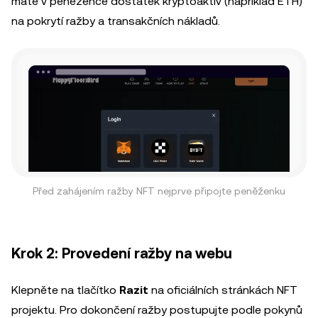
máte v peněžence dostatek kryptoaktiv (například ETH)
na pokrytí ražby a transakčních nákladů.
Před zahájením ražby NFT nejprve připojte peněženku
Krok 2: Provedení ražby na webu
Klepněte na tlačítko
Razit
na oficiálních stránkách NFT
projektu. Pro dokončení ražby postupujte podle pokynů