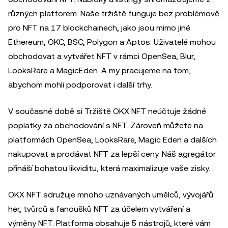
různých platforem. Naše tržiště funguje bez problémově
pro NFT na 17 blockchainech, jako jsou mimo jiné
Ethereum, OKC, BSC, Polygon a Aptos. Uživatelé mohou
obchodovat a vytvářet NFT v rámci OpenSea, Blur,
LooksRare a MagicEden. A my pracujeme na tom,
abychom mohli podporovat i další trhy.
V současné době si Tržiště OKX NFT neúčtuje žádné
poplatky za obchodování s NFT. Zároveň můžete na
platformách OpenSea, LooksRare, Magic Eden a dalších
nakupovat a prodávat NFT za lepší ceny. Náš agregátor
přináší bohatou likviditu, která maximalizuje vaše zisky.
OKX NFT sdružuje mnoho uznávaných umělců, vývojářů
her, tvůrců a fanoušků NFT za účelem vytváření a
výměny NFT. Platforma obsahuje 5 nástrojů, které vám