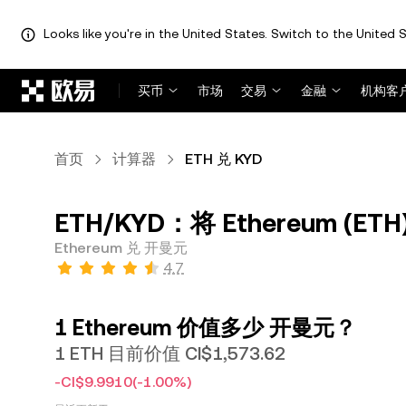
Looks like you're in the United States. Switch to the United S
跳转至主要内容
买币
市场
交易
金融
机构客
首页
计算器
ETH 兑 KYD
ETH/KYD：将 Ethereum (ET
Ethereum 兑 开曼元
4.7
1 Ethereum 价值多少 开曼元？
1 ETH 目前价值 CI$1,573.62
-CI$9.9910
(-1.00%)