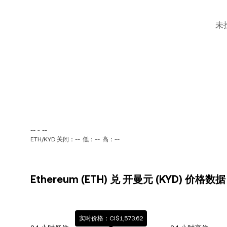
未
-- ~ --
ETH/KYD 关闭：--
低：--
高：--
Ethereum (ETH) 兑 开曼元 (KYD) 价格数据
实时价格：CI$1,573.62