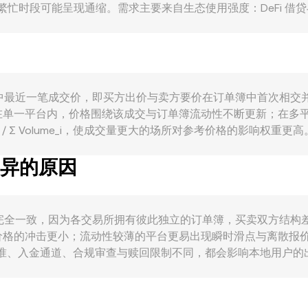
段可能呈现通缩。需求主要来自生态使用强度：DeFi 借贷与交易、
的支付与持有。宏观层面，ETH 通常与 BTC 的方向高度相关，
化，会通过“美元—KYD”的稳定性与本地资金可得性间接影响 ETH/
 ETH ETF 的审批进展、对质押服务的合规要求，以及欧洲 M
合约的资金费率正负变化会驱动套保与基差交易，期权到期与未
在短期内改变市场流动性与买卖盘结构，从而对 ETH/KYD 的 co
核心来源于撮合交易中最近一笔成交价，即买方出价与卖方要价在订单簿中
在单一平台内，价格围绕该成交与订单簿流动性不断更新；在多
olume_i) / Σ Volume_i，使成交量更大的场所对参考价格的影响
，KYD 数量 = ETH 数量 × R；反向换算时，ETH 数量 = KYD 
差异的原因
遵循 x × y = k，不变乘积决定了当前价格约为 y/x（以
ert 等聚合与报价机制会综合订单簿成交、跨所 VWAP 与必要的流动
te 可能并不完全一致，因为各交易所拥有彼此独立的订单簿，买卖双方结构
格的冲击更小；流动性较薄的平台更易出现瞬时滑点与离散报价
标准、入金通道、合规审查与赎回限制不同，都会影响本地用户的出价
当 USDT 相对 USD 存在微小溢折价，或银行端对 USD 与 
rate。跨所套利有助于收敛价格，但在链上拥堵、提现限速、法币清算