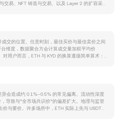
NFT 铸造与交易、以及 Layer 2 的扩容采用
整体加密市场风险偏好转变会主导短期波动；KYD 历史
KYD 的 conversion rate。监管事件方
iCA 等规则落地，都会改变合规资金的进入与退出节
平仓量分布常在关键行权价附近加剧波动；链上与中
nversion rate 形成扰动。
首次相交并成交的位置。任意时刻，最佳买价与最佳卖价之间
平台维度，数据聚合方会计算成交量加权平均价
权重更高。对用户而言，ETH 与 KYD 的换算遵循简单算术：
数量 / R。在许多场景下，ETH 的深度还来自去中心化交易所
池内两种资产的储备量衡量），大额交易会通过滑点改变
性路由，给出当前的 ETH/KYD conversion
差异会造成约 0.1%–0.5% 的常见偏离。流动性深度
，导致与“全市场共识价”的偏差扩大。地理与监管
与要价。许多场所中，ETH 实际上先与 USDT
KYD 的转换存在时延与费用结构差异时，这些基差会间接
时间差或费用较高时，套利效率下降，价格偏差可能在短期