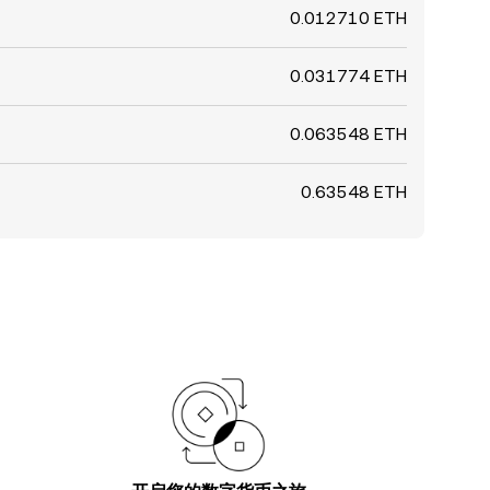
0.012710 ETH
0.031774 ETH
0.063548 ETH
0.63548 ETH