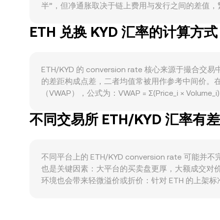
半”，但净通胀取决于链上费用与发行之间的差值，繁忙时
都会提升对“gas”的实际需求，从而支撑对 ETH 
ETH 兑换 KYD 汇率的计算方式
上与美元保持稳定锚定，因此美元强弱、利率与全球流动性变
面，美国对 ETH 是否属于证券的界定、现货或期货型
奏，引发两边报价的快速调整。技术维度上，永续
心化交易所的大额地址（鲸鱼）调仓、跨链与跨所转账，也会
ETH/KYD 的 conversion rate 
的差距构成点差，二者均值常被用作参考中间价。
（VWAP），公式为：VWAP = Σ(Price_i × V
若 conversion rate 为 R，则以 ETH 计价时
不同交易所 ETH/KYD 汇率有
（DEX）：在恒定乘积做市商（AMM）模型中，资金池
池子储备比，从而即时影响链上报价。最终，OKX Conv
rate。
不同平台上的 ETH/KYD conversion ra
也是关键因素：大平台的买卖盘更厚，大额成交对价
环境也会带来轻微溢价或折价：针对 ETH 的上架
或 USD 形成主定价，再通过法币通道映射到 KYD；
反映到最终的 ETH/KYD conversion 
内持续。