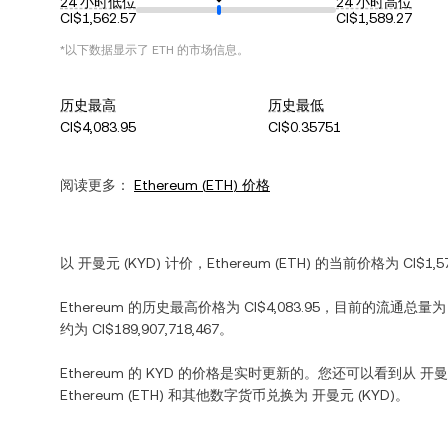
24 小时低位
24 小时高位
CI$1,562.57
CI$1,589.27
*以下数据显示了
ETH
的市场信息。
历史最高
历史最低
CI$4,083.95
CI$0.35751
阅读更多：
Ethereum
(
ETH
) 价格
以
开曼元
(
KYD
) 计价，
Ethereum
(
ETH
) 的当前价格为
CI$1,5
Ethereum
的历史最高价格为
CI$4,083.95
，目前的流通总量
约为
CI$189,907,718,467
。
Ethereum
的
KYD
的价格是实时更新的。您还可以看到从
开曼
Ethereum
(
ETH
) 和其他数字货币兑换为
开曼元
(
KYD
)。