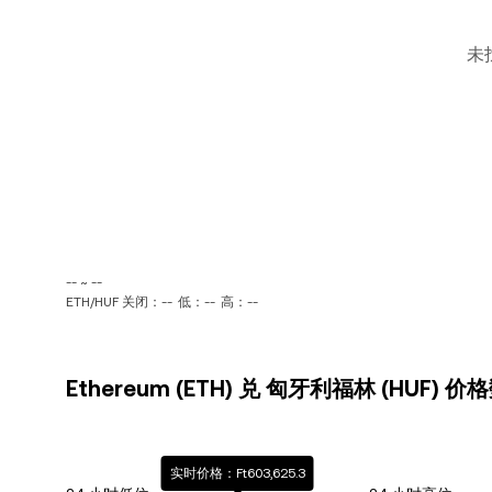
未
-- ~ --
ETH/HUF 关闭：--
低：--
高：--
Ethereum (ETH) 兑 匈牙利福林 (HUF) 价
实时价格：Ft603,625.3