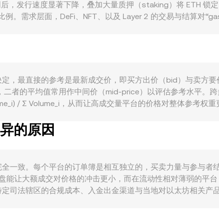
后，发行速度显著下降，叠加大量质押（staking）将 ETH
求层面，DeFi、NFT、以及 Layer 2 的交易与结算对“g
关联上，ETH 往往与 BTC 的方向高度相关，整体加密市场情
onversion rate。监管动态方面，美国对 ETH 属性的界定、
调整。技术层面，永续合约的资金费率变化、期权到期造成的仓
sion rate 的波动。
撮合市场中由供需决定，最直接的参考是最新成交价，即买方出价（bid）
，二者的平均值常用作中间价（mid-price）以评估参考水
 Volume_i) / Σ Volume_i，从而让高成交量平台的价格对整体
量 × conversion rate，而 ETH 数量 = HUF 数值 / conve
差异的原因
 的恒定乘积模型，其中价格可视为 y/x；当资金在池子两侧不平衡
 rate 并不完全一致。每个平台的订单簿是相互独立的，买卖力量与参
买卖盘能让大额成交对价格的冲击更小，而在流动性相对薄弱的平
司法辖区的合规成本、入金出金渠道与当地对以太坊相关产品的政
USDT 相对法币存在轻微的溢价或折价，这一“基差”会传导到最终的 ETH
续费、资金转移时间与合规约束，这种稳定效应并不总能即时消