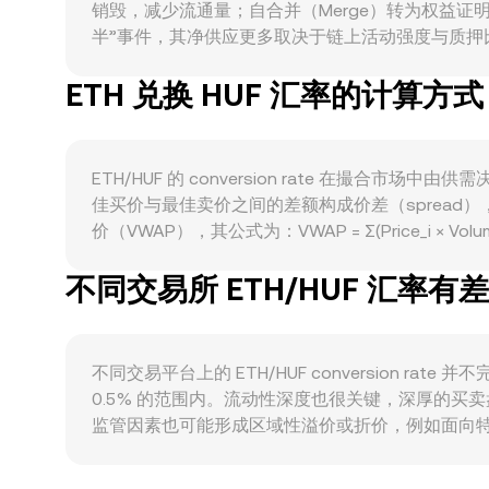
销毁，减少流通量；自合并（Merge）转为权益证明
半”事件，其净供应更多取决于链上活动强度与质押比例。需
户活跃度上升通常与更强的链上费用与销毁相伴。宏观
ETH 兑换 HUF 汇率的计算方式
与区域风险偏好也会通过资金流向影响 ETH/HUF 的 c
落地与交易平台合规要求，均可能引发定价的快速
流入或净流出，都会在短周期内增加 ETH/HUF conver
ETH/HUF 的 conversion rate 在
佳买价与最佳卖价之间的差额构成价差（spread）
价（VWAP），其公式为：VWAP = Σ(Price_i ×
conversion rate 为基准，则 HUF 数值 = ETH 数
不同交易所 ETH/HUF 汇率有
于自动做市商（AMM）的定价遵循 x × y = k
ETH/HUF conversion rate。
不同交易平台上的 ETH/HUF conversion
0.5% 的范围内。流动性深度也很关键，深厚的
监管因素也可能形成区域性溢价或折价，例如面向特定
平台上 ETH 先与 USDT 计价，再换算为 HUF，若 
常能在价格偏离过大时提供均衡力量，但受限于手