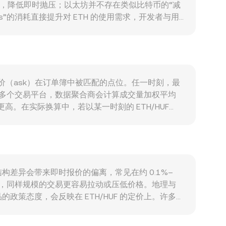
 锁定，降低即时抛压；以太坊并不存在类似比特币的“减
as”的消耗直接提升对 ETH 的使用需求，开发者与用
绪会主导短期波动；同时，HUF 的强弱、匈牙利利率
现货或期货型以太坊 ETF 的审批进展、欧盟 MiCA 框架
位重定价、以及链上与交易所的大额地址（鲸鱼）净
与卖方要价（ask）在订单簿中被匹配的点位。任一时刻，最
平。跨多个交易平台，数据聚合商会计算成交量加权平均
参考权重更高。在实际换算中，若以某一时刻的 ETH/HUF
rsion rate。由于 ETH 在去中心化交易所具有显著的流动性，基
时，交易会推动价格沿曲线移动，从而影响当下的
与者结构差异会带来即时报价的偏离，常见在约 0.1%–
台，同样规模的交易更容易拉动或压低价格。地理与
策态度，会反映在 ETH/HUF 的定价上。许多
/HUF conversion rate。跨平台的套利交易通
除所有差异。