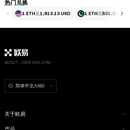
ִִִִִִִִִִִִִִִִִִִִִִִִִִִִִִִִִִִִִִִִִִִִִִִִ热门兑换
1 ETH
兑
1,913.13 USD
1 ETH
兑
531,371.86
©2017 - 2026 OKX.COM
简体中文/USD
关于欧易
产品