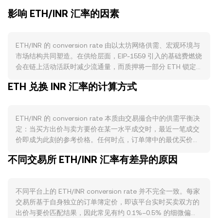
影响 ETH/INR 汇率的因素
ETH/INR 的 conversion rate 由以太坊网络供需、宏观环境与
市场结构共同塑造。在供给层面，EIP-1559 引入的基础费燃烧
会在链上活动活跃时减少流通量，而质押将一部分 ETH 锁定
在验证者合约中，降低可流通抛压；与比特币不同，ETH 没有
ETH 兑换 INR 汇率的计算方式
“减半”事件，其净发行更多取决于网络手续费与验证者收益动
态。需求方面，DeFi、NFT、以及 Layer 2 扩容的活跃度直接
影响对 ETH 作为“Gas”的使用需求，链上交易、合约部署与跨
ETH/INR 的 conversion rate 本质由交易撮合中的供需平衡决
链桥流量增长通常提升对 ETH 的消耗与持有意愿。宏观与相
定：当买方出价与卖方要价在某一水平成交时，最近一笔成交
关性层面，ETH 通常与 BTC 的方向高度相关，广义加密市场
价即成为此刻的参考价格。任何时点，订单簿中的最优买价
的风险偏好变化会短期主导走势；同时，INR 的强弱、印度通
（最高出价）与最优卖价（最低要价）之间构成价差，而两者
胀与利率环境、全球美元流动性都会通过资金偏好与跨境定价
不同交易所 ETH/INR 汇率有差异的原因
均值可作为中间价参考。在多家平台之间，数据聚合方常计算
传导到 ETH/INR。监管事件亦会带来突发性影响，例如美国对
成交量加权平均价（VWAP），公式为：VWAP = Σ(Price_i ×
以太坊现货 ETF 的审批进展、对 ETH 是否为证券的表述，印
Volume_i) / Σ Volume_i，其中成交量更大的平台对结果影响
度境内关于加密税收与合规要求的更新、法定入金渠道变化，
不同平台上的 ETH/INR conversion rate 并不完全一致。每家
更大。简单换算上，若以 rate 表示 ETH/INR conversion
都可能改变本地需求与定价。技术因素方面，合约市场的资金
交易所基于自身独立的订单簿定价，即该平台实时买卖双方的
rate，则 INR 值 = ETH 数量 × rate，反之 ETH 数量 = INR 值 /
费率正负与大小、季度与月度期权到期集中点位、现货与永续
出价与要价匹配结果，因此常见有约 0.1%–0.5% 的细微偏
rate。在以太坊拥有大量去中心化流动性的场景下，自动做市
基差、以及链上与场内“大户”地址的流向，都会在短期内增加