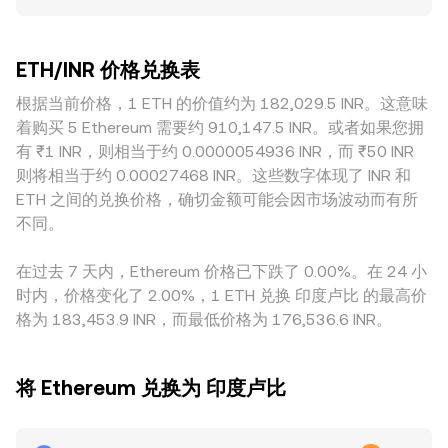
差；在极端波动或流动性分层时，偏差可能放大。订单簿深度
商（AMM）通过恒定乘积公式 x × y = k 维持池内两资产平
ETH/INR conversion rate 的波动。
越充足的大型平台，单笔大额交易对价格的冲击越小；而流动
衡，其中 x、y 为池内两侧资产储备，瞬时价格可近似为 y/x；
性较浅的平台更容易出现滑点与短时脱锚。地域与监管差异也
当交易推动储备比变化时，池内价格随之滑动，再通过套利与
ETH/INR 价格兑换表
会带来定价溢价或折价，例如本地法币入金渠道的顺畅程度、
跨市场交易与中心化报价趋同。这些机制共同构成 ETH/INR
税费与合规成本、以及对交易者的身份与报告要求，都会影响
根据当前价格，1 ETH 的价值约为 182,029.5 INR。这意味
conversion rate 的发现与传导。
对 ETH 的即时需求与到岸成本，从而反映到 ETH/INR。另有
着购买 5 Ethereum 需要约 910,147.5 INR。或者如果您拥
一层是 USDT 基差的传导：很多场景下 ETH 先在全球对
有 ₹1 INR，则相当于约 0.0000054936 INR，而 ₹50 INR
USDT 定价，再通过 USDT/INR 的成交价间接换算到
则将相当于约 0.00027468 INR。这些数字体现了 INR 和
ETH/INR，若 USDT 相对 INR 有轻微溢价或折价，会叠加到最
ETH 之间的兑换价格，确切金额可能会因市场波动而有所
终报价。套利参与者会在不同平台间买低卖高，推动价格回
不同。
归，但受限于手续费、提现与入金速度、合规约束和风险溢
价，价格并不会时刻完全一致。
在过去 7 天内，Ethereum 价格已下跌了 0.00%。在 24 小
时内，价格变化了 2.00%，1 ETH 兑换 印度卢比 的最高价
格为 183,453.9 INR，而最低价格为 176,536.6 INR。
将 Ethereum 兑换为 印度卢比