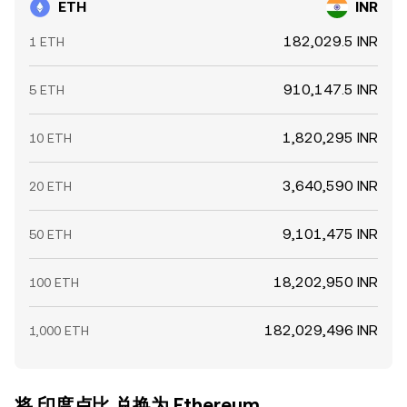
ETH
INR
182,029.5 INR
1 ETH
910,147.5 INR
5 ETH
1,820,295 INR
10 ETH
3,640,590 INR
20 ETH
9,101,475 INR
50 ETH
18,202,950 INR
100 ETH
182,029,496 INR
1,000 ETH
将 印度卢比 兑换为 Ethereum