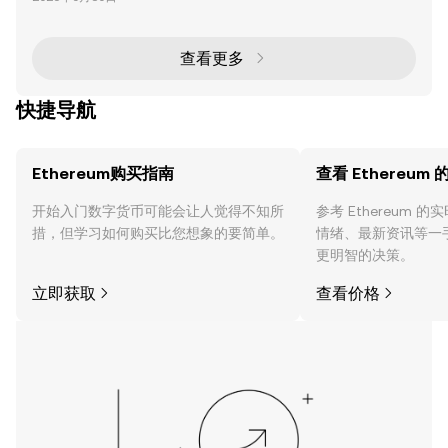
（dApps）和智能合约的发展。然而，随着生态系统的
扩展，诸如可扩展性、碎片化以及用户体验等挑战变得
愈发明显。 Anoma 作为一个去中心化操作系统，提出
了一种革命性的以意图为中心的模型，旨在解决这些问
查看更多
题并重新定义区块链交互方式。本文将深入探讨Anom
a与Ethereum的比较、其独特功能
快捷导航
Ethereum购买指南
查看 Ethereum
开始入门数字货币可能会让人觉得不知所
参考 Ethereum 
措，但学习如何购买比您想象的要简单。
情绪、最新资讯等一
更明智的决策。
立即获取
查看价格