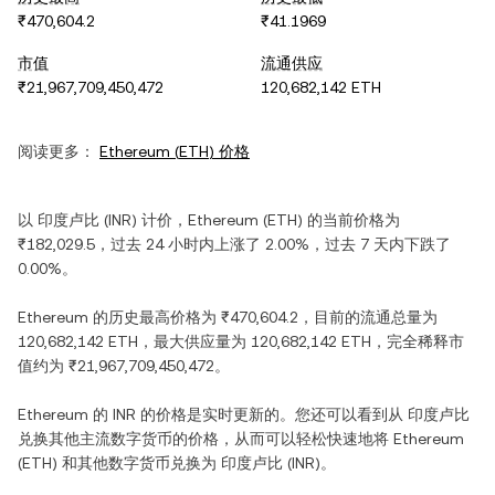
₹470,604.2
₹41.1969
市值
流通供应
₹21,967,709,450,472
120,682,142 ETH
阅读更多：
Ethereum
(
ETH
) 价格
以
印度卢比
(
INR
) 计价，
Ethereum
(
ETH
) 的当前价格为
₹182,029.5
，过去 24 小时内
上涨
了
2.00%
，过去 7 天内
下跌
了
0.00%
。
Ethereum
的历史最高价格为
₹470,604.2
，目前的流通总量为
120,682,142 ETH
，最大供应量为
120,682,142 ETH
，完全稀释市
值约为
₹21,967,709,450,472
。
Ethereum
的
INR
的价格是实时更新的。您还可以看到从
印度卢比
兑换其他主流数字货币的价格，从而可以轻松快速地将
Ethereum
(
ETH
) 和其他数字货币兑换为
印度卢比
(
INR
)。