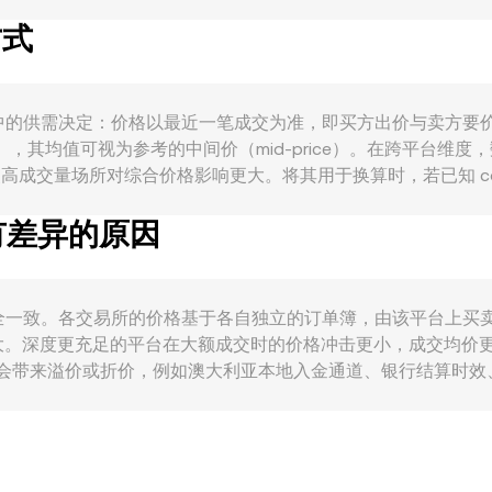
 计价的成交意愿。宏观联动上，广义加密市场通常对比特币方向高度
方式
宗商品价格、澳大利亚经济数据、国际利差和美元周期影响，这些因素
道和税务合规的政策调整，会改变以 AUD 入金至加密市场的
A 的 AUD 报价。技术层面，永续合约的资金费率、期权到期集
T 或 MANA/USD 为主，则这些变动先影响美元或 USDT 计价
 本质上由交易撮合中的供需决定：价格以最近一笔成交为准，即买方出价
ad），其均值可视为参考的中间价（mid-price）。在跨平台
Σ Volume_i，使高成交量场所对综合价格影响更大。将其用于换算时，若已知 co
量 / rate。实际成交还受订单簿深度影响，大额市价单可能沿着卖盘
率有差异的原因
通常先参考这些市场的价格，再结合 AUD/USDT 或 AUD/USD 
MM）会通过恒定乘积模型 x × y = k 定价，池内价格可由 pr
ate 并不完全一致。各交易所的价格基于各自独立的订单簿，由该平台上买
大。深度更充足的平台在大额成交时的价格冲击更小，成交均价
素也会带来溢价或折价，例如澳大利亚本地入金通道、银行结算时
景下，AUD/MANA 的报价实际受到 USDT 基差的间接影响：
UD 的轻微溢价或折价会传导至 AUD/MANA。跨所套利有助于收
异。