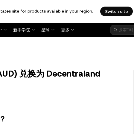
tates site for products available in your region.
Switch site
户
新手学院
星球
更多
D) 兑换为 Decentraland
d？