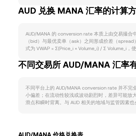
会提高对 MANA 的实际需求，从而影响以 AUD
AUD 兑换 MANA 汇率的计算
MANA 的估值常随之波动，而 AUD 本身也受大
面，澳大利亚境内对加密托管、交易平台许可、银行通
批准的进展，也会通过流动性与情绪传导影响 MAN
仓，都会引发短期波动；若主流流动性仍以 MANA/USD
AUD/MANA 的 conversion rate
AUD/MANA 的 conversion rate。
（bid）与最优卖单（ask）之间形成价差（spre
式为 VWAP = Σ(Price_i × Volume_i) / 
金额 × rate，而 AUD 金额 = MANA 数
不同交易所 AUD/MANA 汇
MANA/USDT 或 MANA/USD 市场形成，则平台
定币或代币化 AUD 的去中心化流动性池，自动做市商（A
会对平台参考价格产生边际影响。
不同平台上的 AUD/MANA conversion r
小偏差；在流动性较浅或波动剧烈时，差异可能放
滑点和瞬时背离。与 AUD 相关的地域与监管因
异，都可能影响以 AUD 报价的成交意愿与成本。许多场
AUD/USDT 的价格折算，则 USDT 相对 A
套利并非即时且并不总是完全消除平台间的价格差
AUD/MANA 价格兑换表