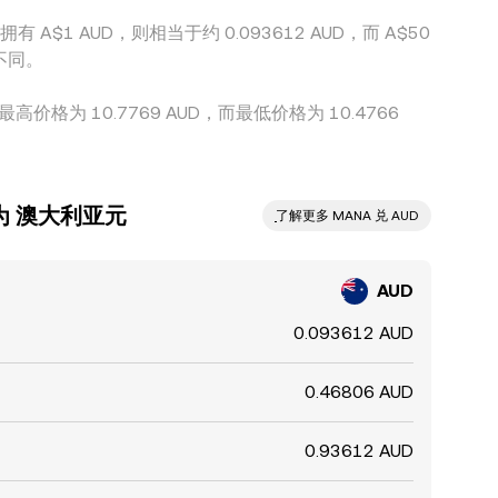
拥有 A$1 AUD，则相当于约 0.093612 AUD，而 A$50
不同。
最高价格为 10.7769 AUD，而最低价格为 10.4766
兑换为 澳大利亚元
ִִִִִִִִִִִִִִִִִִִִִִִִִִִִִִִִִִִִִִִִִִִִִִִ了解更多 MANA 兑 AUD
AUD
0.093612 AUD
0.46806 AUD
0.93612 AUD