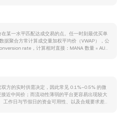
敏感；当 BTC 波动放大或整体风险偏好变化时，
叠加会反映到 AUD/MANA 的短期路径。监管方
成本与速度；海外对代币分类、交易所审查或 ETF
中日、跨所大额地址（“鲸鱼”）的现货与衍生品调
，再通过 AUD 与美元或 USDT 的价格关系折算进
与卖方要价在某一水平匹配达成交易的点。任一时刻最优买单
维度，数据聚合方常计算成交量加权平均价（VWAP），公
nversion rate，计算相对直接：MANA 数量 = AUD
或买盘滑动，导致成交均价偏离中间价；若流动性主要在
的实时价格关系推导 AUD/MANA。若存在以澳元计价的稳
ice = y/x 近似表示，这些链上池子的深度与滑点也
卖双方的实时供需决定，因此常见 0.1%–0.5% 的微
更接近中间价；而流动性薄弱的平台更容易出现较大
效、工作日与节假日的资金可用性、以及合规要求差
若主流价格形成在 MANA/USDT 市场，而平台通过
敛价差，但受制于转账时间、手续费、合规审查与风险波动，