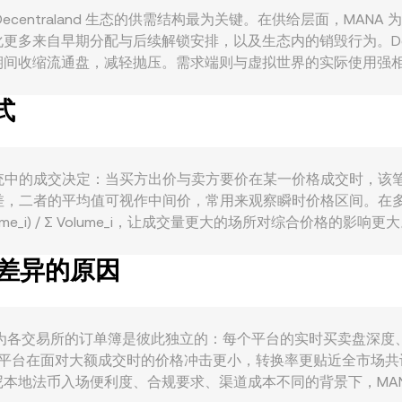
ecentraland 生态的供需结构最为关键。在供给层面，MANA 
来自早期分配与后续解锁安排，以及生态内的销毁行为。Decentr
缩流通盘，减轻抛压。需求端则与虚拟世界的实际使用强相关：用户在 
都需要 MANA 支付，从而在生态活跃、内容供给增加、品牌
式
 的成交活跃度与试探性买盘。宏观方面，MANA 与比特币的整
好影响，从而在以 IDR 计价时改变名义价格。合规层面，针对加
对代币交易的规范，都会改变渠道可得性与资金参与度，引发转换
额地址（“鲸鱼”）集中入场或出场，都会造成短期流动性与深度的
撮合系统中的成交决定：当买方出价与卖方要价在某一价格成交时，
成价差，二者的平均值可视作中间价，常用来观察瞬时价格区间。
× Volume_i) / Σ Volume_i，让成交量更大的场所对综合价格的
ANA 数量 × R；反之，MANA 数量 = IDR 数量 ÷ R。除了
有差异的原因
k 来维持池中两种资产的乘积不变，其中 x、y 分别代表池中两种资产
，会直接映射到链上报价，并通过做市与套利传导至中心化平台的 M
，因为各交易所的订单簿是彼此独立的：每个平台的实时买卖盘深度
好的平台在面对大额成交时的价格冲击更小，转换率更贴近全市场
地法币入场便利度、合规要求、渠道成本不同的背景下，MANA