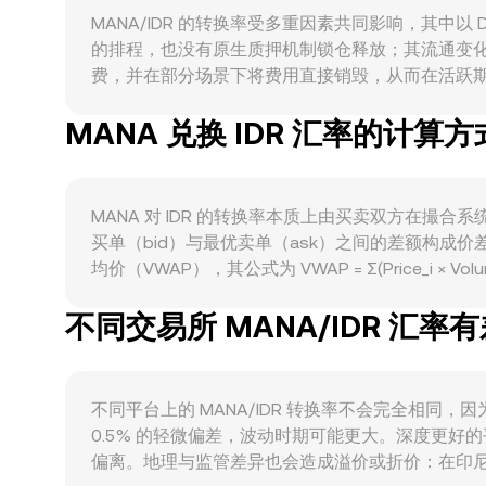
MANA/IDR 的转换率受多重因素共同影响，其中以 D
的排程，也没有原生质押机制锁仓释放；其流通变化更多
费，并在部分场景下将费用直接销毁，从而在活跃期间收
造可穿戴物品、注册名称、参加活动和开展创作经济，
MANA 兑换 IDR 汇率的计算方
“元宇宙”主题的热度周期，往往会传导至 MANA
（IDR）的强弱受美元走势、印尼利率政策与风险偏
度、以及印尼本地监管机构（如 Bappebti）
仓、少量但存在的期权到期效应、以及链上与所内的大
MANA 对 IDR 的转换率本质上由买卖双方在
波动。
买单（bid）与最优卖单（ask）之间的差额构
均价（VWAP），其公式为 VWAP = Σ(Price_i 
R，则以 IDR 计价的价值可表示为：IDR 数量 = M
不同交易所 MANA/IDR 汇率
自动做市商（AMM）使用恒定乘积机制 x × y = 
与另一资产（例如 ETH 或稳定币）的相对储备变化
不同平台上的 MANA/IDR 转换率不会完全相同
0.5% 的轻微偏差，波动时期可能更大。深度更
偏离。地理与监管差异也会造成溢价或折价：在印尼本