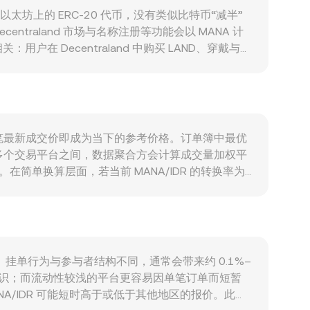
为以太坊上的 ERC‑20 代币，没有类似比特币“减半”
aland 市场与名称注册等功能会以 MANA 计
Decentraland 中购买 LAND、穿戴与铸
合作或大型活动期间推升代币需求。此外，NFT 与
体相关性使其在大盘波动中同涨同跌较为常见；而印尼盾
密资产与 NFT 的监管更新、对元宇宙应用的政策态
率波动。技术层面，合约市场的永续合约资金费率与换
变化，叠加现货情绪，放大 MANA/IDR 的短期
该笔最新成交价即成为当下的参考价格。订单簿中最优
在多个交易平台之间，数据聚合方会计算成交量加权平
影响更大。在简单换算层面，若当前 MANA/IDR 的转换率为
订单簿撮合，MANA 在去中心化交易平台上也有一定流动性，
的储备量，瞬时价格近似为 y/x。AMM 池中 MANA
ANA/IDR 转换率。
、挂单行为与参与者结构不同，通常会带来约 0.1%–
共识；而流动性较浅的平台更容易因单笔订单而短暂
/IDR 可能短时高于或低于其他地区的报价。此