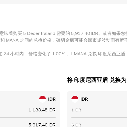
A/USDT，再映射到 IDR”的定价链条，如果 USDT 在本地对 I
上收敛价差，但受限于手续费、提现与入金时间、法币渠道速度以及
着购买 5 Decentraland 需要约 5,917.40 IDR。或者如果您拥
了 IDR 和 MANA 之间的兑换价格，确切金额可能会因市场波动而有所
。在 24 小时内，价格变化了 1.00%，1 MANA 兑换 印度尼西亚盾 的
将 印度尼西亚盾 兑换为 De
IDR
IDR
1,183.48 IDR
1 IDR
5,917.40 IDR
5 IDR