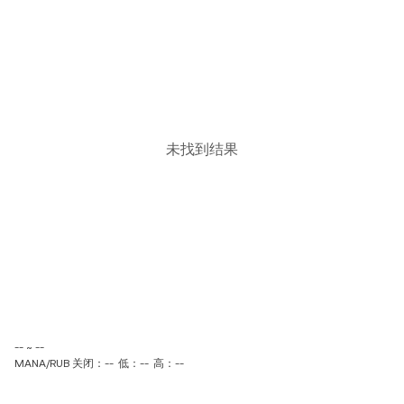
未找到结果
-- ~ --
MANA/RUB 关闭：--
低：--
高：--