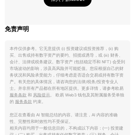
免责声明
本件仅供参考。它无意提供 (i) 投资建议或投资推荐，(ii) 购
买、出售或持有数字资产的要约、招揽或诱导，或 (iii) 财务、
会计、法律或税务建议。数字资产 (包括稳定币和 NFT) 会受到
市场波动的影响，涉及高风险并可能贬值。您应根据自己的财
务状况和风险承受能力，仔细考虑是否适合交易或持有数字资
产。有关您的具体情况，请咨询您的法律/税务/投资专业人
士。并非所有产品都在所有地区提供。更多详情，请参考欧易
服务条款
和
风险提示
。 欧易 Web3 钱包及其附属服务受单独
的
服务条款
约束。
您正在查看由 AI 智能总结的内容。请注意，AI 内容的准确
性、完整性和时效性均不受保证。
相关内容均用于一般信息目的，不构成以下内容：(一) 投资建
议；(二) 购买、出售或持有任何数字资产；(三) 财务、会计、