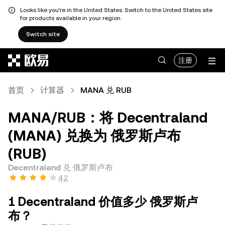
Looks like you're in the United States. Switch to the United States site
for products available in your region.
Switch site
跳转至主要内容
注册
首页
计算器
MANA 兑 RUB
MANA/RUB：将 Decentraland
(MANA) 兑换为 俄罗斯卢布
(RUB)
Decentraland 兑 俄罗斯卢布
4.2
1 Decentraland 价值多少 俄罗斯卢
布？