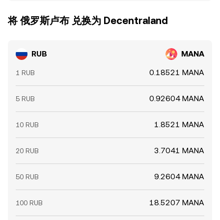
将 俄罗斯卢布 兑换为 Decentraland
RUB
MANA
0.18521 MANA
1 RUB
0.92604 MANA
5 RUB
1.8521 MANA
10 RUB
3.7041 MANA
20 RUB
9.2604 MANA
50 RUB
18.5207 MANA
100 RUB