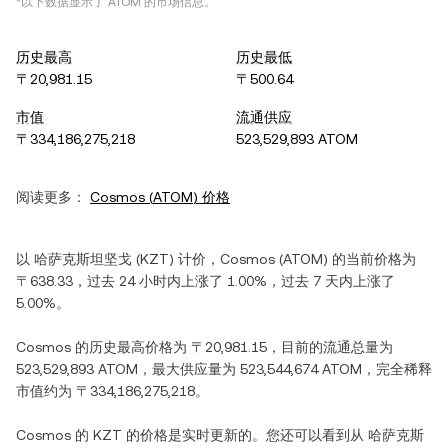
*以下数据显示了
ATOM
的市场信息。
历史最高
历史最低
〒20,981.15
〒500.64
市值
流通供应
〒334,186,275,218
523,529,893 ATOM
阅读更多：
Cosmos
(
ATOM
) 价格
以
哈萨克斯坦坚戈
(
KZT
) 计价，
Cosmos
(
ATOM
) 的当前价格为
〒638.33
，过去 24 小时内
上涨
了
1.00%
，过去 7 天内
上涨
了
5.00%
。
Cosmos
的历史最高价格为
〒20,981.15
，目前的流通总量为
523,529,893 ATOM
，最大供应量为
523,544,674 ATOM
，完全稀释
市值约为
〒334,186,275,218
。
Cosmos
的
KZT
的价格是实时更新的。您还可以看到从
哈萨克斯