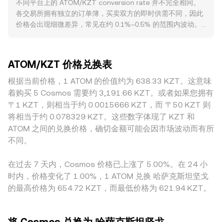
不同平台上的 ATOM/KZT conversion rate 并不完全相同。
conversion rate，KZT 数值可以用 KZT Value = ATOM
rate。监管层面，美国与欧洲对质押业务、代币分类与托管合
各交易所拥有独立的订单簿，买卖双方的即时供需不同，因此
Amount × rate 计算，反之 ATOM 数量可用 ATOM Amount
规的动向，或哈萨克斯坦本地对法币出入金与牌照要求的调
价格会出现细微差异，常见在约 0.1%–0.5% 的范围内波动。
= KZT Value / rate 得出。在流动性来自去中心化交易平台的
整，均可能改变流动性与定价预期，从而影响 ATOM/KZT 的
流动性深度越高的大型平台，单笔大额成交对价格的影响越
场景（例如 Cosmos 生态的 DEX，如 Osmosis）中，自动做
定价。技术层面，永续合约资金费率的多空失衡、期权到期集
小；相反，流动性较浅的平台更容易在大单或密集成交时出现
市商采用恒定乘积做市公式 x × y = k，其中价格近似为 y/x；
中带来的Gamma波动（若相关市场活跃）、大型地址的链上
偏离。此外，地理分布与合规环境也会造成差异：对于
当池中 ATOM 与定价资产（常见为稳定币或跨链资产）的相对
调仓与集中解押、以及跨所资金流向，都会在短期内放大波动
ATOM/KZT 价格兑换表
ATOM，部分地区对法币出入金、牌照或加密交易的规定不
余额变化时，池内价格随之调整，进而影响聚合后的
并扰动 conversion rate。
同，可能导致 KZT 通道的可得性与成本各异，从而在本地化
根据当前价格，1 ATOM 的价值约为 638.33 KZT。这意味
ATOM/KZT conversion rate。需要注意的是，较大的市价单
市场形成轻微溢价或折价。许多平台上的 ATOM/KZT 报价还
会跨越多个挂单档位，因而最终成交均价可能与中间价存在偏
着购买 5 Cosmos 需要约 3,191.66 KZT。或者如果您拥有
会间接受到 USDT 基差的影响：当主流交易路径是
差，体现为冲击成本。
〒1 KZT，则相当于约 0.0015666 KZT，而 〒50 KZT 则
ATOM/USDT 与 USDT/KZT 的组合时，USDT 相对 KZT 的轻
将相当于约 0.078329 KZT。这些数字体现了 KZT 和
微溢价或折价会传导进最终的 ATOM/KZT 报价。跨平台的套
ATOM 之间的兑换价格，确切金额可能会因市场波动而有所
利交易可以在一定程度上收敛这些差异，但受限于资金成本、
不同。
通道速度与合规限制，价差并不会被完全消除，因此短时间内
的 conversion rate 差异仍可能存在。
在过去 7 天内，Cosmos 价格已上涨了 5.00%。在 24 小
时内，价格变化了 1.00%，1 ATOM 兑换 哈萨克斯坦坚戈
的最高价格为 654.72 KZT，而最低价格为 621.94 KZT。