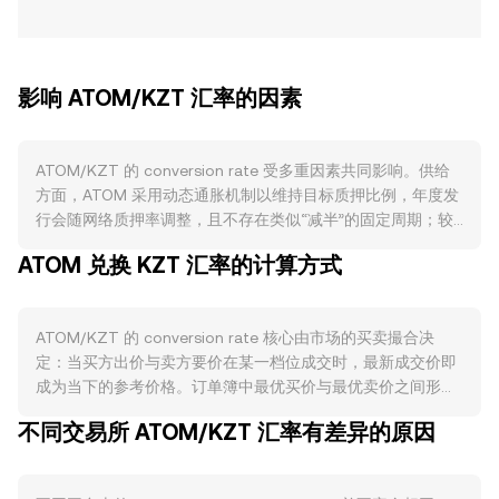
影响 ATOM/KZT 汇率的因素
ATOM/KZT 的 conversion rate 受多重因素共同影响。供给
方面，ATOM 采用动态通胀机制以维持目标质押比例，年度发
行会随网络质押率调整，且不存在类似“减半”的固定周期；较
高的质押参与度会锁定大量流通量，21天解锁期也使潜在抛压
ATOM 兑换 KZT 汇率的计算方式
具有滞后性；费用中可能出现的销毁或治理提案引发的参数调
整，都会改变有效流通供给。需求方面，Cosmos Hub 的验证
者与委托质押对 ATOM 的持续需求、参与治理的投票权、以及
ATOM/KZT 的 conversion rate 核心由市场的买卖撮合决
跨链生态（如 IBC、互链安全 ICS）带来的实用性使用，都能
定：当买方出价与卖方要价在某一档位成交时，最新成交价即
提升对 ATOM 的实际使用与持有意愿；生态活跃度、手续费与
成为当下的参考价格。订单簿中最优买价与最优卖价之间形成
跨链流量上升，往往对应更强的链上需求。在宏观维度，
价差，二者均值可视为即时参考的中间价。若参考多个交易场
ATOM 通常对比特币方向敏感，广泛的风险偏好切换会通过加
不同交易所 ATOM/KZT 汇率有差异的原因
所，数据聚合通常计算成交量加权平均价（VWAP），公式
密市场整体定价传导到 ATOM/KZT；同时，KZT 本身受哈萨
为：VWAP = Σ(Price_i × Volume_i) / Σ Volume_i，成交量越大
克斯坦宏观政策、通胀与能源和商品价格、以及地区资本流动
的场所对综合价格的影响越大。在实际换算中，若已知
影响，KZT 的强弱会直接改变以 KZT 计价的 conversion