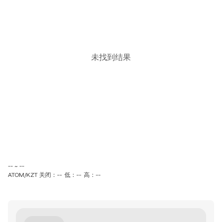
未找到结果
-- ~ --
ATOM/KZT 关闭：--
低：--
高：--