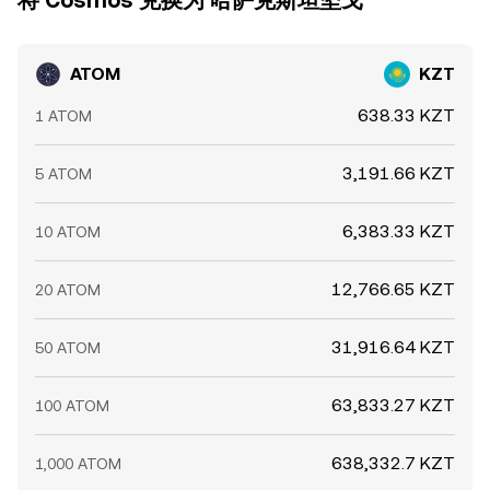
将 Cosmos 兑换为 哈萨克斯坦坚戈
ATOM
KZT
638.33 KZT
1 ATOM
3,191.66 KZT
5 ATOM
6,383.33 KZT
10 ATOM
12,766.65 KZT
20 ATOM
31,916.64 KZT
50 ATOM
63,833.27 KZT
100 ATOM
638,332.7 KZT
1,000 ATOM