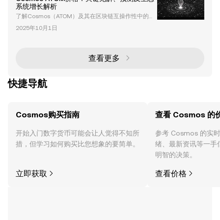
系统增长解析
了解Cosmos（ATOM）及其在区块链互操作性中的作
用 Cosmos（ATOM）是一个旨在解决加密货币行业最
2025年10月1日
紧迫挑战之一——互操作性的问题的区块链平台。通过
其跨区块链通信（IBC）协议实现不同区块链之间的无
缝通信，Cosmos的目标是创建一个“区块链的互联
网”。这种创新方法将Cosmos定位为去中心化经济的
查看更多
基础层，促进区块链生态系统的可扩展性、协作性和效
率。 Cosmos架构的核心是基于权益证明
快捷导航
Cosmos购买指南
查看 Cosmos 的
开始入门数字货币可能会让人觉得不知所
参考 Cosmos 的
措，但学习如何购买比您想象的要简单。
绪、最新资讯等一手
明智的决策。
立即获取
查看价格