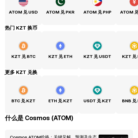
ATOM 兑 USD
ATOM 兑 PKR
ATOM 兑 PHP
ATOM 兑
热门 KZT 换币
KZT 兑 BTC
KZT 兑 ETH
KZT 兑 USDT
KZT 兑
ִִִִִִִִִִִִִִִִִִִִִִִִִִִִִִִִִִִִִִִִִִִִִִִִ更多 KZT 兑换
BTC 兑 KZT
ETH 兑 KZT
USDT 兑 KZT
BNB 兑
什么是 Cosmos (ATOM)
Cosmos ATOM价格：关键见解、预测及生态