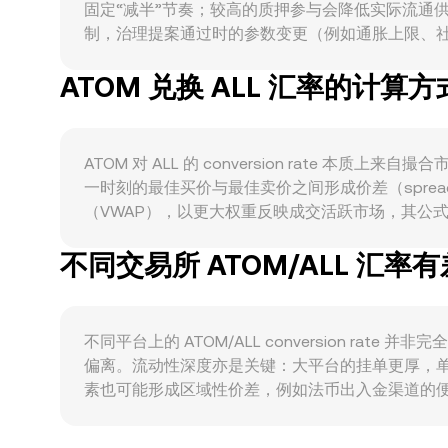
固定“减半”节奏；较高的质押参与会降低实际流通
制，治理提案通过时的参数变更（例如通胀上限、社区
IBC 的跨链转移、Cosmos DeFi（如 Osmosis）
ATOM 兑换 ALL 汇率的计算方
与治理参与，都会提升对 ATOM 的实际使用与持
时，作为计价资产的 ALL 相对主要外汇（如 USD）的
落。监管与政策事件同样不可忽视：关于质押业务的
价；Cosmos Hub 的治理升级（如 ICS 范
ATOM 对 ALL 的 conversion rate
及大型持币者在链上与交易所间的大额划转与解押/再质押行
一时刻的最佳买价与最佳卖价之间形成价差（spr
（VWAP），以更大权重反映成交活跃市场，其公式为：VWAP =
conversion rate；反之，ATOM 数量 = ALL
不同交易所 ATOM/ALL 汇率
部分价格还会参考自动做市商（AMM）的恒定乘积模型
通常由 ATOM/USDT、USDT 对本地法币（或 AL
rate。
不同平台上的 ATOM/ALL conversion r
偏离。流动性深度亦是关键：大平台的挂单更厚，单
素也可能形成区域性价差，例如法币出入金渠道的便
常见来源是 USDT 基差对报价的传导：许多场景下，平台先
或 ALL 存在小幅溢折价，则会映射到最终的 A