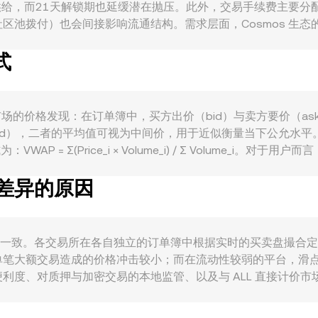
供给，而21天解锁期也延缓潜在抛压。此外，交易手续费主要分
池拨付）也会间接影响流通结构。需求层面，Cosmos 生态的
对 ATOM 的抵押和流动性质押需求、以及 Cosmos Hub 的复制安全（R
式
有意愿。宏观方面，ATOM 通常与比特币方向呈较高相关性，整
强弱也会传导到 ATOM/ALL 的标价，当 ALL 走强时，即便 AT
合规指引、主要市场对交易平台的审查、以及针对 Cosmos 
围扩展、经济参数调整）也会成为特定于 ATOM 的催化。技术层面
 本质上来自撮合市场的价格发现：在订单簿中，买方出价（bid）与卖方
为，都会加剧短期波动，从而在现货市场上反映为 ATOM/ALL co
ead），二者的平均值可视为中间价，用于近似衡量当下公允水
 Σ(Price_i × Volume_i) / Σ Volume_i。对于用户而
 数值 / conversion rate。由于 ATOM 在中心化交易所以外也有
有差异的原因
 x × y = k，其中价格可近似表示为 y/x；池子中的代币
L 的外汇喂价）共同推导而来，再通过 VWAP 与流动性权重校准，最终反
ate 并非完全一致。各交易所在各自独立的订单簿中根据实时的买卖盘撮合
笔大额交易造成的价格冲击较小；而在流动性较弱的平台，滑点
利度、对质押与加密交易的本地监管、以及与 ALL 直接计价
以 ATOM/USDT 形成主价格，再参考 ALL 对 USD 或 US
TOM/ALL。跨平台套利能够在一定程度上收敛价差，但受限于链