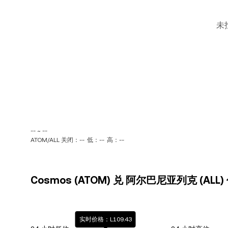
未
-- ~ --
ATOM/ALL 关闭：--
低：--
高：--
Cosmos (ATOM) 兑 阿尔巴尼亚列克 (ALL
实时价格：L109.43