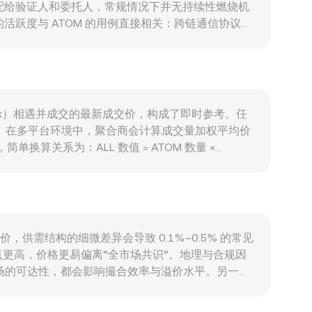
配给验证人和委托人，常规情况下并无持续性燃烧机
活跃度与 ATOM 的用例直接相关：跨链通信协议
eplicated Security/ICS）带来的安全服务付费
体加密市场的风险偏好变动会在短期内主导走势；同
OM 对美元维持平稳，名义上的 ATOM/ALL 可能仍回
类资产的分类与报告规则，均可能迅速改变流动性与定
，永续合约的资金费率变化、到期集中时点的期权交割、以
要价（ask）相遇并成交的最新成交价，构成了即时参考。任
nversion rate 的快速调整。
平。在多平台环境中，聚合商会计算成交量加权平均价
言，简单换算关系为：ALL 数值 = ATOM 数量 ×
显著 DEX 流动性（例如 Cosmos 生态与跨链桥接的池子），
余额变化会即时调整边际价格。跨平台整合时，实际报价
映为对用户可见的 ATOM/ALL conversion
定价，供需结构的细微差异会导致 0.1%–0.5% 的常见
更高，价格更易偏离“全市场共识”。地理与合规因
市场的可达性，都会影响撮合效率与溢价水平。另一个
DT 的外汇喂价折算，若 USDT 在局部市场相对 USD
上与法币通道的速度、费用与额度限制，收敛并不总是即