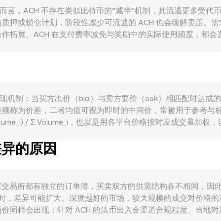
给侧而言，ACH 不存在类似比特币的“减半”机制，其流通更多受
或锁仓计划，阶段性减少可流通的 ACH 也会缓解卖压。需求侧主要
拓展、ACH 在支付费率减免与奖励中的实际使用频度，都会直接
短期主导方向；另一方面，KZT 的强弱也会改变报价面值，
在 KZT 计价上可能显得更“便宜”，反之亦然。监管动态同样关
使用前景与法币通道的顺畅程度；当地对加密交易与 KZT 出入金的
永续合约等衍生品，资金费率的偏离可反映多空力量不平衡；集中
时间内放大波动与滑点，从而对 ACH/KZT 的即时转换率产生
格发现机制：当买方出价（bid）与卖方要价（ask）相匹配时达
差额称为价差，二者均值可视为即时的中间价，常被用于参考与
 × Volume_i) / Σ Volume_i，也就是用各平台价格按对
换率，或 ACH 数量 = KZT 数值 / 转换率。此外，若 ACH 
有差异的原因
为 y/x；当池内 ACH 与稳定币或其他资产的数量发生变化时，
更贴近实时市场的 ACH/KZT 转换率。
。每家交易所都有独立的订单簿，买卖双方的供需结构各不相同，
烈波动时，差异可能扩大。深度越好的市场，较大规模的成交对价
同样会出现：针对 ACH 的法币出入金渠道合规程度、当地对加