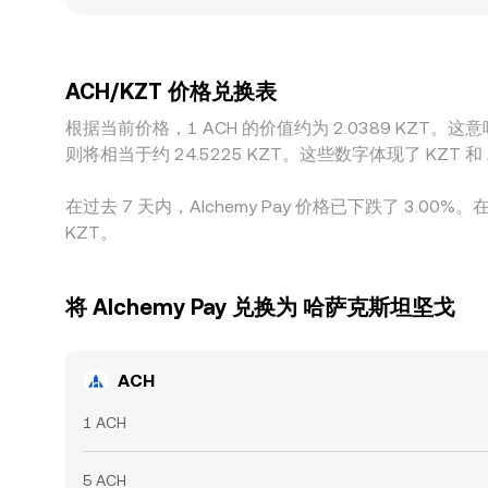
会影响平台可提供的 KZT 报价与撮合效率。许多平台上
不同场景（场内外、不同机构渠道）存在价差时，这些
上确认时延、合规审核与额度限制等现实 frictio
ACH/KZT 价格兑换表
根据当前价格，1 ACH 的价值约为 2.0389 KZT。这意味着
则将相当于约 24.5225 KZT。这些数字体现了 KZ
在过去 7 天内，Alchemy Pay 价格已下跌了 3.00%
KZT。
将 Alchemy Pay 兑换为 哈萨克斯坦坚戈
ACH
1 ACH
5 ACH