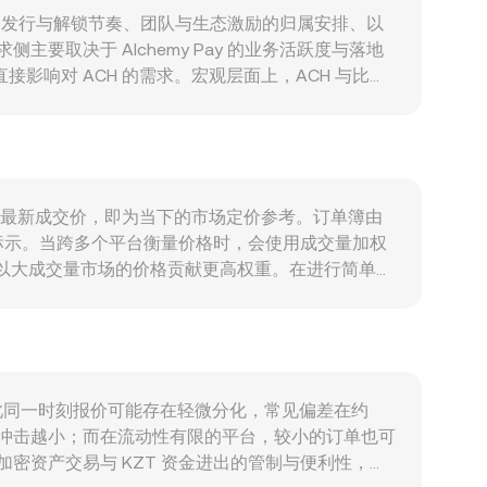
代币发行与解锁节奏、团队与生态激励的归属安排、以
取决于 Alchemy Pay 的业务活跃度与落地
影响对 ACH 的需求。宏观层面上，ACH 与比特
受哈萨克斯坦货币政策、国际商品价格（如能源）、以
键：针对法币-加密通道的合规要求、支付牌照审批、以
规定变化，可能间接影响 ACH/KZT 的可得报价
到期的期权（若有上市）可能引发短期波动；大额地址
影响。
成的最新成交价，即为当下的市场定价参考。订单簿由
标示。当跨多个平台衡量价格时，会使用成交量加权
应成交量加权，以大成交量市场的价格贡献更高权重。在进行简单换
在去中心化交易所拥有显著流动性，自动做市商（AMM）常采
价格沿曲线自动调整。综合这些来源，平台通常以最新成交、
因此同一时刻报价可能存在轻微分化，常见偏差在约
格的冲击越小；而在流动性有限的平台，较小的订单也可
密资产交易与 KZT 资金进出的管制与便利性，都