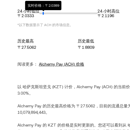
实时价格：〒2.0389
24 小时低位
24 小时高位
〒2.0333
〒2.1196
*以下数据显示了
ACH
的市场信息。
历史最高
历史最低
〒27.5062
〒1.8809
阅读更多：
Alchemy Pay
(
ACH
) 价格
以
哈萨克斯坦坚戈
(
KZT
) 计价，
Alchemy Pay
(
ACH
) 的当前
3.00%
。
Alchemy Pay
的历史最高价格为
〒27.5062
，目前的流通总量
10,079,894,443
。
Alchemy Pay
的
KZT
的价格是实时更新的。您还可以看到从