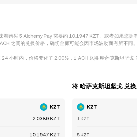
 ACH 主要以 USDT 等稳定币作为基准成交，再折算为 KZT；
因素都会传导至最终的 ACH/KZT 报价。套利机制在一定
ns，价格并非时时完全一致。
购买 5 Alchemy Pay 需要约 10.1947 KZT。或者如果您拥有 
T 和 ACH 之间的兑换价格，确切金额可能会因市场波动而有所不同
。在 24 小时内，价格变化了 2.00%，1 ACH 兑换 哈萨克斯坦坚戈 
将 哈萨克斯坦坚戈 兑换为 
KZT
KZT
2.0389 KZT
1 KZT
10.1947 KZT
5 KZT