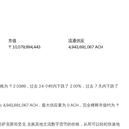
市值
流通供应
〒10,079,894,443
4,943,691,067 ACH
价格为
〒2.0389
，过去 24 小时内
下跌
了
2.00%
，过去 7 天内
下跌
了
为
4,943,691,067 ACH
，最大供应量为
0 ACH
，完全稀释市值约为
〒
哈萨克斯坦坚戈
兑换其他主流数字货币的价格，从而可以轻松快速地