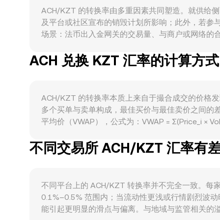
ACH/KZT 的转换率由多重因素共同塑造。就供
及平台或社区宣布的销毁计划所影响；此外，若参与质押
场景：法币出入金网关的交易量、与商户或网络的合作
币整体方向存在较高联动，广泛的风险偏好变化常在
ACH 兑换 KZT 汇率的计算方式
及美元走势等因素驱动，KZT 走强时同等 ACH 
及各地区对加密支付的规则更新，都会改变 ACH 的
与深度。技术层面上，若 ACH 在部分平台存在
的链上与交易所资金流向（“鲸鱼”行为）也可能在短
ACH/KZT 的转换率本质上来自于撮合成交的价
多个买单与卖单构成，最佳买价与最佳卖价之间的
平均价（VWAP），公式为：VWAP = Σ(Price_i
算时，可直接使用：KZT 数值 = ACH 数量 × 转
不同交易所 ACH/KZT 汇率
用 x × y = k 的恒定乘积曲线，其中价格近似
订单簿中间价与外部 VWAP 等多维数据为基准，得出
不同平台上的 ACH/KZT 转换率并不完全一致
0.1%–0.5% 范围内；当流动性更浅或行情剧
能引起更明显的滑点与偏离。与地域与监管相关的溢价