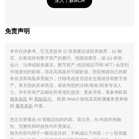
深入了解ACH
免责声明
本件仅供参考。它无意提供 (i) 投资建议或投资推荐，(ii) 购
买、出售或持有数字资产的要约、招揽或诱导，或 (iii) 财务、
会计、法律或税务建议。数字资产 (包括稳定币和 NFT) 会受到
市场波动的影响，涉及高风险并可能贬值。您应根据自己的财
务状况和风险承受能力，仔细考虑是否适合交易或持有数字资
产。有关您的具体情况，请咨询您的法律/税务/投资专业人
士。并非所有产品都在所有地区提供。更多详情，请参考欧易
服务条款
和
风险提示
。 欧易 Web3 钱包及其附属服务受单独
的
服务条款
约束。
您正在查看由 AI 智能总结的内容。请注意，AI 内容的准确
性、完整性和时效性均不受保证。
相关内容均用于一般信息目的，不构成以下内容：(一) 投资建