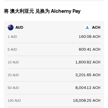
将 澳大利亚元 兑换为 Alchemy Pay
AUD
ACH
160.08 ACH
1 AUD
800.41 ACH
5 AUD
1,600.82 ACH
10 AUD
3,201.65 ACH
20 AUD
8,004.12 ACH
50 AUD
16,008.25 ACH
100 AUD