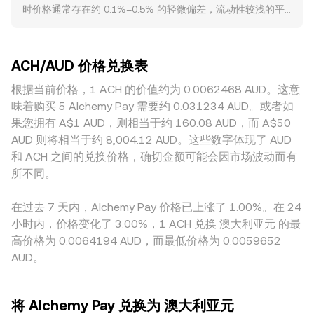
时价格通常存在约 0.1%–0.5% 的轻微偏差，流动性较浅的平
值 / conversion rate。除了订单簿撮合外，ACH 在去中心化
术与市场微观结构方面，若 ACH 存在永续合约，资金费率的
台在大额成交时会出现更明显的价格冲击。部分平台以
交易所也有一定流动性，自动做市商通过常数乘积模型 x × y =
正负与大小会影响多空持仓成本并引发短期价格波动；期权到
ACH/USDT 为主流撮合，再通过 USDT/AUD 折算，USDT 相
k 维持池内两种资产的平衡，其中瞬时价格可近似为池中另一
期（若有）会带来仓位对冲引发的临近日期波动；链上与交易
对 AUD 的轻微溢折价会间接传导到最终的 ACH/AUD 报价。此
资产对本资产的数量比（price ≈ y/x）。当有大额买卖进入池
所的大额地址资金流向（所谓“鲸鱼”迁移）、现货与合约基
ACH/AUD 价格兑换表
外，与 ACH 业务高度相关的法币出入金场景在不同地区的合
子时，池内资产比例变化会直接推动链上价格，并通过套利与
差、以及做市商库存调整，都会在短期内影响 ACH/AUD 的
规与通道成本存在差异，澳大利亚本地的合规要求或支付通道
根据当前价格，1 ACH 的价值约为 0.0062468 AUD。这意
跨市场交易逐步传导到 ACH/AUD 的 conversion rate。
conversion rate。
费率变化，可能在特定平台上形成地域性“溢价/折价”。跨平台
味着购买 5 Alchemy Pay 需要约 0.031234 AUD。或者如
套利会在价差扩大时入场，通过买低卖高收敛价格，但受限于
果您拥有 A$1 AUD，则相当于约 160.08 AUD，而 A$50
提现与充值速度、链上确认时间、手续费与风控限额，套利并
AUD 则将相当于约 8,004.12 AUD。这些数字体现了 AUD
非瞬时完成，因此不同交易所之间的 conversion rate 仍会在
和 ACH 之间的兑换价格，确切金额可能会因市场波动而有
短时间内保持差异。
所不同。
在过去 7 天内，Alchemy Pay 价格已上涨了 1.00%。在 24
小时内，价格变化了 3.00%，1 ACH 兑换 澳大利亚元 的最
高价格为 0.0064194 AUD，而最低价格为 0.0059652
AUD。
将 Alchemy Pay 兑换为 澳大利亚元