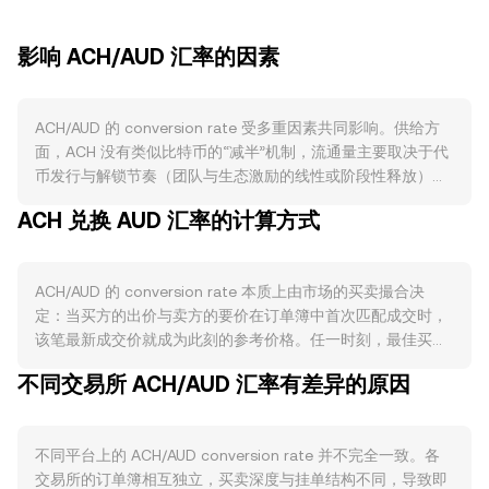
影响 ACH/AUD 汇率的因素
ACH/AUD 的 conversion rate 受多重因素共同影响。供给方
面，ACH 没有类似比特币的“减半”机制，流通量主要取决于代
币发行与解锁节奏（团队与生态激励的线性或阶段性释放）、
以及项目方公布的代币管理安排；部分生态参与者会将 ACH
ACH 兑换 AUD 汇率的计算方式
进行质押以获取网络内的权限或费率优惠，这类锁仓行为在阶
段性会降低可流通筹码并缓解卖压。需求方面，ACH 的核心用
例来自 Alchemy Pay 的法币-加密支付与出入金网络，商户整
ACH/AUD 的 conversion rate 本质上由市场的买卖撮合决
合进度、与支付渠道和钱包的合作落地、跨境支付场景的交易
定：当买方的出价与卖方的要价在订单簿中首次匹配成交时，
量增长，都会提升对 ACH 用于费用折抵、激励与生态参与的
该笔最新成交价就成为此刻的参考价格。任一时刻，最佳买价
需求。宏观层面，ACH 通常与比特币走势存在较高相关性，若
与最佳卖价之间形成价差，二者的平均值即“中间价”，常被用
BTC 大幅波动，ACH 往往受情绪带动而联动；同时，AUD 的
不同交易所 ACH/AUD 汇率有差异的原因
作即时参考。跨多个平台时，数据聚合商常以成交量加权平均
强弱也会改变以澳元计价的相对水平，澳洲本地风险偏好与利
价（VWAP）衡量更具代表性的价格水平，其计算方式为
率预期变化亦会反映在 ACH/AUD 的定价中。监管维度上，与
VWAP = Σ(Price_i × Volume_i) / Σ Volume_i，使高成交量平台
加密支付、法币出入金牌照、稳定币规则及在澳大利亚的合规
不同平台上的 ACH/AUD conversion rate 并不完全一致。各
的价格权重更高。在具体换算上，若以 ACH 计价，则 AUD 数
进展相关的政策变动，可能影响 Alchemy Pay 的业务拓展预
交易所的订单簿相互独立，买卖深度与挂单结构不同，导致即
值 = ACH 数量 × conversion rate；反之，ACH 数量 = AUD 数
期与生态活跃度，从而间接作用于 ACH 的需求与流动性。技