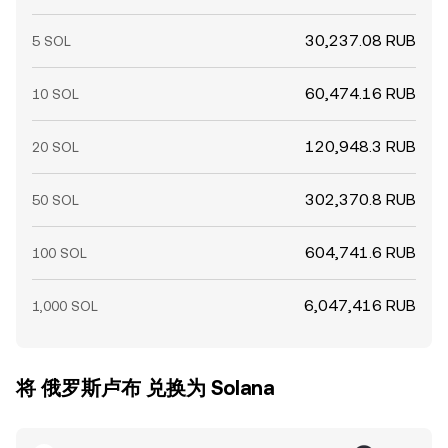
30,237.08 RUB
5 SOL
60,474.16 RUB
10 SOL
120,948.3 RUB
20 SOL
302,370.8 RUB
50 SOL
604,741.6 RUB
100 SOL
6,047,416 RUB
1,000 SOL
将 俄罗斯卢布 兑换为 Solana