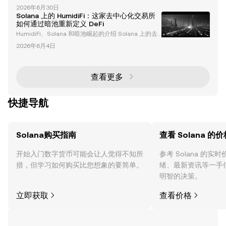
正在迅速演变，Solana、比特币和狗狗币因其独特特
要性 代币化是将现实世界的资产转换为区块链上的数
2026年6月30日
性和近期发展成为关键角色。本篇文章深入分析了技术
字代币的过程。这
Solana 上的 HumidiFi：这家去中心化交易所
趋势、宏观经济因素以及塑造这些数字资产未来的潜在
如何通过暗池重新定义 DeFi
机会。无论您是经验丰富的投资者还是好奇的初学者，
HumidiFi、Solana 和暗池崛起的介绍 Solana 上的去
了解这些动态对于有效驾驭加密货币领域至关重要。 S
中心化金融（DeFi）生态系统正在经历一场变革，而 H
olana、比特币和狗狗币的技术分析 比特币：窄幅震荡
2026年6月4日
umidiFi 正在成为其中的关键角色。作为一家暗池去中
与潜在突破 比特币作为加密货币的先驱，目前在窄
心化交易所（DEX），HumidiFi 利用 Solana 的高性能
区块链重新定义了交易方式。凭借创纪录的交易量和创
新功能，HumidiFi 正在挑战传统的自动化做市商（AM
查看更多
M），并重塑 Solana DEX 的格局。本
快捷导航
Solana购买指南
查看 Solana 的价
开始入门数字货币可能会让人觉得不知所
参考 Solana 的
措，但学习如何购买比您想象的要简单。
绪、最新资讯等一手
明智的决策。
立即获取
查看价格