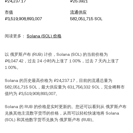
₽24,237.17
₽25.3921
市值
流通供应
₽3,519,908,893,007
582,051,715 SOL
阅读更多：
Solana
(
SOL
) 价格
以
俄罗斯卢布
(
RUB
) 计价，
Solana
(
SOL
) 的当前价格为
₽6,047.42
，过去 24 小时内
上涨
了
1.00%
，过去 7 天内
上涨
了
1.00%
。
Solana
的历史最高价格为
₽24,237.17
，目前的流通总量为
582,051,715 SOL
，最大供应量为
631,756,332 SOL
，完全稀释市
值约为
₽3,519,908,893,007
。
Solana
的
RUB
的价格是实时更新的。您还可以看到从
俄罗斯卢布
兑换其他主流数字货币的价格，从而可以轻松快速地将
Solana
(
SOL
) 和其他数字货币兑换为
俄罗斯卢布
(
RUB
)。