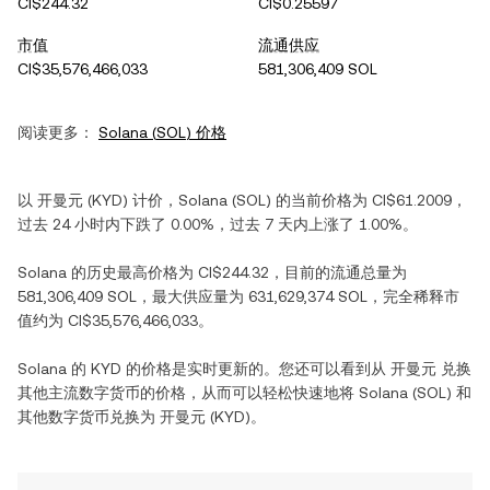
CI$244.32
CI$0.25597
市值
流通供应
CI$35,576,466,033
581,306,409 SOL
阅读更多：
Solana
(
SOL
) 价格
以
开曼元
(
KYD
) 计价，
Solana
(
SOL
) 的当前价格为
CI$61.2009
，
过去 24 小时内
下跌
了
0.00%
，过去 7 天内
上涨
了
1.00%
。
Solana
的历史最高价格为
CI$244.32
，目前的流通总量为
581,306,409 SOL
，最大供应量为
631,629,374 SOL
，完全稀释市
值约为
CI$35,576,466,033
。
Solana
的
KYD
的价格是实时更新的。您还可以看到从
开曼元
兑换
其他主流数字货币的价格，从而可以轻松快速地将
Solana
(
SOL
) 和
其他数字货币兑换为
开曼元
(
KYD
)。