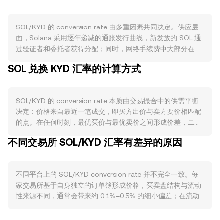
SOL/KYD 的 conversion rate 由多重因素共同决定。供应层
面，Solana 采用逐年递减的通胀发行曲线，新发放的 SOL 通
过验证者和委托者获得分配；同时，网络手续费中大部分在协
议层面被销毁，叠加高质押率会减少可流通的 SOL，降低短期
SOL 兑换 KYD 汇率的计算方式
抛压。需求层面，Solana 生态的实际使用驱动对 SOL 的需
求：高吞吐与低费用使其在 DeFi、NFT、链上游戏和高速交易
场景中活跃，链上活跃地址、TPS、交易费消耗与开发者部署
SOL/KYD 的 conversion rate 本质由交易撮合中的供需平衡
数量提升，通常对应更强的基础需求。宏观上，SOL 对比特币
决定：价格来自最近一笔成交，即买方出价与卖方要价相匹配
走势具有较高相关性，整体风险偏好变化常主导短期方向；此
的点。在任何时刻，最优买价与最优卖价之间形成价差，二者
外，KYD 与美元紧密挂钩，其相对强弱与美元利率环境、全球
的均值可作为参考的中间价。若参考多家平台，数据聚合商通
流动性状况相关，从而影响以 KYD 计价的报价。监管方面，
不同交易所 SOL/KYD 汇率有差异的原因
常以成交量加权平均价（VWAP）衡量整体水平，计算公式为
针对大型公链代币分类、交易所合规、以及针对质押与托管的
VWAP = Σ(Price_i × Volume_i) / Σ Volume_i，这使高成交量场
规则变化，都会改变交易可得性与机构参与度；若出现关于
所对总体报价的影响更大。在单笔换算时，简单的计算关系
SOL 的重大监管表述、上市或下架事件，往往会在短期内显著
不同平台上的 SOL/KYD conversion rate 并不完全一致。每
为：以 KYD 计价时，KYD 数值 = SOL 数量 × conversion
影响成交与报价。技术层面，合约市场的资金费率、期权到期
家交易所基于自身独立的订单簿形成价格，买卖盘结构与流动
rate；反过来，以目标 KYD 金额推算所需 SOL 数量时，SOL
与持仓分布、链上与场外的大额地址净流向，都会加剧短期波
性来源不同，通常会带来约 0.1%–0.5% 的细小偏差；在流动
数量 = KYD 数值 / conversion rate。除了中心化订单簿之
动；当永续合约资金费率长期偏正或偏负，或 SOL 大额期权
性较浅的平台，大额成交更容易产生显著冲击，短时间内的偏
外，Solana 上的去中心化交易场所（如以 AMM 方式运作的流
集中到期时，现货与衍生品之间的套利来回，也会反映在
离幅度也会更大。地域与监管差异也可能造成溢价或折价，例
动性池）也为现货价格提供锚定与补充。AMM 池遵循 x × y =