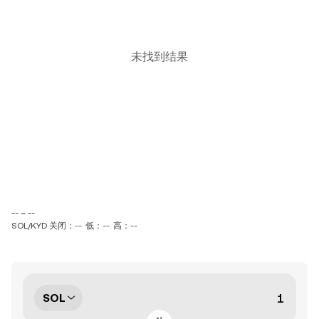
未找到结果
-- ~ --
SOL/KYD 关闭：--
低：--
高：--
SOL