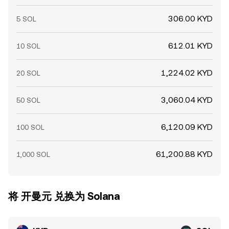
306.00 KYD
5 SOL
612.01 KYD
10 SOL
1,224.02 KYD
20 SOL
3,060.04 KYD
50 SOL
6,120.09 KYD
100 SOL
61,200.88 KYD
1,000 SOL
将 开曼元 兑换为 Solana