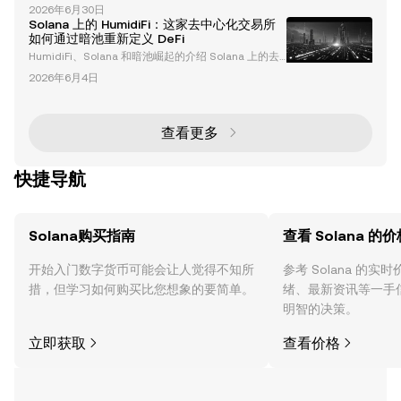
正在迅速演变，Solana、比特币和狗狗币因其独特特
要性 代币化是将现实世界的资产转换为区块链上的数
2026年6月30日
性和近期发展成为关键角色。本篇文章深入分析了技术
字代币的过程。这
Solana 上的 HumidiFi：这家去中心化交易所
趋势、宏观经济因素以及塑造这些数字资产未来的潜在
如何通过暗池重新定义 DeFi
机会。无论您是经验丰富的投资者还是好奇的初学者，
HumidiFi、Solana 和暗池崛起的介绍 Solana 上的去
了解这些动态对于有效驾驭加密货币领域至关重要。 S
中心化金融（DeFi）生态系统正在经历一场变革，而 H
olana、比特币和狗狗币的技术分析 比特币：窄幅震荡
2026年6月4日
umidiFi 正在成为其中的关键角色。作为一家暗池去中
与潜在突破 比特币作为加密货币的先驱，目前在窄
心化交易所（DEX），HumidiFi 利用 Solana 的高性能
区块链重新定义了交易方式。凭借创纪录的交易量和创
新功能，HumidiFi 正在挑战传统的自动化做市商（AM
查看更多
M），并重塑 Solana DEX 的格局。本
快捷导航
Solana购买指南
查看 Solana 的价
开始入门数字货币可能会让人觉得不知所
参考 Solana 的
措，但学习如何购买比您想象的要简单。
绪、最新资讯等一手
明智的决策。
立即获取
查看价格