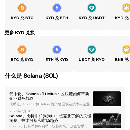
KYD 兑 BTC
KYD 兑 ETH
KYD 兑 USDT
KYD 兑
ִִִִִִִִִִִִִִִִִִִִִִִִִִִִִִִִִִִִִִִִִִִִִִִִ更多 KYD 兑换
BTC 兑 KYD
ETH 兑 KYD
USDT 兑 KYD
BNB 兑
什么是 Solana (SOL)
代币化、Solana 和 Helius：区块链如何革新
企业财务战略
代币化、Solana 和 Helius 的介绍 区块链技术与企业
财务战略的融合正在革新金融体系，其中代币化成为创
2026年7月31日
新的关键驱动力。Helius，这家具有前瞻性的公司，正
Solana、比特币和狗狗币：您需要了解的关键
在利用 Solana 的区块链生态系统重新定义财务管理并
洞察、技术分析和市场趋势
解锁新的金融机会。本文深入探讨了 Helius 如何通过
Solana、比特币和狗狗币市场趋势简介 加密货币市场
代币化和 Solana 改变企业金融。 什么是代币化及其重