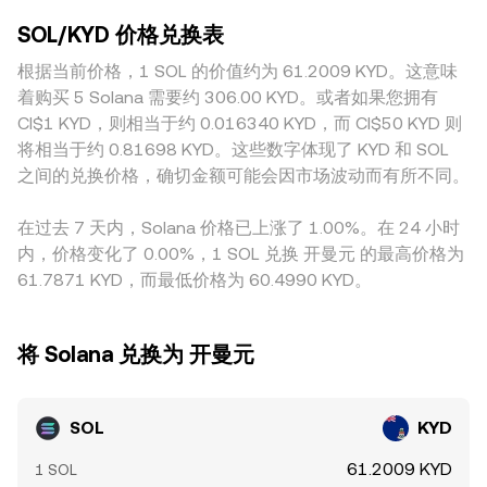
SOL/KYD 的即时报价上。
如某些地区对 SOL 的合规处理、上架与下架、法币入出渠道
k 的恒定乘积模型，对于 SOL/稳定币池，边际价格近似由池内
SOL/KYD 价格兑换表
可用性不同，都会影响当地市场的供需与定价。此外，许多平
两种资产储备比决定，即 price ≈ y/x；当池内出现较大换手
台上的现货基准来自 SOL/USDT 或 SOL/USD 价格，再通过
根据当前价格，1 SOL 的价值约为 61.2009 KYD。这意味
时，价格沿着曲线滑动，进而通过做市商与套利者传导至中心
KYD 与美元的挂钩关系换算；若 USDT 相对美元存在轻微溢
化市场的报价体系。综合而言，各平台最新成交、订单簿深度
着购买 5 Solana 需要约 306.00 KYD。或者如果您拥有
折价，或跨市场基准不同步，这些基差会层层传导至最终的
与跨市场 VWAP 共同塑造了 SOL/KYD 的即时 conversion
CI$1 KYD，则相当于约 0.016340 KYD，而 CI$50 KYD 则
SOL/KYD 报价。套利者会在平台间买低卖高以收敛价差，但
rate。
将相当于约 0.81698 KYD。这些数字体现了 KYD 和 SOL
在波动剧烈、手续费与转账延迟上升或流动性不均的情况下，
之间的兑换价格，确切金额可能会因市场波动而有所不同。
价差无法被完全、即时抹平，因此跨平台报价仍会在短期内出
现可观察的差异。
在过去 7 天内，Solana 价格已上涨了 1.00%。在 24 小时
内，价格变化了 0.00%，1 SOL 兑换 开曼元 的最高价格为
61.7871 KYD，而最低价格为 60.4990 KYD。
将 Solana 兑换为 开曼元
SOL
KYD
61.2009 KYD
1 SOL