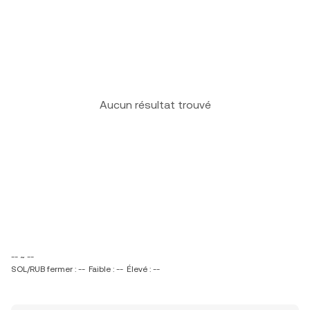
Aucun résultat trouvé
-- ~ --
SOL/RUB fermer : --
Faible : --
Élevé : --