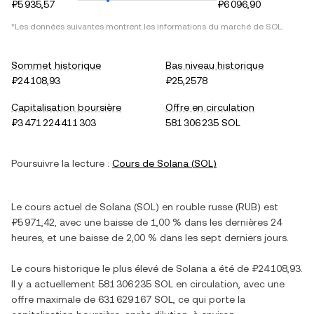
₽5 935,57
₽6 096,90
*Les données suivantes montrent les informations du marché de
SOL
.
Sommet historique
Bas niveau historique
₽24 108,93
₽25,2578
Capitalisation boursière
Offre en circulation
₽3 471 224 411 303
581 306 235 SOL
Poursuivre la lecture :
Cours de
Solana
(
SOL
)
Le cours actuel de
Solana
(
SOL
) en
rouble russe
(
RUB
) est
₽5 971,42
, avec
une baisse
de
1,00 %
dans les dernières 24
heures, et
une baisse
de
2,00 %
dans les sept derniers jours.
Le cours historique le plus élevé de
Solana
a été de
₽24 108,93
.
Il y a actuellement
581 306 235 SOL
en circulation, avec une
offre maximale de
631 629 167 SOL
, ce qui porte la