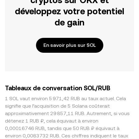
cryptos sur OKX et
développez votre potentiel
de gain
En savoir plus sur SOL
Tableaux de conversation SOL/RUB
1 SOL vaut environ 5 971,42 RUB au taux actuel. Cela
signifie que l’acquisition de 5 Solana coûterait
approximativement 29 857,11 RUB. Autrement, si vous
détenez 1 RUB ₽, cela équivaut à environ
0,00016746 RUB, tandis que 50 RUB ₽ équivaut à
environ 0,0083732 RUB. Ces chiffres indiquent le taux