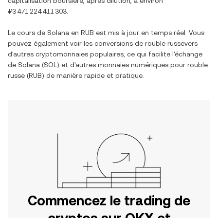
capitalisation boursière, après dilution, à environ
₽3 471 224 411 303
.
Le cours de
Solana
en
RUB
est mis à jour en temps réel. Vous
pouvez également voir les conversions de
rouble russe
vers
d'autres cryptomonnaies populaires, ce qui facilite l'échange
de
Solana
(
SOL
) et d'autres monnaies numériques pour
rouble
russe
(
RUB
) de manière rapide et pratique.
Commencez le trading de