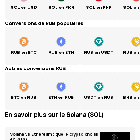
SOL en USD
SOL en PKR
SOL en PHP
SOL en
Conversions de RUB populaires
RUB en BTC
RUB en ETH
RUB en USDT
RUB en
Autres conversions RUB
BTC en RUB
ETH en RUB
USDT en RUB
BNB en
En savoir plus sur le Solana (SOL)
Solana vs Ethereum : quelle crypto choisir
en 2026