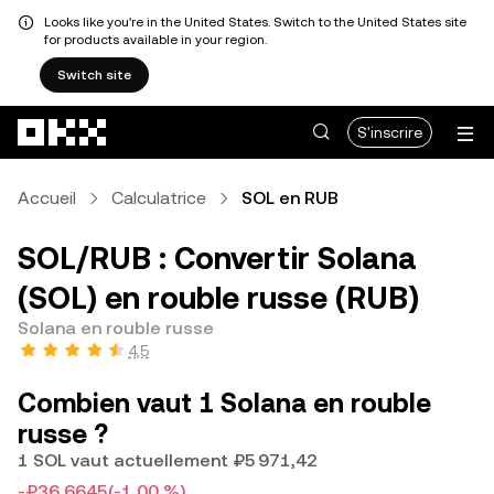
Looks like you're in the United States. Switch to the United States site
for products available in your region.
Switch site
Aller au contenu principal
S'inscrire
Accueil
Calculatrice
SOL en RUB
SOL/RUB : Convertir Solana
(SOL) en rouble russe (RUB)
Solana en rouble russe
4,5
Combien vaut 1 Solana en rouble
russe ?
1 SOL vaut actuellement ₽5 971,42
-₽36,6645
(-1,00 %)