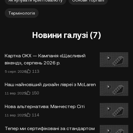
Як купувати криптовалюту
Основи торгівлі
Термінологія
Новини галузі (7)
Картка OKX — Кампанія «Щасливий
вікенд», серпень 2026 р.
113
5 серп. 2026
Наш найновіший дизайн лівреї з McLaren
150
11 вер. 2025
Нова альтернатива: Манчестер Сіті
114
11 вер. 2025
Тепер ми сертифіковані за стандартом