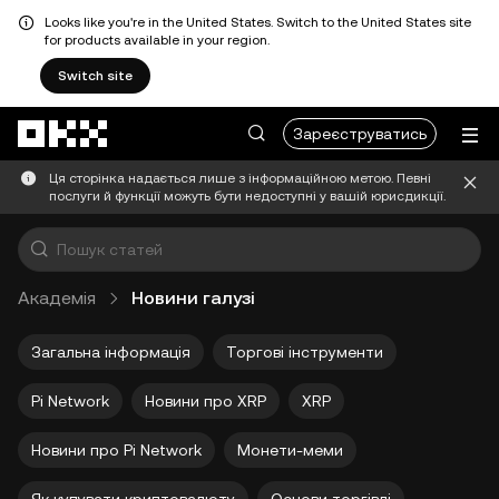
Looks like you're in the United States. Switch to the United States site
for products available in your region.
Switch site
Перейти до основного вмісту
Зареєструватись
Ця сторінка надається лише з інформаційною метою. Певні
послуги й функції можуть бути недоступні у вашій юрисдикції.
Академія
Новини галузі
Загальна інформація
Торгові інструменти
Pi Network
Новини про XRP
XRP
Новини про Pi Network
Монети-меми