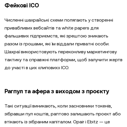
Фейкові ICO
Численні шахрайські схеми полягають у створенні
привабливих вебсайтів та white papers для
фальшивих підприємств, які зрештою зникають
разом із грошами, які їм віддали приватні особи.
Шахраї використовують переконливу маркетингову
тактику та справжні платформи, щоб залучити жертв
до участі в цих «липових» ICO.
Рагпул та афера з виходом з проєкту
Такі ситуації виникають, коли засновники токенів,
зібравши пул коштів, раптово залишають проєкт або
втікають із зібраним капіталом. Opair і Ebitz — це