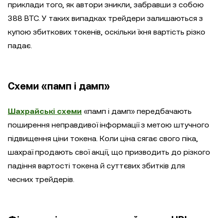
приклади того, як автори зникли, забравши з собою
388 BTC. У таких випадках трейдери залишаються з
купою збиткових токенів, оскільки їхня вартість різко
падає.
Схеми «памп і дамп»
Шахрайські схеми
«памп і дамп» передбачають
поширення неправдивої інформації з метою штучного
підвищення ціни токена. Коли ціна сягає свого піка,
шахраї продають свої акції, що призводить до різкого
падіння вартості токена й суттєвих збитків для
чесних трейдерів.