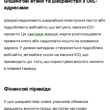
Фішингові атаки та шахрайство з URL-
адресами
Шахраї надсилають шахрайські електронні листи або
підробляють вебсайти, що імітують законні ICO-
проєкти. Ця
тактика
змушує жертв розголошувати
приватні ключі або надсилати кошти на зловмисні
адреси. У деяких випадках створюються підроблені
вебсайти, які майже схожі на законні ICO, що
призводить до того, що користувачі вносять монети
в зламані гаманці.
Фінансові піраміди
У цих шахрайствах нових учасників обманом
змушують вносити гроші, які потім частково