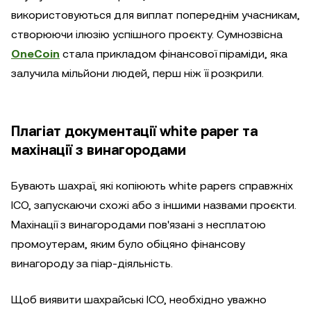
використовуються для виплат попереднім учасникам,
створюючи ілюзію успішного проєкту. Сумнозвісна
OneCoin
стала прикладом фінансової піраміди, яка
залучила мільйони людей, перш ніж її розкрили.
Плагіат документації white paper та
махінації з винагородами
Бувають шахраї, які копіюють white papers справжніх
ICO, запускаючи схожі або з іншими назвами проєкти.
Махінації з винагородами пов'язані з несплатою
промоутерам, яким було обіцяно фінансову
винагороду за піар-діяльність.
Щоб виявити шахрайські ICO, необхідно уважно