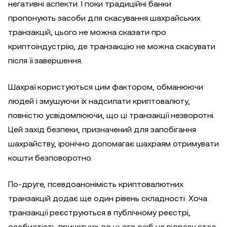
негативні аспекти. І поки традиційні банки
пропонують засоби для скасування шахрайських
транзакцій, цього не можна сказати про
криптоіндустрію, де транзакцію не можна скасувати
після її завершення.
Шахраї користуються цим фактором, обманюючи
людей і змушуючи їх надсилати криптовалюту,
повністю усвідомлюючи, що ці транзакції незворотні.
Цей захід безпеки, призначений для запобігання
шахрайству, іронічно допомагає шахраям отримувати
кошти безповоротно.
По-друге, псевдоанонімість криптовалютних
транзакцій додає ще один рівень складності. Хоча
транзакції реєструються в публічному реєстрі,
особистість причетних до цього осіб не відразу стає