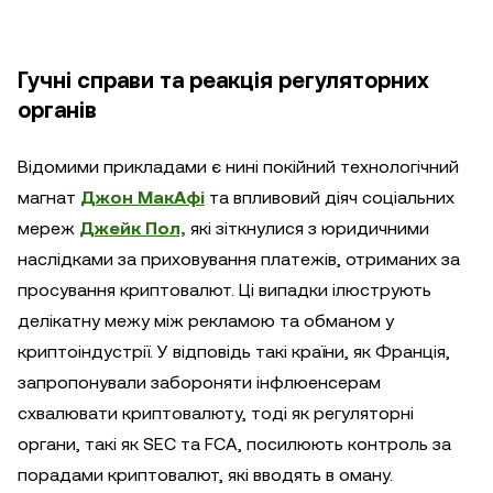
Гучні справи та реакція регуляторних
органів
Відомими прикладами є нині покійний технологічний
магнат
Джон МакАфі
та впливовий діяч соціальних
мереж
Джейк Пол,
які зіткнулися з юридичними
наслідками за приховування платежів, отриманих за
просування криптовалют. Ці випадки ілюструють
делікатну межу між рекламою та обманом у
криптоіндустрії. У відповідь такі країни, як Франція,
запропонували забороняти інфлюенсерам
схвалювати криптовалюту, тоді як регуляторні
органи, такі як SEC та FCA, посилюють контроль за
порадами криптовалют, які вводять в оману.