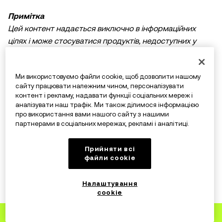
Примітка
Цей контент надається виключно в інформаційних
цілях і може стосуватися продуктів, недоступних у
вашому регіоні. Він не призначений для надання
(i) порад або рекомендацій щодо інвестування;
Розгорнути
Ми використовуємо файли cookie, щоб дозволити нашому
(ii) пропозицій або прохань купити, продати або
сайту працювати належним чином, персоналізувати
утримувати криптовалютні/цифрові активи;
контент і рекламу, надавати функції соціальних мереж і
(iii) фінансових, бухгалтерських, юридичних або
аналізувати наш трафік. Ми також ділимося інформацією
податкових консультацій. Утримування
про використання вами нашого сайту з нашими
партнерами в соціальних мережах, рекламі і аналітиці.
криптовалютних/цифрових активів, зокрема
стейблкоїнів, пов’язане з високим ризиком, а вартість
Прийняти всі
таких активів може сильно коливатися. Ви маєте
Схожі статті
файли сookie
ретельно зважити, чи підходить вам торгівля
криптовалютними/цифровими активами або володіння
Налаштування
Криптовалютний бум 2024 року: топ-5
ними з огляду на свій фінансовий стан. Якщо у вас
cookie
прогнозів та наративів
виникнуть запитання щодо доречності будь-яких дій
Зареєструйтеся
на OKX
за конкретних обставин, зверніться до юридичного,
30 черв. 2026 р.
Початковий