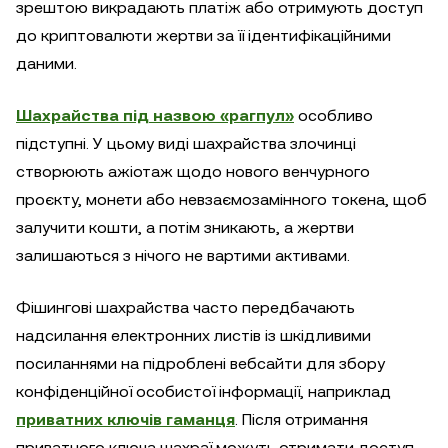
зрештою викрадають платіж або отримують доступ
до криптовалюти жертви за її ідентифікаційними
даними.
Шахрайства під назвою «рагпул»
особливо
підступні. У цьому виді шахрайства злочинці
створюють ажіотаж щодо нового венчурного
проєкту, монети або невзаємозамінного токена, щоб
залучити кошти, а потім зникають, а жертви
залишаються з нічого не вартими активами.
Фішингові шахрайства часто передбачають
надсилання електронних листів із шкідливими
посиланнями на підроблені вебсайти для збору
конфіденційної особистої інформації, наприклад
приватних ключів гаманця
. Після отримання
приватного ключа шахраї можуть отримати доступ