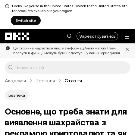
Looks like you're in the United States. Switch to the United States site
for products available in your region.
Switch site
Перейти до основного вмісту
Зареєструватись
Ця сторінка надається лише з інформаційною метою. Певні
послуги й функції можуть бути недоступні у вашій юрисдикції.
Академія
Торгівля
Стаття
Безпека
Основне, що треба знати для
виявлення шахрайства з
рекламою криптовалют та як