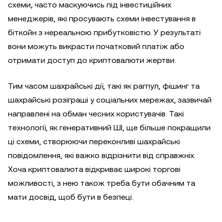
схеми, часто маскуючись під інвестиційних
менеджерів, які просувають схеми інвестування в
біткойн з нереальною прибутковістю. У результаті
вони можуть викрасти початковий платіж або
отримати доступ до криптовалюти жертви.
Тим часом шахрайські дії, такі як рагпул, фішинг та
шахрайські розіграші у соціальних мережах, зазвичай
направлені на обман чесних користувачів. Такі
технології, як генеративний ШІ, ще більше покращили
ці схеми, створюючи переконливі шахрайські
повідомлення, які важко відрізнити від справжніх.
Хоча криптовалюта відкриває широкі торгові
можливості, з нею також треба бути обачним та
мати досвід, щоб бути в безпеці.