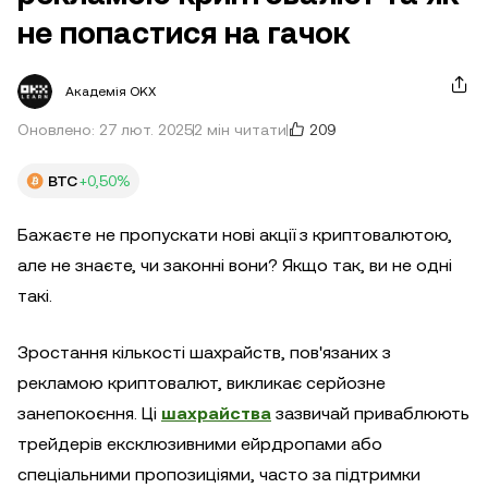
не попастися на гачок
Академія OKX
209
Оновлено: 27 лют. 2025
2 мін читати
BTC
+0,50%
Бажаєте не пропускати нові акції з криптовалютою,
але не знаєте, чи законні вони? Якщо так, ви не одні
такі.
Зростання кількості шахрайств, пов'язаних з
рекламою криптовалют, викликає серйозне
занепокоєння. Ці
шахрайства
зазвичай приваблюють
трейдерів ексклюзивними ейрдропами або
спеціальними пропозиціями, часто за підтримки