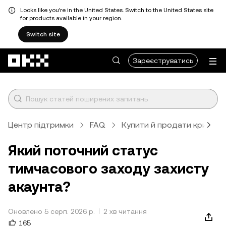
Looks like you're in the United States. Switch to the United States site
for products available in your region.
Switch site
Перейти до основного вмісту
Зареєструватись
Центр підтримки
FAQ
Купити й продати крипто
Який поточний статус
тимчасового заходу захисту
акаунта?
Оновлено 5 серп. 2026 р.
2 хв читання
165