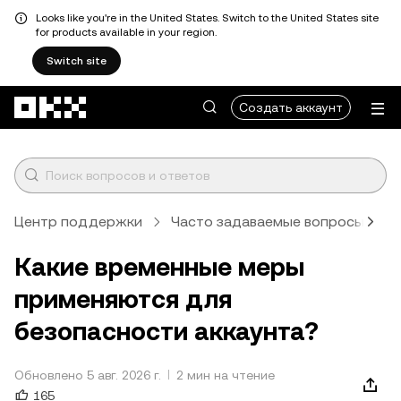
Looks like you're in the United States. Switch to the United States site
for products available in your region.
Switch site
Перейти к основному контенту
Создать аккаунт
Центр поддержки
Часто задаваемые вопросы
П
Какие временные меры
применяются для
безопасности аккаунта?
Обновлено 5 авг. 2026 г.
2 мин на чтение
165