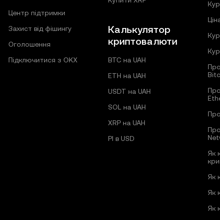
Купити XRP
Кур
Центр підтримки
Цін
Калькулятор
Захист від фішингу
Кур
криптовалюти
Оголошення
Кур
Підключитися з OKX
BTC на UAH
Про
Bit
ETH на UAH
Про
USDT на UAH
Eth
SOL на UAH
Про
XRP на UAH
Про
Net
PI в USD
Як 
кри
Як 
Як 
Як 