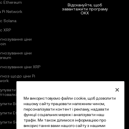
с Ethereum
Відскануйте, щоб
завантажити програму
а Pi Network
OKX
с Solana
с XRP
гнозування ціни
coin
гнозування ціни
ereum
гнозування ціни XRP
гноз щодо ціни Pi
work
купувати
птовалюту
Ми використовуємо файли cookie, щоб дозволити
купити Bitcoin
нашому сайту працювати належним чином,
персоналізувати контент і рекламу, надавати
купити Ethereum
функції соціальних мереж і аналізувати наш
трафік. Ми також ділимося інформацією про
купити Solana
використання вами нашого сайту з нашими