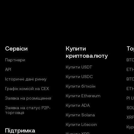
Сервіси
Купити
То
криптовалюту
Партнери
BT
Купити USDT
API
ET
Купити USDC
Історичні дані ринку
BT
Купити біткоїн
Графік комісій на CEX
ET
Купити Ethereum
Заявка на розміщення
PI 
Купити ADA
Заявка на статус P2P-
SO
торговця
Купити Solana
XRP
Купити Litecoin
Кур
Підтримка