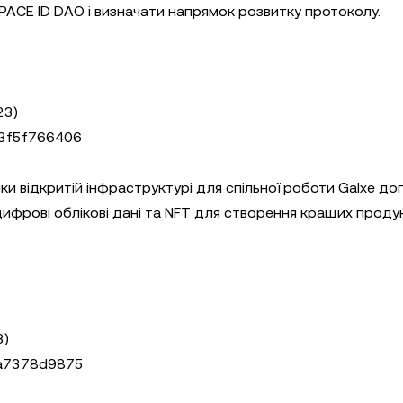
SPACE ID DAO і визначати напрямок розвитку протоколу.
23)
3f5f766406
ки відкритій інфраструктурі для спільної роботи Galxe д
фрові облікові дані та NFT для створення кращих продукт
3)
4a7378d9875