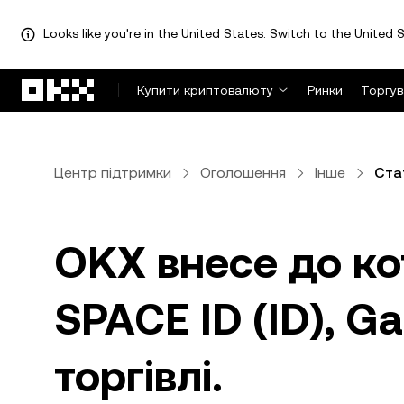
Looks like you're in the United States. Switch to the United S
Перейти до основного вмісту
Купити криптовалюту
Ринки
Торгув
Центр підтримки
Оголошення
Інше
Ста
OKX внесе до ко
SPACE ID (ID), G
торгівлі.