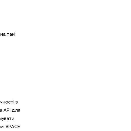
на такі
чності з
а API для
рмувати
рмі SPACE