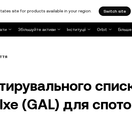
tates site for products available in your region.
Switch site
ати
Збільшуйте активи
Інституції
Orbit
Більше
ття
тирувального спис
alxe (GAL) для спото