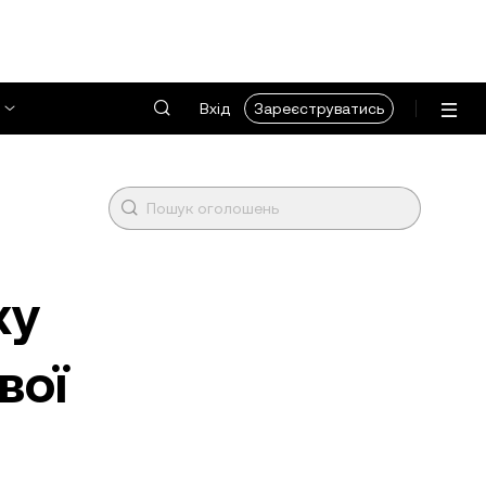
Вхід
Зареєструватись
ку
вої