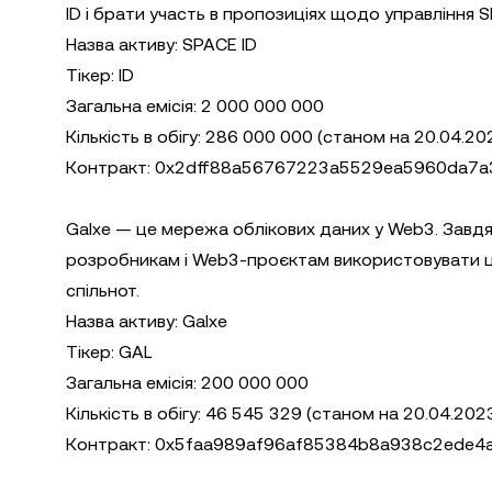
ID і брати участь в пропозиціях щодо управління 
Назва активу: SPACE ID
Тікер: ID
Загальна емісія: 2 000 000 000
Кількість в обігу: 286 000 000 (станом на 20.04.20
Контракт: 0x2dff88a56767223a5529ea5960da7a
Galxe — це мережа облікових даних у Web3. Завдя
розробникам і Web3-проєктам використовувати ци
спільнот.
Назва активу: Galxe
Тікер: GAL
Загальна емісія: 200 000 000
Кількість в обігу: 46 545 329 (станом на 20.04.202
Контракт: 0x5faa989af96af85384b8a938c2ede