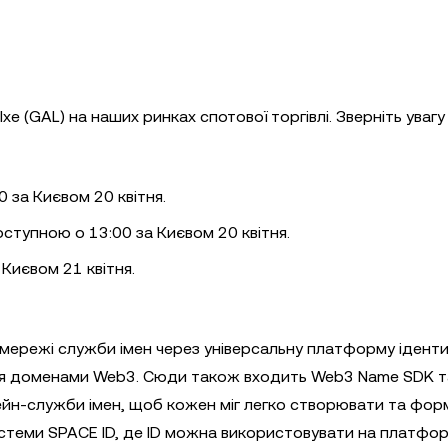
xe (GAL) на наших ринках спотової торгівлі. Зверніть увагу 
 за Києвом 20 квітня.
оступною о 13:00 за Києвом 20 квітня.
Києвом 21 квітня.
мережі служби імен через універсальну платформу іденти
ння доменами Web3. Сюди також входить Web3 Name SDK т
ичейн-служби імен, щоб кожен міг легко створювати та фо
истеми SPACE ID, де ID можна використовувати на платфо