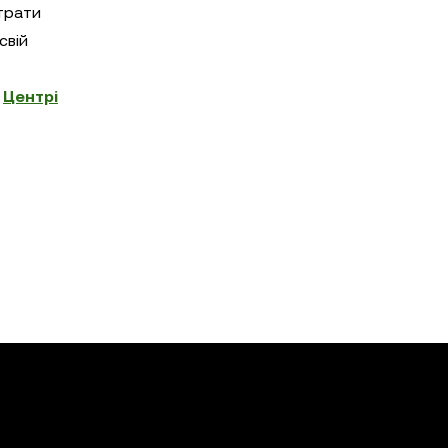
трати
свій
в
Центрі