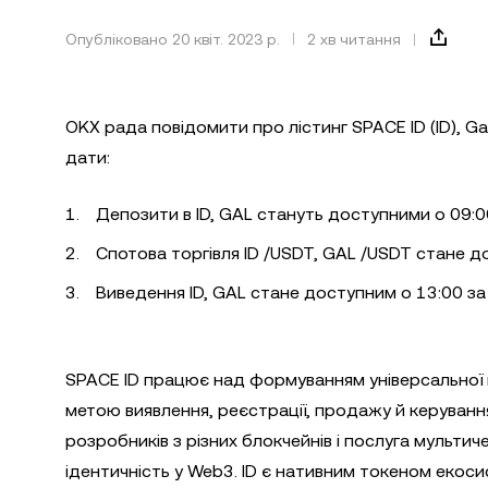
Опубліковано 20 квіт. 2023 р.
2 хв читання
OKX рада повідомити про лістинг SPACE ID (ID), Gal
дати:
Депозити в ID, GAL стануть доступними о 09:00
Спотова торгівля ID /USDT, GAL /USDT стане д
Виведення ID, GAL стане доступним о 13:00 за 
SPACE ID працює над формуванням універсальної 
метою виявлення, реєстрації, продажу й керува
розробників з різних блокчейнів і послуга мульт
ідентичність у Web3. ID є нативним токеном екос