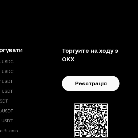
ргувати
Торгуйте на ходу з
OKX
C USDC
H USDC
C USDT
Реєстрація
H USDT
USDT
L/USDT
 USDT
с Bitcoin