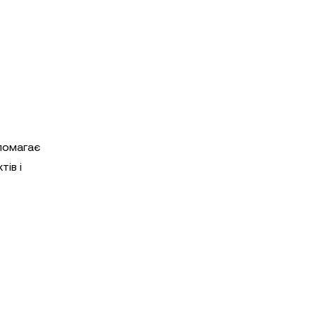
опомагає
ів і