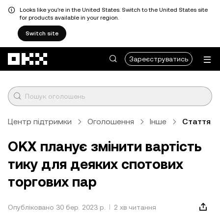
Looks like you're in the United States. Switch to the United States site
for products available in your region.
Switch site
Перейти до основного вмісту
Зареєструватись
Центр підтримки
Оголошення
Інше
Стаття
OKX планує змінити вартість
тику для деяких спотових
торгових пар
Опубліковано 30 бер. 2023 р.
2 хв читання