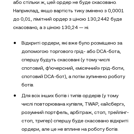
або стільки ж, цей ордер не буде скасовано.
Наприклад, якщо вартість тику змінено з 0,0001
до 0,01, лімітний ордер з ціною 130,2442 буде
скасовано, а з ціною 130,24 — ні.
Відкриті ордери, які вже було розміщено за
допомогою торгового грід- або DCA-бота,
спершу будуть скасовані (у тому числі
спотовий, ф’ючерсний, «місячний» грід-боти,
спотовий DCA-бот), а потім зупинено роботу
ботів.
Для всіх інших ботів і типів ордерів (у тому
числі повторювана купівля, TWAP, «айсберг»,
розумний портфель, арбітраж, стоп, трейлінг-
стоп, тригер) спершу буде скасовано відкриті
ордери, але це не вплине на роботу ботів.