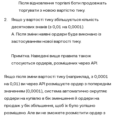
Після відновлення торгівлі боти продовжать
торгувати з новою вартістю тику.
Якщо у вартості тику збільшується кількість
десяткових знаків (з 0,01 на 0,0001).
A. Після зміни наявні ордери буде виконано із
застосуванням нової вартості тику.
Примітка. Наведені вище правила також
стосуються ордерів, розміщених через API.
Якщо після зміни вартості тику (наприклад, з 0,0001
на 0,01) ви через API розміщуєте ордер з попереднім
значенням (0,0001), система автоматично округляє
ордери на купівлю в бік зменшення й ордери на
продаж у бік збільшення, щоб їх було успішно
розміщено. Але ви не зможете розмістити ордер з