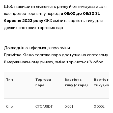
Щоб підвищити ліквідність ринку й оптимізувати для
вас процес торгівлі, у період
з 09:00 до 09:30 31
березня 2023 року
OKX змінить вартість тику для
деяких спотових торгових пар.
Докладніша інформація про зміни:
Примітка. Якщо торгова пара доступна на спотовому
й маржинальному ринках, зміна торкнеться їх обох.
Тип
Торгова
Вартість
Вартість
пара
тику (стара)
тику (нова
Спот
CTC/USDT
0,001
0,0001