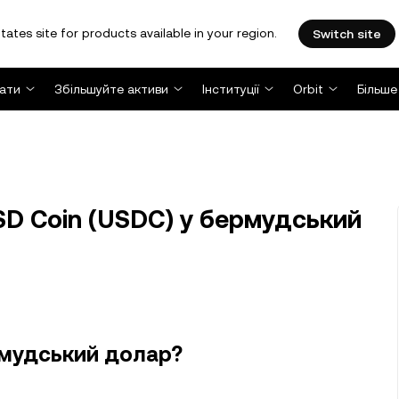
tates site for products available in your region.
Switch site
ати
Збільшуйте активи
Інституції
Orbit
Більше
D Coin (USDC) у бермудський
рмудський долар?