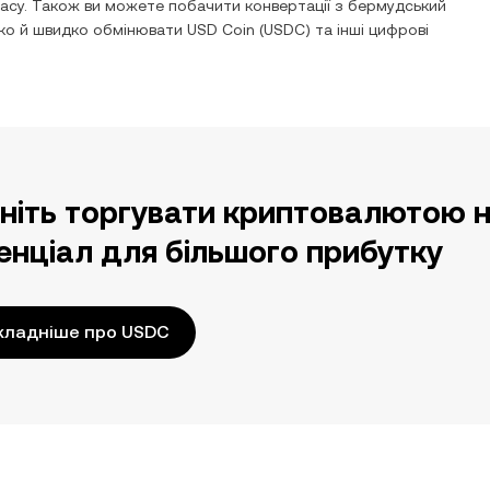
асу. Також ви можете побачити конвертації з
бермудський
гко й швидко обмінювати
USD Coin
(
USDC
) та інші цифрові
ніть торгувати криптовалютою н
енціал для більшого прибутку
кладніше про USDC