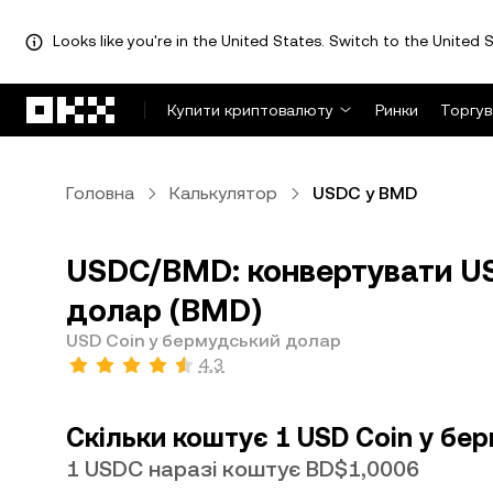
Looks like you're in the United States. Switch to the United S
Перейти до основного вмісту
Купити криптовалюту
Ринки
Торгув
Головна
Калькулятор
USDC у BMD
USDC/BMD: конвертувати US
долар (BMD)
USD Coin у бермудський долар
4,3
Скільки коштує 1 USD Coin у бе
1 USDC наразі коштує BD$1,0006