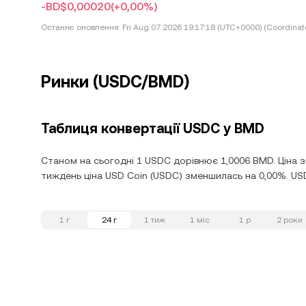
-BD$0,00020
(+0,00%)
Останнє оновлення:
Fri Aug 07 2026 19:17:18 (UTC+0000) (Coordinat
Ринки (USDC/BMD)
Таблиця конвертації USDC у BMD
Станом на сьогодні 1 USDC дорівнює 1,0006 BMD. Ціна з
тиждень ціна USD Coin (USDC) зменшилась на 0,00%. USD
1 г
24 г
1 тиж
1 міс
1 р
2 роки