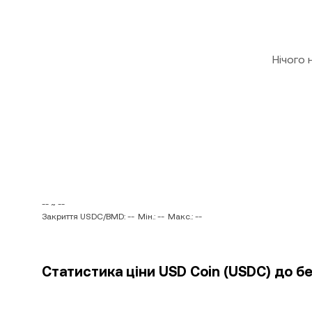
Нічого
-- ~ --
Закриття USDC/BMD: --
Мін.: --
Макс.: --
Статистика ціни USD Coin (USDC) до 