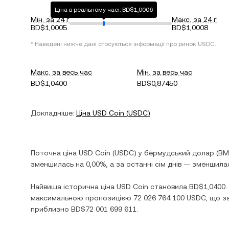
Ціна в реальному часі: BD$1,0006
Мін. за 24 г
Макс. за 24 г
BD$1,0005
BD$1,0008
* Наведені нижче дані стосуються інформації про ринок
USDC
.
Макс. за весь час
Мін. за весь час
BD$1,0400
BD$0,87450
Докладніше:
Ціна
USD Coin
(
USDC
)
Поточна ціна
USD Coin
(
USDC
) у
бермудський долар
(
BM
зменшилась
на
0,00%
, а за останні сім днів —
зменшила
Найвища історична ціна
USD Coin
становила
BD$1,0400
.
максимальною пропозицією
72 026 764 100 USDC
, що з
приблизно
BD$72 001 699 611
.