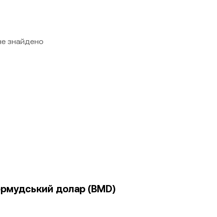
 не знайдено
бермудський долар (BMD)