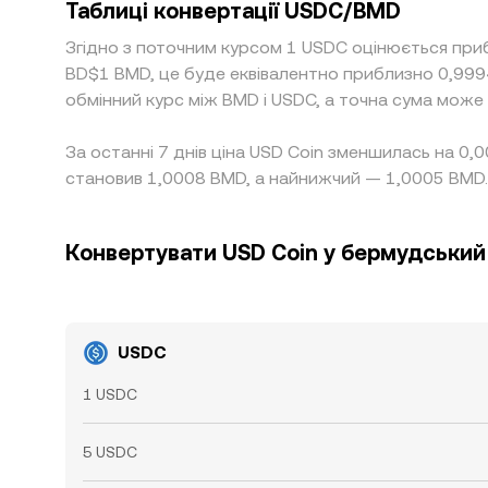
Таблиці конвертації USDC/BMD
Згідно з поточним курсом 1 USDC оцінюється при
BD$1 BMD, це буде еквівалентно приблизно 0,99
обмінний курс між BMD і USDC, а точна сума може
За останні 7 днів ціна USD Coin зменшилась на 0
становив 1,0008 BMD, а найнижчий — 1,0005 BMD.
Конвертувати USD Coin у бермудський
USDC
1 USDC
5 USDC