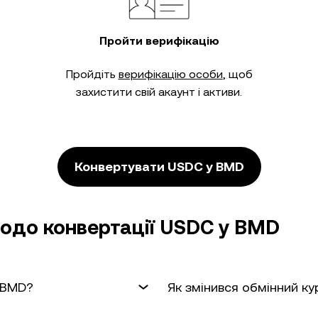
Пройти верифікацію
Пройдіть
верифікацію особи
, щоб
захистити свій акаунт і активи.
Конвертувати USDC у BMD
одо конвертації USDC у BMD
 BMD?
Як змінився обмінний к