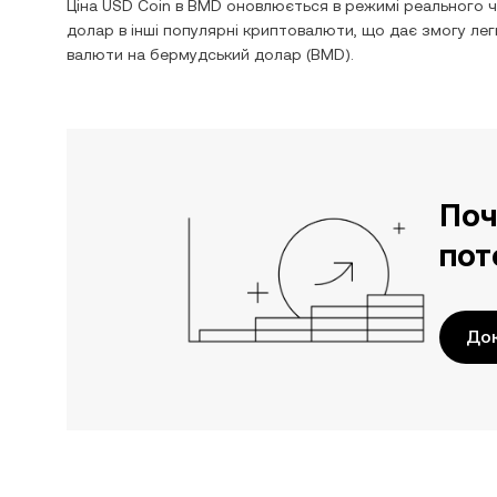
Ціна
USD Coin
в
BMD
оновлюється в режимі реального ч
долар
в інші популярні криптовалюти, що дає змогу ле
валюти на
бермудський долар
(
BMD
).
Поч
пот
До