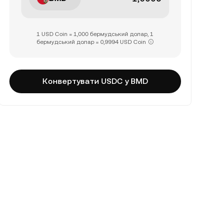
1 USD Coin = 1,000 бермудський долар, 1
бермудський долар = 0,9994 USD Coin
Конвертувати USDC у BMD