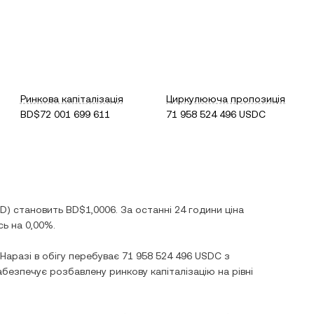
Ринкова капіталізація
Циркулююча пропозиція
BD$72 001 699 611
71 958 524 496 USDC
D
) становить
BD$1,0006
. За останні 24 години ціна
сь
на
0,00%
.
 Наразі в обігу перебуває
71 958 524 496 USDC
з
абезпечує розбавлену ринкову капіталізацію на рівні