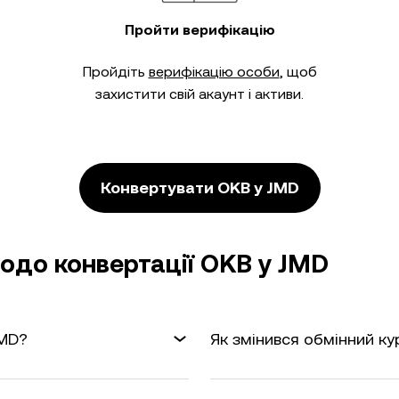
Пройти верифікацію
Пройдіть
верифікацію особи
, щоб
захистити свій акаунт і активи.
Конвертувати OKB у JMD
одо конвертації OKB у JMD
JMD?
Як змінився обмінний ку