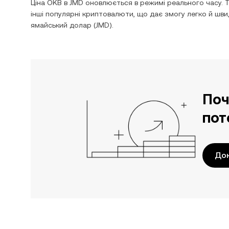
Ціна
OKB
в
JMD
оновлюється в режимі реального часу. 
інші популярні криптовалюти, що дає змогу легко й ш
ямайський долар
(
JMD
).
Поч
пот
До