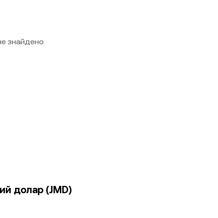
 не знайдено
ий долар (JMD)