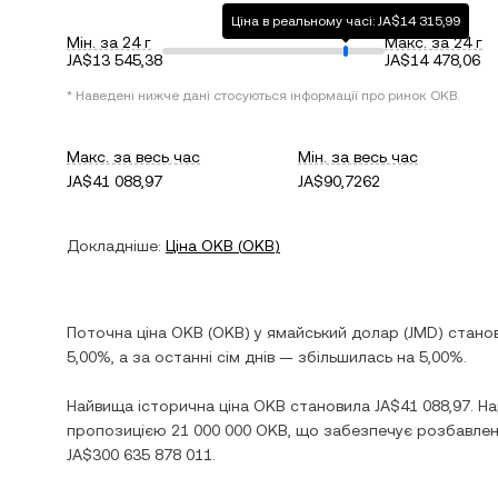
Ціна в реальному часі: JA$14 315,99
Мін. за 24 г
Макс. за 24 г
JA$13 545,38
JA$14 478,06
* Наведені нижче дані стосуються інформації про ринок
OKB
.
Макс. за весь час
Мін. за весь час
JA$41 088,97
JA$90,7262
Докладніше:
Ціна
OKB
(
OKB
)
Поточна ціна
OKB
(
OKB
) у
ямайський долар
(
JMD
) стано
5,00%
, а за останні сім днів —
збільшилась
на
5,00%
.
Найвища історична ціна
OKB
становила
JA$41 088,97
. Н
пропозицією
21 000 000 OKB
, що забезпечує розбавлену
JA$300 635 878 011
.