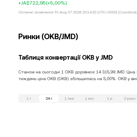
+JA$722,95
(+5,00%)
Останнє оновлення:
Fri Aug 07 2026 20:14:20 (UTC+0000) (Coordinat
Ринки (OKB/JMD)
Таблиця конвертації OKB у JMD
Станом на сьогодні 1 OKB дорівнює 14 315,99 JMD. Ціна 
тиждень ціна OKB (OKB) збільшилась на 5,00%. OKB у вис
1 г
24 г
1 тиж
1 міс
1 р
2 роки