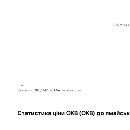
Нічого
-- ~ --
Закриття OKB/JMD: --
Мін.: --
Макс.: --
Статистика ціни OKB (OKB) до ямайськ