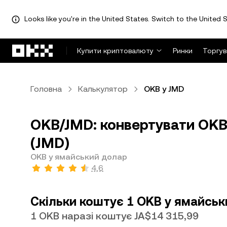
Looks like you're in the United States. Switch to the United S
Перейти до основного вмісту
Купити криптовалюту
Ринки
Торгув
Головна
Калькулятор
OKB у JMD
OKB/JMD: конвертувати OKB
(JMD)
OKB у ямайський долар
4,6
Скільки коштує 1 OKB у ямайсь
1 OKB наразі коштує JA$14 315,99