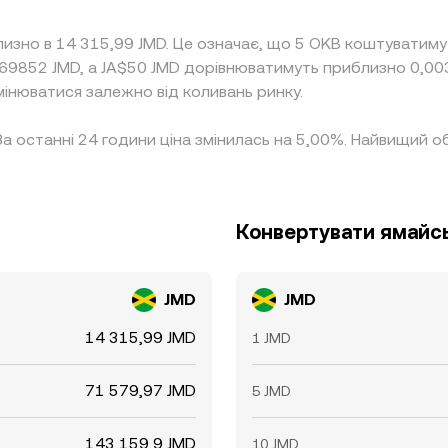
лизно в 14 315,99 JMD. Це означає, що 5 OKB коштуватиму
069852 JMD, а JA$50 JMD дорівнюватимуть приблизно 0,00
мінюватися залежно від коливань ринку.
 За останні 24 години ціна змінилась на 5,00%. Найвищий
Конвертувати ямайсь
JMD
JMD
14 315,99 JMD
1 JMD
71 579,97 JMD
5 JMD
143 159,9 JMD
10 JMD