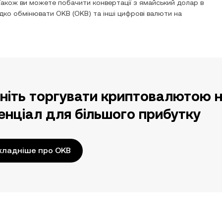
Також ви можете побачити конвертації з
ямайський долар
в
видко обмінювати
OKB
(
OKB
) та інші цифрові валюти на
ніть торгувати криптовалютою н
енціал для більшого прибутку
кладніше про OKB