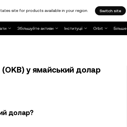
tates site for products available in your region.
Switch site
ати
Збільшуйте активи
Інституції
Orbit
Більше
 (OKB) у ямайський долар
кий долар?