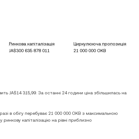
Ринкова капіталізація
Циркулююча пропозиція
JA$300 635 878 011
21 000 000 OKB
вить
JA$14 315,99
. За останні 24 години ціна
збільшилась
на
аразі в обігу перебуває
21 000 000 OKB
з максимальною
 ринкову капіталізацію на рівні приблизно