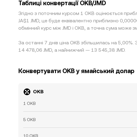
Таблиці конвертації OKB/JMD
Згідно з поточним курсом 1 OKB оцінюється приб
JA$1 JMD, це буде еквівалентно приблизно 0,000
обмінний курс між JMD і OKB, а точна сума може з
За останні 7 днів ціна OKB збільшилась на 5,00%.
14 478,06 JMD, а найнижчий — 13 545,38 JMD.
Конвертувати OKB у ямайський долар
OKB
1 OKB
5 OKB
10 OKB