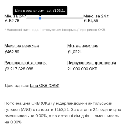
Ціна в реальному часі: ƒ153,21
Мін. за 24 г
Макс. за 24 г
ƒ152,78
ƒ154,55
* Наведені нижче дані стосуються інформації про ринок
OKB
.
Макс. за весь час
Мін. за весь час
ƒ462,89
ƒ1,0221
Ринкова капіталізація
Циркулююча пропозиція
ƒ3 217 328 088
21 000 000 OKB
Докладніше:
Ціна
OKB
(
OKB
)
Поточна ціна
OKB
(
OKB
) у
нідерландський антильський
гульден
(
ANG
) становить
ƒ153,21
. За останні 24 години ціна
зменшилась
на
0,00%
, а за останні сім днів —
зменшилась
на
0,00%
.