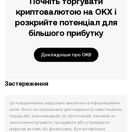
Почніть торгувати
криптовалютою на OKX і
розкрийте потенціал для
більшого прибутку
Докладніше про OKB
Застереження
Це повідомлення надіслано виключно в інформаційних
цілях. Воно не призначене для надання (i) інвестиційних
порад або рекомендацій; (ii) пропозицій, закликів чи
заохочення купувати, продавати або утримувати
цифрові активи; (iii) фінансових, бухгалтерських,