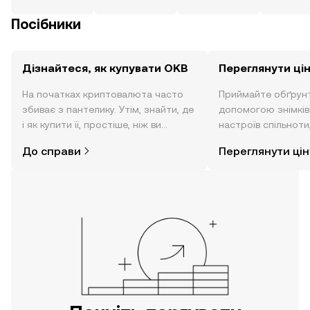
Посібники
Дізнайтеся, як купувати OKB
Переглянути ці
На початках криптовалюта часто
Приймайте обґрунт
збиває з пантелику. Утім, знайти, де
допомогою знімків 
і як купити її, простіше, ніж ви
настроїв спільноти
думаєте. Розпочніть свою подорож
режимі реального 
До справи
Переглянути цін
за допомогою застосунку OKX для
мобільних пристроїв або
безпосередньо на цьому вебсайті.