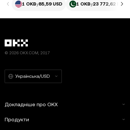
1 OKB
у
85,59 USD
1 OKB
у
23 772,62 PKR
© 2026 OKX.COM, 2017
Українська/USD
Докладніше про OKX
Продукти