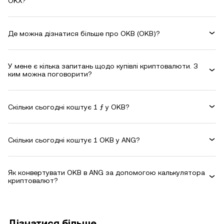
OKX?
Де можна дізнатися більше про OKB (OKB)?
У мене є кілька запитань щодо купівлі криптовалюти. З
ким можна поговорити?
Скільки сьогодні коштує 1 ƒ у OKB?
Скільки сьогодні коштує 1 OKB у ANG?
Як конвертувати OKB в ANG за допомогою калькулятора
криптовалют?
Дізнатися більше