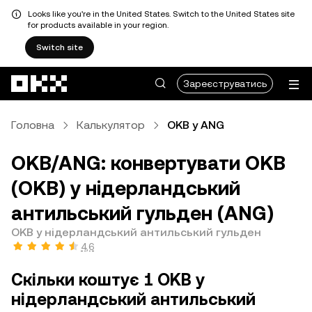
Looks like you're in the United States. Switch to the United States site
for products available in your region.
Switch site
Перейти до основного вмісту
Зареєструватись
Головна
Калькулятор
OKB у ANG
OKB/ANG: конвертувати OKB
(OKB) у нідерландський
антильський гульден (ANG)
OKB у нідерландський антильський гульден
4,6
Скільки коштує 1 OKB у
нідерландський антильський