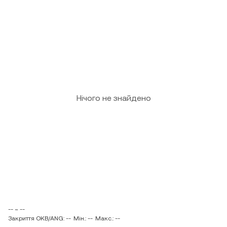
Нічого не знайдено
-- ~ --
Закриття OKB/ANG: --
Мін.: --
Макс.: --