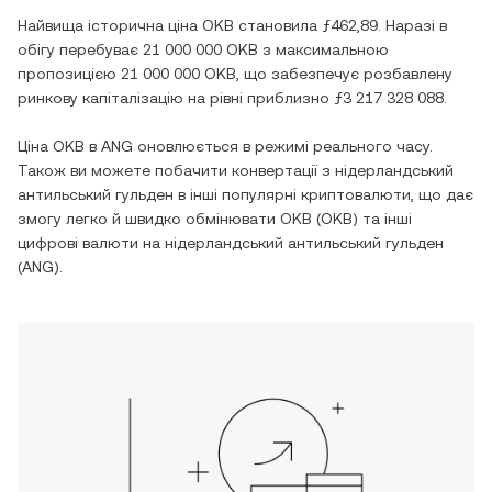
Найвища історична ціна
OKB
становила
ƒ462,89
. Наразі в
обігу перебуває
21 000 000 OKB
з максимальною
пропозицією
21 000 000 OKB
, що забезпечує розбавлену
ринкову капіталізацію на рівні приблизно
ƒ3 217 328 088
.
Ціна
OKB
в
ANG
оновлюється в режимі реального часу.
Також ви можете побачити конвертації з
нідерландський
антильський гульден
в інші популярні криптовалюти, що дає
змогу легко й швидко обмінювати
OKB
(
OKB
) та інші
цифрові валюти на
нідерландський антильський гульден
(
ANG
).