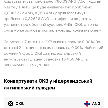
коштуватимуть приблизно 766,03 ANG. Або якщо ви
маєте ƒ1 ANG, це буде еквівалентно приблизно
0,0065272 ANG, а ƒ50 ANG дорівнюватимуть
приблизно 0,32636 ANG. Ці цифри лише дають
уявлення про обмінний курс між ANG і OKB, а точна
сума може змінюватися залежно від коливань ринку.
За останні 7 днів ціна OKB зменшилась на 0,00%. За
останні 24 години ціна змінилась на 0,00%. Найвищий
обмінний курс 1 OKB для нідерландський
антильський гульден становив 154,55 ANG, а
найнижчий — 152,78 ANG.
Конвертувати OKB у нідерландський
антильський гульден
OKB
ANG