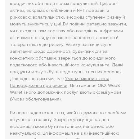
юридичних або податкових консультацій. Цифрові
активи, зокрема стейблкоїни й NFT пов’язані з
ринковою волатильністю, високим ступенем ризику й
можуть знизитись у ціні. Ви повинні ретельно зважити,
чи підходить вам торгівля або володіння цифровими
активами з огляду на ваше фінансове становище й
толерантність до ризику. Якщо у вас виникнуть
запитання щодо доречності будь-яких дій за
конкретних обставин, зверніться до юридичного,
податкового або інвестиційного консультанта. Деякі
продукти можуть бути недоступні в певних регіонах.
Докладніше дивіться тут:
Умови використання
і
Попередження про ризики
. Для гаманця OKX Web3
Wallet і його допоміжних послуг діють окремі умови
(
Умови обслуговування
).
Ви переглядаєте контент, який підсумовано засобами
штучного інтелекту. Зверніть увагу, що надана
інформація може бути неточною, неповною або
неактуальною. Ця інформація не є (i) інвестиційною