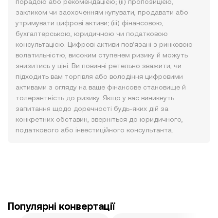
порадою або рекомендацією; (ii) пропозицією,
закликом чи заохоченням купувати, продавати або
утримувати цифрові активи; (iii) фінансовою,
бухгалтерською, юридичною чи податковою
консультацією. Цифрові активи пов’язані з ринковою
волатильністю, високим ступенем ризику й можуть
знизитись у ціні. Ви повинні ретельно зважити, чи
підходить вам торгівля або володіння цифровими
активами з огляду на ваше фінансове становище й
толерантність до ризику. Якщо у вас виникнуть
запитання щодо доречності будь-яких дій за
конкретних обставин, зверніться до юридичного,
податкового або інвестиційного консультанта.
Популярні конвертації