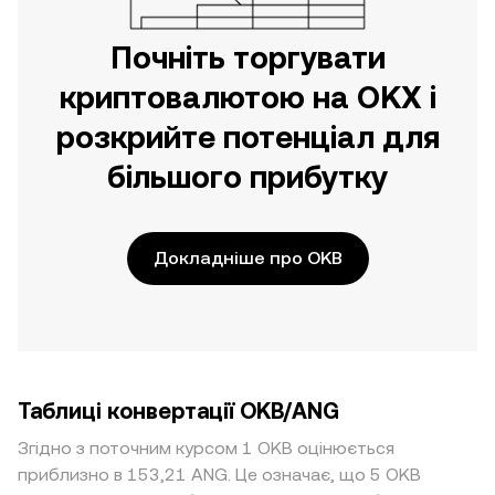
Почніть торгувати
криптовалютою на OKX і
розкрийте потенціал для
більшого прибутку
Докладніше про OKB
Таблиці конвертації OKB/ANG
Згідно з поточним курсом 1 OKB оцінюється
приблизно в 153,21 ANG. Це означає, що 5 OKB