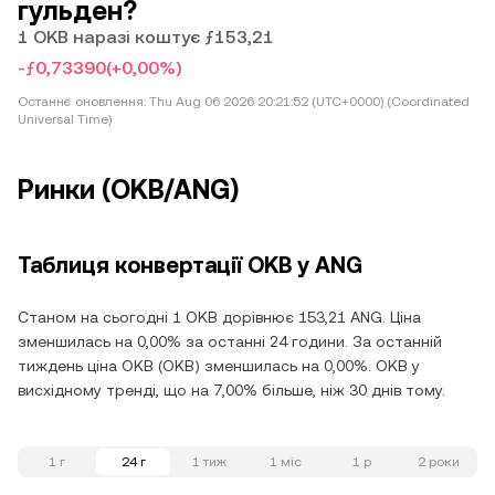
гульден?
1 OKB наразі коштує ƒ153,21
-ƒ0,73390
(+0,00%)
Останнє оновлення:
Thu Aug 06 2026 20:21:52 (UTC+0000) (Coordinated
Universal Time)
Ринки (OKB/ANG)
Таблиця конвертації OKB у ANG
Станом на сьогодні 1 OKB дорівнює 153,21 ANG. Ціна
зменшилась на 0,00% за останні 24 години. За останній
тиждень ціна OKB (OKB) зменшилась на 0,00%. OKB у
висхідному тренді, що на 7,00% більше, ніж 30 днів тому.
1 г
24 г
1 тиж
1 міс
1 р
2 роки