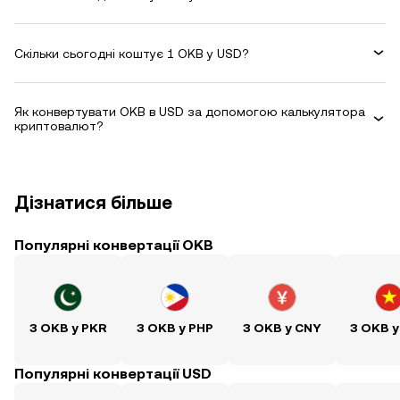
Скільки сьогодні коштує 1 OKB у USD?
Як конвертувати OKB в USD за допомогою калькулятора
криптовалют?
Дізнатися більше
Популярні конвертації OKB
З OKB у PKR
З OKB у PHP
З OKB у CNY
З OKB у
Популярні конвертації USD