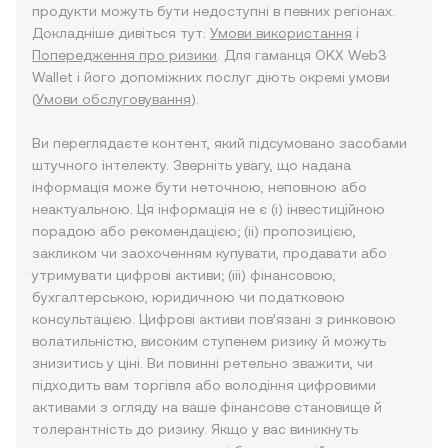
продукти можуть бути недоступні в певних регіонах.
Докладніше дивіться тут:
Умови використання
і
Попередження про ризики
. Для гаманця OKX Web3
Wallet і його допоміжних послуг діють окремі умови
(
Умови обслуговування
).
Ви переглядаєте контент, який підсумовано засобами
штучного інтелекту. Зверніть увагу, що надана
інформація може бути неточною, неповною або
неактуальною. Ця інформація не є (i) інвестиційною
порадою або рекомендацією; (ii) пропозицією,
закликом чи заохоченням купувати, продавати або
утримувати цифрові активи; (iii) фінансовою,
бухгалтерською, юридичною чи податковою
консультацією. Цифрові активи пов’язані з ринковою
волатильністю, високим ступенем ризику й можуть
знизитись у ціні. Ви повинні ретельно зважити, чи
підходить вам торгівля або володіння цифровими
активами з огляду на ваше фінансове становище й
толерантність до ризику. Якщо у вас виникнуть