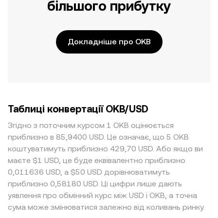
більшого прибутку
Докладніше про OKB
Таблиці конвертації OKB/USD
Згідно з поточним курсом 1 OKB оцінюється
приблизно в 85,9400 USD. Це означає, що 5 OKB
коштуватимуть приблизно 429,70 USD. Або якщо ви
маєте $1 USD, це буде еквівалентно приблизно
0,011636 USD, а $50 USD дорівнюватимуть
приблизно 0,58180 USD. Ці цифри лише дають
уявлення про обмінний курс між USD і OKB, а точна
сума може змінюватися залежно від коливань ринку.