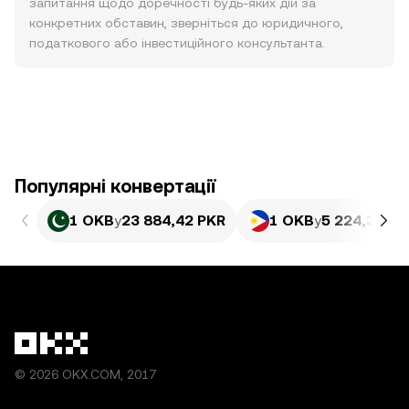
запитання щодо доречності будь-яких дій за
конкретних обставин, зверніться до юридичного,
податкового або інвестиційного консультанта.
Популярні конвертації
1 OKB
у
23 884,42 PKR
1 OKB
у
5 224,37 PH
© 2026 OKX.COM, 2017