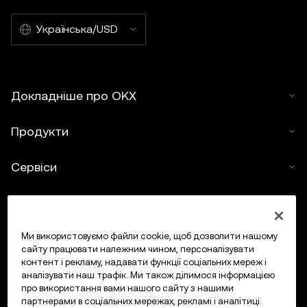
Українська/USD
Докладніше про OKX
Продукти
Сервіси
Підтримка
Купити криптовалюту
Ми використовуємо файли cookie, щоб дозволити нашому
сайту працювати належним чином, персоналізувати
контент і рекламу, надавати функції соціальних мереж і
Калькулятор криптовалюти
аналізувати наш трафік. Ми також ділимося інформацією
про використання вами нашого сайту з нашими
партнерами в соціальних мережах, рекламі і аналітиці.