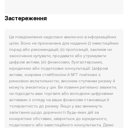
Застереження
Це повідомлення надіслано виключно в інформаційних
цілях. Воно не призначене для надання (i) інвестиційних
порад або рекомендацій; (ii) пропозицій, закликів чи
заохочення купувати, продавати або утримувати
цифрові активи; (iii) фінансових, бухгалтерських,
юридичних або податкових консультацій. Цифрові
активи, зокрема стейблкоїни й NFT пов’язані з
ринковою волатильністю, високим ступенем ризику й
можуть знизитись у ціні. Ви повинні ретельно зважити,
чи підходить вам торгівля або володіння цифровими
активами з огляду на ваше фінансове становище й
толерантність до ризику. Якщо у вас виникнуть
запитання щодо доречності будь-яких дій за
конкретних обставин, зверніться до юридичного,
податкового або інвестиційного консультанта. Деякі