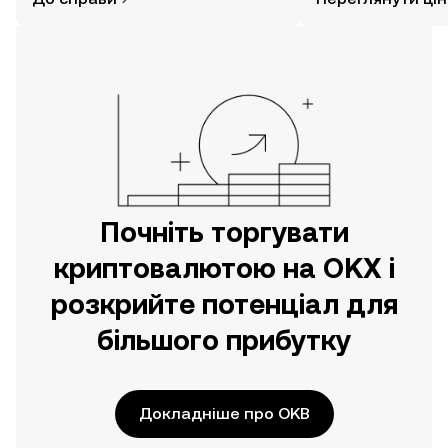
за допомогою застосунку OKX для
мобільних пристроїв або
безпосередньо на цьому вебсайті.
Почніть торгувати
криптовалютою на OKX і
розкрийте потенціал для
більшого прибутку
Докладніше про OKB