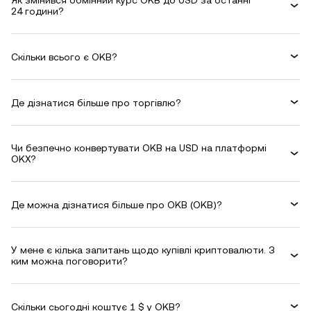
Як змінився обмінний курс OKB до USD за останні
24 години?
Скільки всього є OKB?
Де дізнатися більше про торгівлю?
Чи безпечно конвертувати OKB на USD на платформі
OKX?
Де можна дізнатися більше про OKB (OKB)?
У мене є кілька запитань щодо купівлі криптовалюти. З
ким можна поговорити?
Скільки сьогодні коштує 1 $ у OKB?