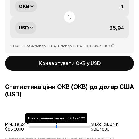
OKB
USD
1 OKB = 85,94 долар США, 1 долар США = 0,011636 OKB
Конвертувати OKB у USD
Статистика ціни OKB (OKB) до долар США
(USD)
Ціна в реальному часі: $85,9400
Мін. за 24 г
Макс. за 24 г
$85,5000
$86,4800