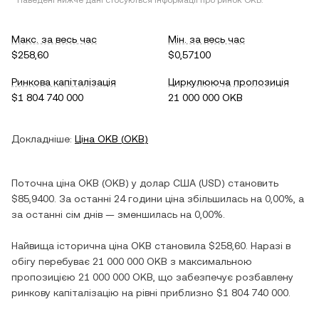
* Наведені нижче дані стосуються інформації про ринок
OKB
.
Макс. за весь час
Мін. за весь час
$258,60
$0,57100
Ринкова капіталізація
Циркулююча пропозиція
$1 804 740 000
21 000 000 OKB
Докладніше:
Ціна
OKB
(
OKB
)
Поточна ціна
OKB
(
OKB
) у
долар США
(
USD
) становить
$85,9400
. За останні 24 години ціна
збільшилась
на
0,00%
, а
за останні сім днів —
зменшилась
на
0,00%
.
Найвища історична ціна
OKB
становила
$258,60
. Наразі в
обігу перебуває
21 000 000 OKB
з максимальною
пропозицією
21 000 000 OKB
, що забезпечує розбавлену
ринкову капіталізацію на рівні приблизно
$1 804 740 000
.