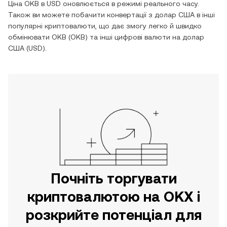
Ціна
OKB
в
USD
оновлюється в режимі реального часу.
Також ви можете побачити конвертації з
долар США
в інші
популярні криптовалюти, що дає змогу легко й швидко
обмінювати
OKB
(
OKB
) та інші цифрові валюти на
долар
США
(
USD
).
Почніть торгувати
криптовалютою на OKX і
розкрийте потенціал для