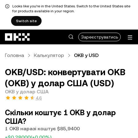
Looks like you're in the United States. Switch to the United States site
for products available in your region.
Switch site
Перейти до основного вмісту
Зареєструватись
Головна
Калькулятор
OKB у USD
OKB/USD: конвертувати OKB
(OKB) у долар США (USD)
OKB у долар США
4,6
Скільки коштує 1 OKB у долар
США?
1 OKB наразі коштує $85,9400
+$0,28000
(+0,00%)