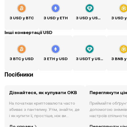
З USD у BTC
З USD у ETH
З USD у USDT
З USD у
Інші конвертації USD
З BTC у USD
З ETH у USD
З USDT у USD
З BNB у
Посібники
Дізнайтеся, як купувати OKB
Переглянути ці
На початках криптовалюта часто
Приймайте обґрунт
збиває з пантелику. Утім, знайти, де
допомогою знімків 
і як купити її, простіше, ніж ви
настроїв спільноти
думаєте. Розпочніть свою подорож
режимі реального 
До справи
Переглянути цін