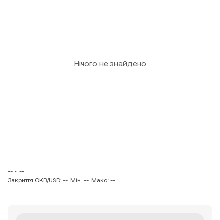
Нічого не знайдено
-- ~ --
Закриття OKB/USD: --
Мін.: --
Макс.: --