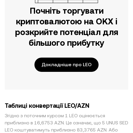
Почніть торгувати
криптовалютою на OKX і
розкрийте потенціал для
більшого прибутку
Докладніше про LEO
Таблиці конвертації LEO/AZN
Згідно з поточним курсом 1 LEO оцінюється
приблизно в 16,6753 AZN. Це означає, що 5 UNUS SED
LEO коштуватимуть приблизно 83,3765 AZN. Або