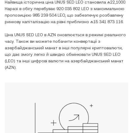
Найвища історична ціна
UNUS SED LEO
становила
₼22,1000
.
Наразі в обігу перебуває
920 035 802 LEO
з максимальною
пропозицією
985 239 504 LEO
, що забезпечує розбавлену
ринкову капіталізацію на рівні приблизно
₼15 341 873 116
.
Ціна
UNUS SED LEO
в
AZN
оновлюється в режимі реального
часу. Також ви можете побачити конвертації з
азербайджанський манат
в інші популярні криптовалюти,
що дає змогу легко й швидко обмінювати
UNUS SED LEO
(
LEO
) та інші цифрові валюти на
азербайджанський манат
(
AZN
).