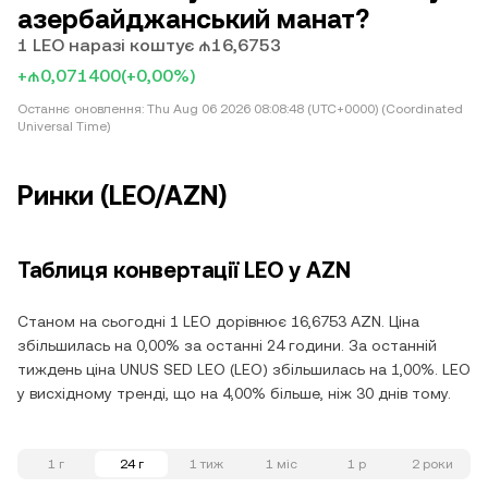
азербайджанський манат?
1 LEO наразі коштує ₼16,6753
+₼0,071400
(+0,00%)
Останнє оновлення:
Thu Aug 06 2026 08:08:48 (UTC+0000) (Coordinated
Universal Time)
Ринки (LEO/AZN)
Таблиця конвертації LEO у AZN
Станом на сьогодні 1 LEO дорівнює 16,6753 AZN. Ціна
збільшилась на 0,00% за останні 24 години. За останній
тиждень ціна UNUS SED LEO (LEO) збільшилась на 1,00%. LEO
у висхідному тренді, що на 4,00% більше, ніж 30 днів тому.
1 г
24 г
1 тиж
1 міс
1 р
2 роки