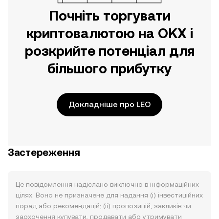
Почніть торгувати
криптовалютою на OKX і
розкрийте потенціал для
більшого прибутку
Докладніше про LEO
Застереження
Це повідомлення надіслано виключно в інформаційних
цілях. Воно не призначене для надання (i) інвестиційних
порад або рекомендацій; (ii) пропозицій, закликів чи
заохочення купувати, продавати або утримувати