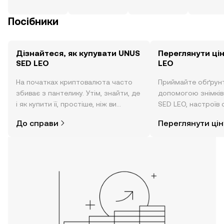
Посібники
Дізнайтеся, як купувати UNUS
Переглянути ці
SED LEO
LEO
На початках криптовалюта часто
Приймайте обґрунт
збиває з пантелику. Утім, знайти, де
допомогою знімків 
і як купити її, простіше, ніж ви
SED LEO, настроїв 
думаєте. Розпочніть свою подорож
тощо в режимі реа
До справи
Переглянути цін
за допомогою застосунку OKX для
мобільних пристроїв або
безпосередньо на цьому вебсайті.