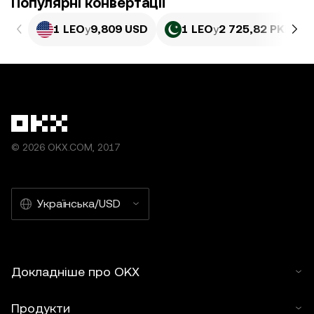
Популярні конвертації
1 LEO
у
9,809 USD
1 LEO
у
2 725,82 PKR
© 2026 OKX.COM, 2017
Українська/USD
Докладніше про OKX
Продукти