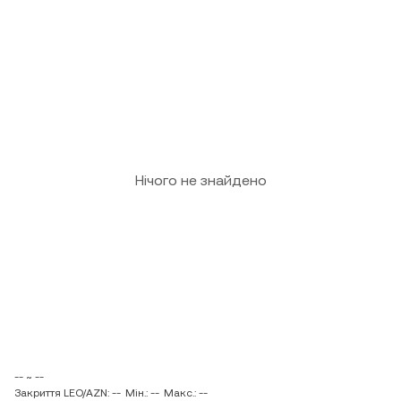
Нічого не знайдено
-- ~ --
Закриття LEO/AZN: --
Мін.: --
Макс.: --