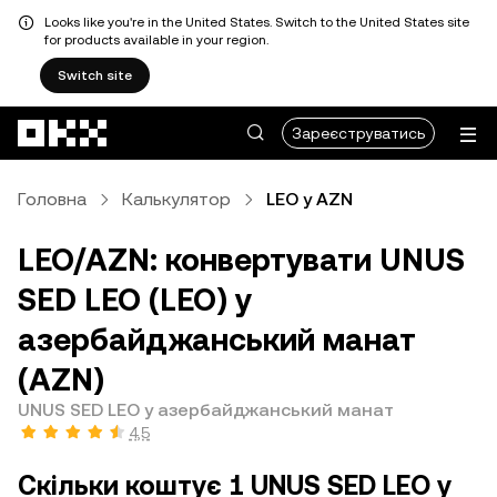
Looks like you're in the United States. Switch to the United States site
for products available in your region.
Switch site
Перейти до основного вмісту
Зареєструватись
Головна
Калькулятор
LEO у AZN
LEO/AZN: конвертувати UNUS
SED LEO (LEO) у
азербайджанський манат
(AZN)
UNUS SED LEO у азербайджанський манат
4,5
Скільки коштує 1 UNUS SED LEO у