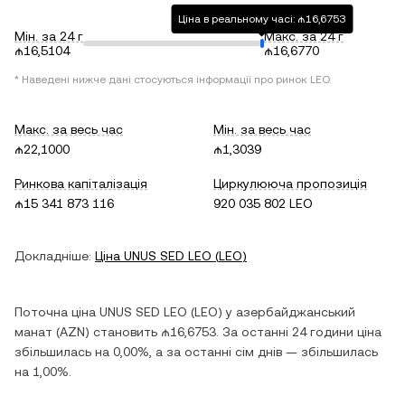
Ціна в реальному часі: ₼16,6753
Мін. за 24 г
Макс. за 24 г
₼16,5104
₼16,6770
* Наведені нижче дані стосуються інформації про ринок
LEO
.
Макс. за весь час
Мін. за весь час
₼22,1000
₼1,3039
Ринкова капіталізація
Циркулююча пропозиція
₼15 341 873 116
920 035 802 LEO
Докладніше:
Ціна
UNUS SED LEO
(
LEO
)
Поточна ціна
UNUS SED LEO
(
LEO
) у
азербайджанський
манат
(
AZN
) становить
₼16,6753
. За останні 24 години ціна
збільшилась
на
0,00%
, а за останні сім днів —
збільшилась
на
1,00%
.