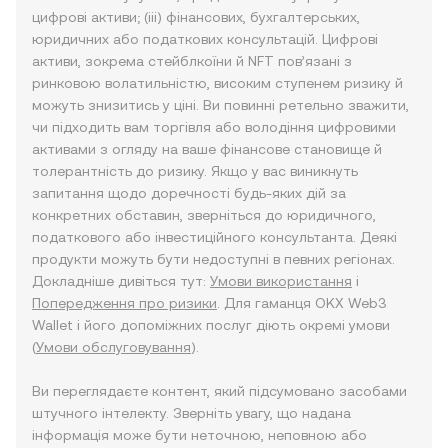
цифрові активи; (iii) фінансових, бухгалтерських,
юридичних або податкових консультацій. Цифрові
активи, зокрема стейблкоїни й NFT пов’язані з
ринковою волатильністю, високим ступенем ризику й
можуть знизитись у ціні. Ви повинні ретельно зважити,
чи підходить вам торгівля або володіння цифровими
активами з огляду на ваше фінансове становище й
толерантність до ризику. Якщо у вас виникнуть
запитання щодо доречності будь-яких дій за
конкретних обставин, зверніться до юридичного,
податкового або інвестиційного консультанта. Деякі
продукти можуть бути недоступні в певних регіонах.
Докладніше дивіться тут:
Умови використання
і
Попередження про ризики
. Для гаманця OKX Web3
Wallet і його допоміжних послуг діють окремі умови
(
Умови обслуговування
).
Ви переглядаєте контент, який підсумовано засобами
штучного інтелекту. Зверніть увагу, що надана
інформація може бути неточною, неповною або