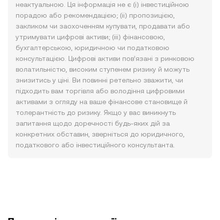
неактуальною. Ця інформація не є (i) інвестиційною
порадою або рекомендацією; (ii) пропозицією,
закликом чи заохоченням купувати, продавати або
утримувати цифрові активи; (iii) фінансовою,
бухгалтерською, юридичною чи податковою
консультацією. Цифрові активи пов’язані з ринковою
волатильністю, високим ступенем ризику й можуть
знизитись у ціні. Ви повинні ретельно зважити, чи
підходить вам торгівля або володіння цифровими
активами з огляду на ваше фінансове становище й
толерантність до ризику. Якщо у вас виникнуть
запитання щодо доречності будь-яких дій за
конкретних обставин, зверніться до юридичного,
податкового або інвестиційного консультанта.