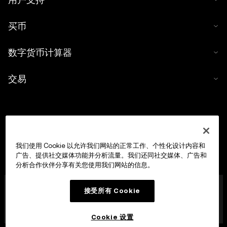
买币
数字货币计算器
交易
我们使用 Cookie 以允许我们网站的正常工作、个性化设计内容和
广告、提供社交媒体功能并分析流量。我们还同社交媒体、广告和
分析合作伙伴分享有关您使用我们网站的信息。
OKX Europe Limited 现已成为经马耳他金融服务管理局
接受所有 Cookie
(MFSA) 依据《数字货币资产市场法案》(马耳他法律第 647
章) 第 28 条授权成立的数字货币资产服务提供商 (CASP)，
获准开展数字货币资产交易平台业务。
Cookie 设置