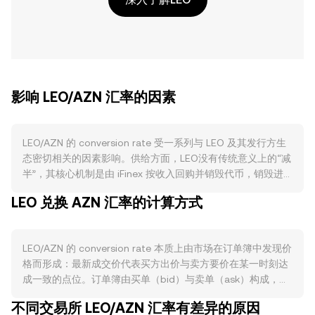
影响 LEO/AZN 汇率的因素
LEO/AZN 的 conversion rate 受一系列与 LEO 及其发行方生
态密切相关的因素影响。供给方面，LEO没有传统意义上的“减
半”，其核心机制是由 iFinex 按收入回购并销毁代币，销毁进
度定期在透明度报告中披露；此外，LEO在以太坊与 EOS 双链
LEO 兑换 AZN 汇率的计算方式
同时存在，跨链流动与链上迁移会阶段性影响可流通供给与各
市场的深度。需求端主要取决于 Bitfinex 及关联产品的使用活
跃度：交易费折扣、借贷与其他平台内权益会提升用户持有与
LEO/AZN 的 conversion rate 本质上由市场在订单簿中发现价
使用 LEO 的意愿，而当交易量与用户活动上升时，需求增强通
格而形成：最新成交价代表买方出价与卖方要价在某一时刻达
常会推高以法币计价的 LEO，从而影响 LEO/AZN 的
成一致的点位。订单簿由买单（bid）与卖单（ask）构成，最
conversion rate。宏观层面，LEO与比特币的方向性相关性在
佳买价与最佳卖价之间的差额称为价差（spread），两者的平
加密市场中较为显著，风险偏好变化往往先由 BTC 传导至其
不同交易所 LEO/AZN 汇率有差异的原因
均值即中间价（mid-price），常被用于参考。跨平台的数据
他资产；同时，AZN 的强弱与阿塞拜疆宏观环境、能源出口收