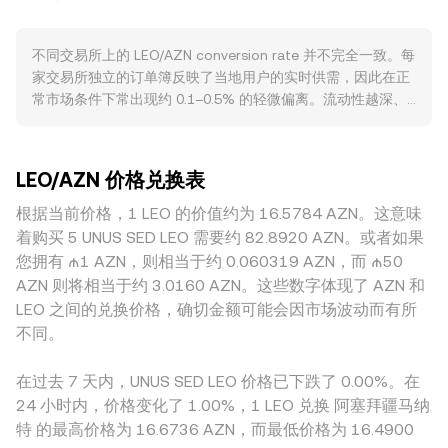
聚合通常采用成交量加权平均价（VWAP），其公式为 VWAP
支与央行政策有关，若 AZN 相对美元走强，则在其他条件不
= Σ(Price_i × Volume_i) / Σ Volume_i，成交量越大的场所对综
变时会压低以 AZN 计价的 LEO/AZN conversion rate。监管
不同交易所上的 LEO/AZN conversion rate 并不完全一致。每
合价格的影响越大。将该参考价用于换算时，基础算术为 AZN
维度上，针对交易所平台代币的合规审查、与稳定币相关的法
家交易所独立的订单簿反映了当地用户的实时供需，因此在正
数值 = LEO 数量 × rate，反之 LEO 数量 = AZN 数值 / rate，
律进展、以及本地对 AZN 的外汇与加密相关规定变化，都可
常市场条件下常出现约 0.1–0.5% 的轻微偏离。流动性越深、
其中的 rate 即当前 LEO/AZN 的 conversion rate。在去中心
能影响 LEO 的可接入性与定价基准。技术层面，若某些平台提
委托越密集的平台，较大的成交对价格的影响越小；而在流动
化交易所若存在显著的 LEO 流动性，自动做市商（AMM）采
供 LEO 永续合约，资金费率的正负变化可能短期影响现货溢
性较弱或以间接报价为主的场所，价格更容易偏离“共识”。对
用 x × y = k 的恒定乘积模型，当交易池中两种资产的储备发生
价；期权到期（若存在）与链上大额地址的进出（包括交易所
LEO 而言，部分平台以 LEO/USDT 或 LEO/USD 为主成交，再
变化时，价格近似为 y/x，这一链上价格也会通过做市与套利
热钱包与销毁地址）会带来波动；同时，大额卖买家在流动性
LEO/AZN 价格兑换表
通过本地外汇将美元或 USDT 折算为 AZN；当 USDT 相对法
影响中心化市场的参考价。
不深的交易对上更易产生价格滑点，从而对 LEO/AZN 的
币出现轻微溢价或折价时，这种基差会传导至最终的 LEO/AZN
根据当前价格，1 LEO 的价值约为 16.5784 AZN。这意味
conversion rate 造成短时扰动。
报价。此外，地理与监管差异可能导致获取 AZN 的渠道成本
着购买 5 UNUS SED LEO 需要约 82.8920 AZN。或者如果
不同，进而形成区域性溢价。套利者会在平台间买低卖高以缩
您拥有 ₼1 AZN，则相当于约 0.060319 AZN，而 ₼50
小差异，但由于手续费、提现与入金耗时、以及合规限制的存
AZN 则将相当于约 3.0160 AZN。这些数字体现了 AZN 和
在，套利并非瞬时或完美，因此各交易所的 LEO/AZN
LEO 之间的兑换价格，确切金额可能会因市场波动而有所
conversion rate 仍会保持一定幅度的分化。
不同。
在过去 7 天内，UNUS SED LEO 价格已下跌了 0.00%。在
24 小时内，价格变化了 1.00%，1 LEO 兑换 阿塞拜疆马纳
特 的最高价格为 16.6736 AZN，而最低价格为 16.4900