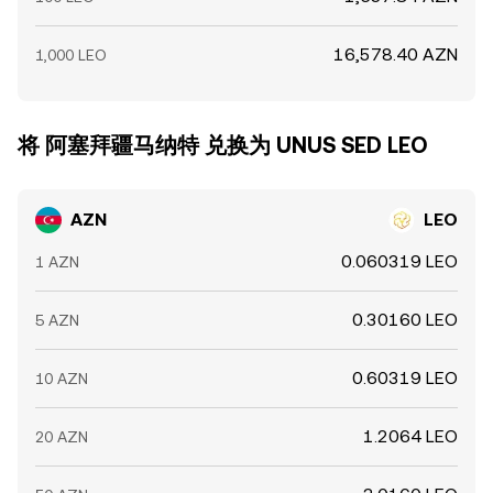
16,578.40 AZN
1,000 LEO
将 阿塞拜疆马纳特 兑换为 UNUS SED LEO
AZN
LEO
0.060319 LEO
1 AZN
0.30160 LEO
5 AZN
0.60319 LEO
10 AZN
1.2064 LEO
20 AZN