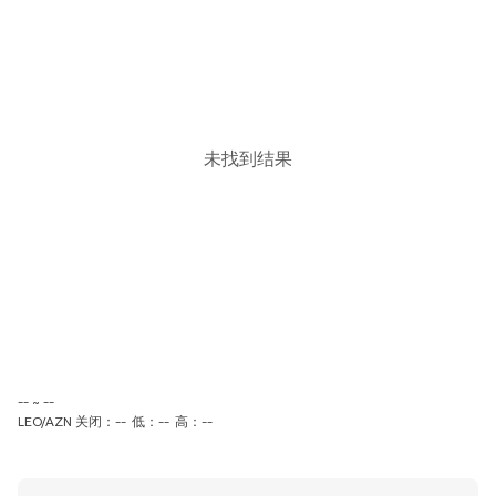
未找到结果
-- ~ --
LEO/AZN 关闭：--
低：--
高：--