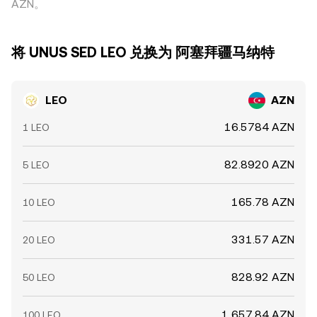
AZN。
将 UNUS SED LEO 兑换为 阿塞拜疆马纳特
LEO
AZN
16.5784 AZN
1 LEO
82.8920 AZN
5 LEO
165.78 AZN
10 LEO
331.57 AZN
20 LEO
828.92 AZN
50 LEO
1,657.84 AZN
100 LEO