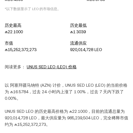
*以下数据显示了
LEO
的市场信息。
历史最高
历史最低
₼22.1000
₼1.3039
市值
流通供应
₼15,252,372,273
920,014,728 LEO
阅读更多：
UNUS SED LEO
(
LEO
) 价格
以
阿塞拜疆马纳特
(
AZN
) 计价，
UNUS SED LEO
(
LEO
) 的当前价格
为
₼16.5784
，过去 24 小时内
上涨
了
1.00%
，过去 7 天内
下跌
了
0.00%
。
UNUS SED LEO
的历史最高价格为
₼22.1000
，目前的流通总量为
920,014,728 LEO
，最大供应量为
985,239,504 LEO
，完全稀释市值
约为
₼15,252,372,273
。