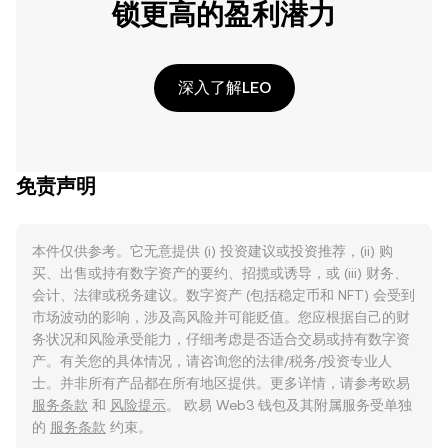
锁更高的盈利潜力
深入了解LEO
免责声明
本件仅供参考。它无意提供 (i) 投资建议或投资推荐，(ii) 购
买、出售或持有数字资产的要约、招揽或诱导，或 (iii) 财务、
会计、法律或税务建议。数字资产 (包括稳定币和 NFT) 会受到
市场波动的影响，涉及高风险并可能贬值。您应根据自己的财
务状况和风险承受能力，仔细考虑是否适合交易或持有数字资
产。有关您的具体情况，请咨询您的法律/税务/投资专业人
士。并非所有产品都在所有地区提供。更多详情，请参考欧易
服务条款
和
风险提示
。 欧易 Web3 钱包及其附属服务受单独
的
服务条款
约束。