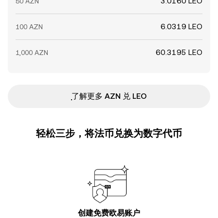
3.0160 LEO
50 AZN
6.0319 LEO
100 AZN
60.3195 LEO
1,000 AZN
ִִִִִִִִִִִִִִִִִִִִִִִִִִִִִִִִִִִִִִִִִִִִִִִ了解更多 AZN 兑 LEO
轻松三步，将法币兑换为数字代币
创建免费欧易账户