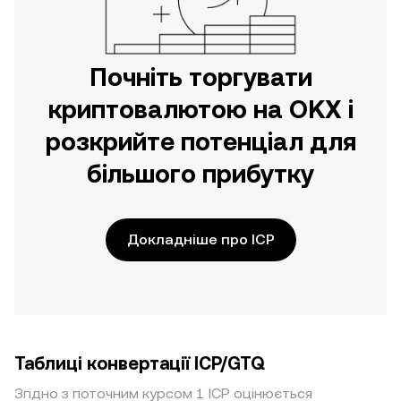
Почніть торгувати
криптовалютою на OKX і
розкрийте потенціал для
більшого прибутку
Докладніше про ICP
Таблиці конвертації ICP/GTQ
Згідно з поточним курсом 1 ICP оцінюється