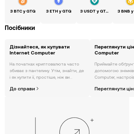
З BTC у GTQ
З ETH у GTQ
З USDT у GTQ
З BNB у
Посібники
Дізнайтеся, як купувати
Переглянути цін
Internet Computer
Computer
На початках криптовалюта часто
Приймайте обґрунт
збиває з пантелику. Утім, знайти, де
допомогою знімків з
і як купити її, простіше, ніж ви
Computer, настроїв
думаєте. Розпочніть свою подорож
тощо в режимі реа
До справи
Переглянути цін
за допомогою застосунку OKX для
мобільних пристроїв або
безпосередньо на цьому вебсайті.