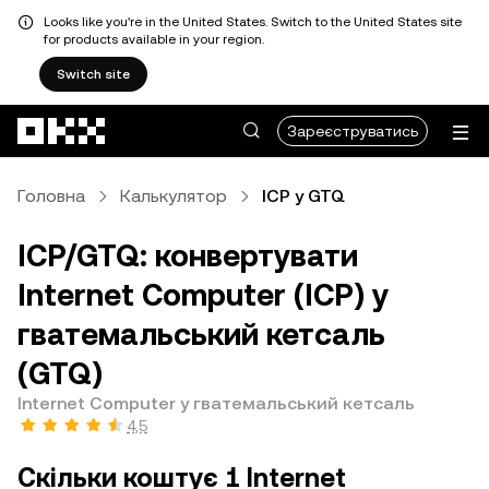
Looks like you're in the United States. Switch to the United States site
for products available in your region.
Switch site
Перейти до основного вмісту
Зареєструватись
Головна
Калькулятор
ICP у GTQ
ICP/GTQ: конвертувати
Internet Computer (ICP) у
гватемальський кетсаль
(GTQ)
Internet Computer у гватемальський кетсаль
4,5
Скільки коштує 1 Internet