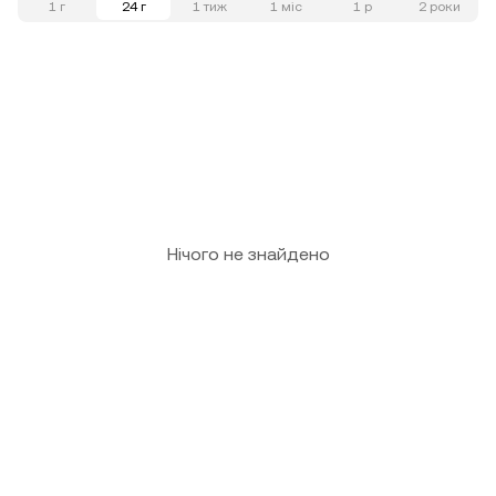
1 г
24 г
1 тиж
1 міс
1 р
2 роки
Нічого не знайдено