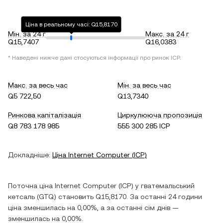
Ціна в реальному часі: Q15,8170
Мін. за 24 г
Макс. за 24 г
Q15,7407
Q16,0383
* Наведені нижче дані стосуються інформації про ринок
ICP
.
Макс. за весь час
Мін. за весь час
Q5 722,50
Q13,7340
Ринкова капіталізація
Циркулююча пропозиція
Q8 783 178 985
555 300 285 ICP
Докладніше:
Ціна
Internet Computer
(
ICP
)
Поточна ціна
Internet Computer
(
ICP
) у
гватемальський
кетсаль
(
GTQ
) становить
Q15,8170
. За останні 24 години
ціна
зменшилась
на
0,00%
, а за останні сім днів —
зменшилась
на
0,00%
.