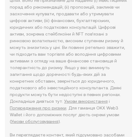
цілях. Воно не призначене для надання (i) інвестиційних
порад або рекомендацій; (ii) пропозицій, закликів чи
заохочення купувати, продавати або утримувати
цифрові активи; (iii) фінансових, бухгалтерських,
юридичних або податкових консультацій. Цифрові
активи, зокрема стейблкоїни й NFT пов’язані з
ринковою волатильністю, високим ступенем ризику й
можуть знизитись у ціні. Ви повинні ретельно зважити,
чи підходить вам торгівля або володіння цифровими
активами з огляду на ваше фінансове становище й
толерантність до ризику. Якщо у вас виникнуть
запитання щодо доречності будь-яких дій за
конкретних обставин, зверніться до юридичного,
податкового або інвестиційного консультанта. Деякі
продукти можуть бути недоступні в певних регіонах.
Докладніше дивіться тут:
Умови використання
і
Попередження про ризики
. Для гаманця OKX Web3
Wallet і його допоміжних послуг діють окремі умови
(
Умови обслуговування
).
Ви переглядаєте контент, який підсумовано засобами