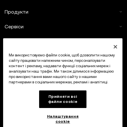
Продукти
Сервіси
Підтримка
Купити криптовалюту
Ми використовуємо файли cookie, щоб дозволити нашому
сайту працювати належним чином, персоналізувати
контент і рекламу, надавати функції соціальних мереж і
Калькулятор криптовалюти
аналізувати наш трафік. Ми також ділимося інформацією
про використання вами нашого сайту з нашими
партнерами в соціальних мережах, рекламі і аналітиці.
Торгувати
Прийняти всі
файли сookie
Налаштування
cookie