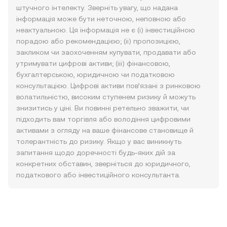
штучного інтелекту. Зверніть увагу, що надана
інформація може бути неточною, неповною або
неактуальною. Ця інформація не є (i) інвестиційною
порадою або рекомендацією; (ii) пропозицією,
закликом чи заохоченням купувати, продавати або
утримувати цифрові активи; (iii) фінансовою,
бухгалтерською, юридичною чи податковою
консультацією. Цифрові активи пов’язані з ринковою
волатильністю, високим ступенем ризику й можуть
знизитись у ціні. Ви повинні ретельно зважити, чи
підходить вам торгівля або володіння цифровими
активами з огляду на ваше фінансове становище й
толерантність до ризику. Якщо у вас виникнуть
запитання щодо доречності будь-яких дій за
конкретних обставин, зверніться до юридичного,
податкового або інвестиційного консультанта.