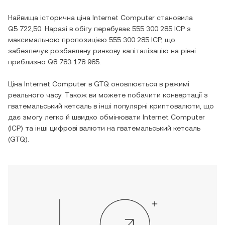
Найвища історична ціна
Internet Computer
становила
Q5 722,50
. Наразі в обігу перебуває
555 300 285 ICP
з
максимальною пропозицією
555 300 285 ICP
, що
забезпечує розбавлену ринкову капіталізацію на рівні
приблизно
Q8 783 178 985
.
Ціна
Internet Computer
в
GTQ
оновлюється в режимі
реального часу. Також ви можете побачити конвертації з
гватемальський кетсаль
в інші популярні криптовалюти, що
дає змогу легко й швидко обмінювати
Internet Computer
(
ICP
) та інші цифрові валюти на
гватемальський кетсаль
(
GTQ
).