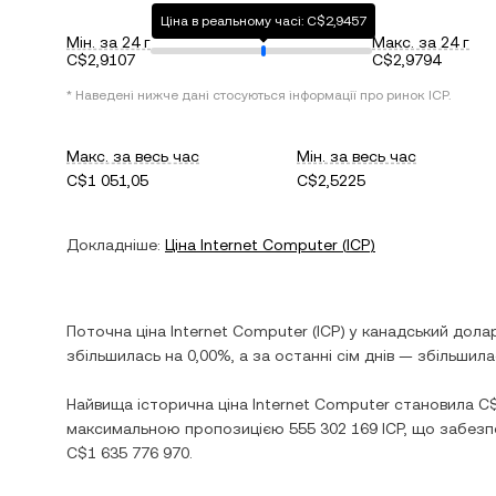
Ціна в реальному часі: C$2,9457
Мін. за 24 г
Макс. за 24 г
C$2,9107
C$2,9794
* Наведені нижче дані стосуються інформації про ринок
ICP
.
Макс. за весь час
Мін. за весь час
C$1 051,05
C$2,5225
Докладніше:
Ціна
Internet Computer
(
ICP
)
Поточна ціна
Internet Computer
(
ICP
) у
канадський дола
збільшилась
на
0,00%
, а за останні сім днів —
збільшила
Найвища історична ціна
Internet Computer
становила
C$
максимальною пропозицією
555 302 169 ICP
, що забезп
C$1 635 776 970
.