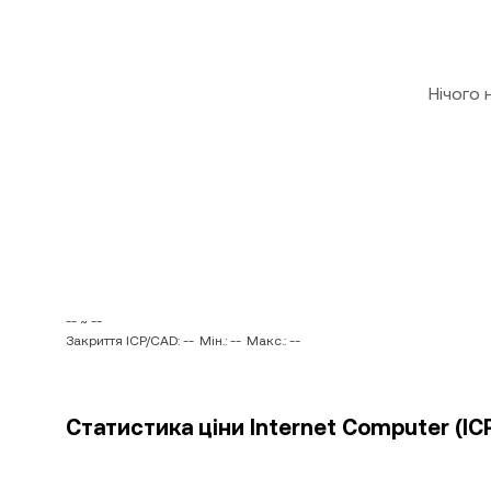
Нічого
-- ~ --
Закриття ICP/CAD: --
Мін.: --
Макс.: --
Статистика ціни Internet Computer (IC