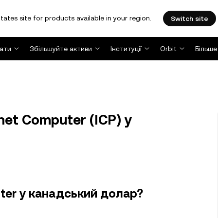
tates site for products available in your region.
Switch site
ати
Збільшуйте активи
Інституції
Orbit
Більше
net Computer (ICP) у
uter у канадський долар?