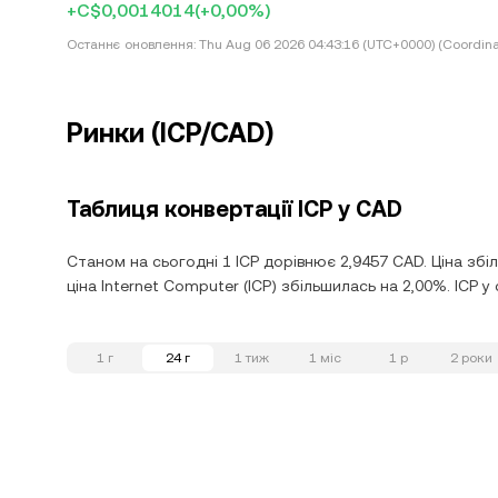
+C$0,0014014
(+0,00%)
Останнє оновлення:
Thu Aug 06 2026 04:43:16 (UTC+0000) (Coordina
Ринки (ICP/CAD)
Таблиця конвертації ICP у CAD
Станом на сьогодні 1 ICP дорівнює 2,9457 CAD. Ціна збі
ціна Internet Computer (ICP) збільшилась на 2,00%. ICP у
1 г
24 г
1 тиж
1 міс
1 р
2 роки