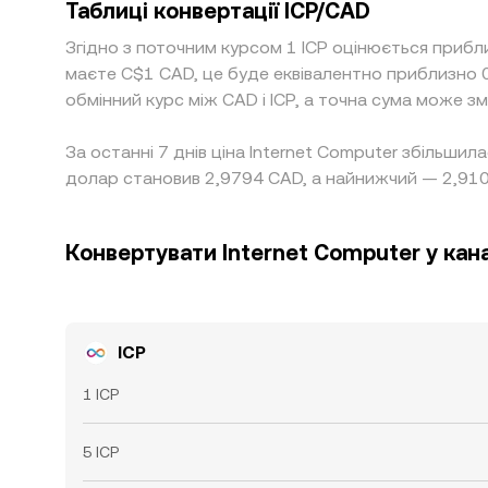
Таблиці конвертації ICP/CAD
Згідно з поточним курсом 1 ICP оцінюється прибл
маєте C$1 CAD, це буде еквівалентно приблизно 
обмінний курс між CAD і ICP, а точна сума може з
За останні 7 днів ціна Internet Computer збільшил
долар становив 2,9794 CAD, а найнижчий — 2,91
Конвертувати Internet Computer у ка
ICP
1 ICP
5 ICP