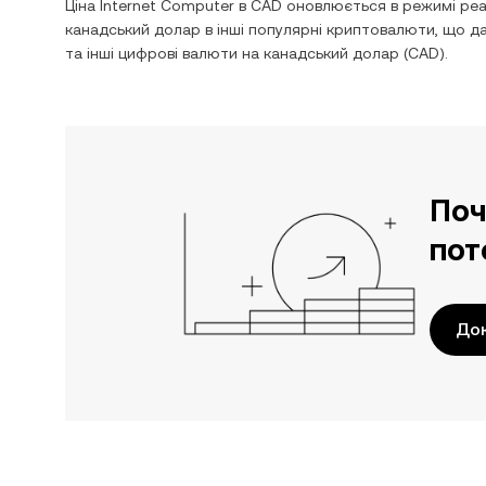
Ціна
Internet Computer
в
CAD
оновлюється в режимі реал
канадський долар
в інші популярні криптовалюти, що д
та інші цифрові валюти на
канадський долар
(
CAD
).
Поч
пот
Док