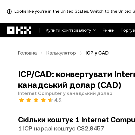
Looks like you're in the United States. Switch to the United S
Перейти до основного вмісту
Купити криптовалюту
Ринки
Торгув
Головна
Калькулятор
ICP у CAD
ICP/CAD: конвертувати Inter
канадський долар (CAD)
Internet Computer у канадський долар
4,5
Скільки коштує 1 Internet Comp
1 ICP наразі коштує C$2,9457