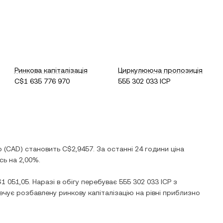
Ринкова капіталізація
Циркулююча пропозиція
C$1 635 776 970
555 302 033 ICP
р
(
CAD
) становить
C$2,9457
. За останні 24 години ціна
сь
на
2,00%
.
1 051,05
. Наразі в обігу перебуває
555 302 033 ICP
з
ечує розбавлену ринкову капіталізацію на рівні приблизно