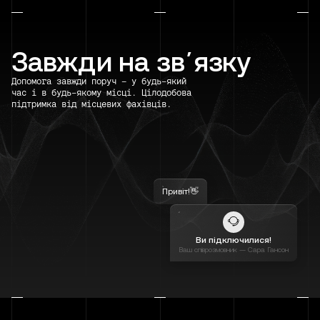
Завжди на звʼязку
Допомога завжди поруч — у будь-який
час і в будь-якому місці. Цілодобова
підтримка від місцевих фахівців.
Привіт!👋
Ви підключилися!
Ваш співрозмовник — Сара Гансон