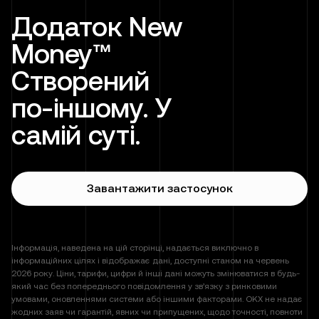
Додаток New
Money™
Створений
по-іншому. У
самій суті.
Завантажити застосунок
Інформація, наведена на цій сторінці, надається виключно в
інформаційних цілях і відображає дані, доступні станом на червень
2026 року. Ціни, тарифи, цифри й інші дані можуть змінюватися в будь-
який час без попереднього повідомлення у зв’язку з ринковими
умовами, оновленнями системи або іншими факторами. OKX не надає
жодних заяв чи гарантій, явних чи припущених, щодо точності, повноти