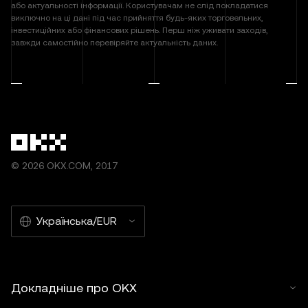
або актуальності інформації. Користувачам не слід покладатися
виключно на ці дані під час прийняття будь-яких торговельних,
інвестиційних або фінансових рішень. Перш ніж уживати заходів,
завжди самостійно перевіряйте актуальність даних.
© 2026 OKX.COM, 2017
Українська/EUR
Докладніше про OKX