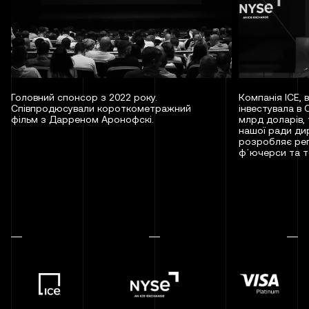
Головний спонсор з 2022 року.
Компанія ICE, 
Співпродюсували короткометражний
інвестувала в 
фільм з Дарреном Аронофскі.
млрд доларів, 
нашої ради ди
розробляє рег
фʼючерси та то