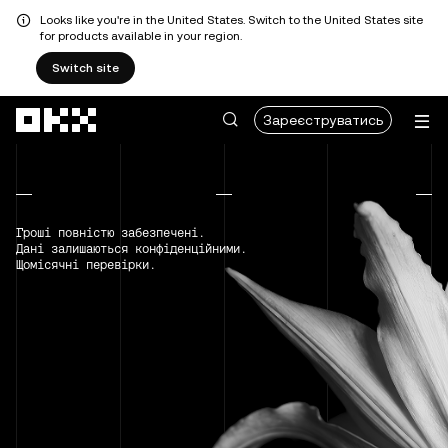
Looks like you're in the United States. Switch to the United States site
for products available in your region.
Switch site
Перейти до основного вмісту
Зареєструватись
Гроші повністю забезпечені.
Дані залишаються конфіденційними.
Щомісячні перевірки.